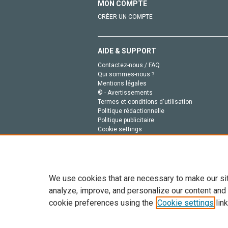
MON COMPTE
CRÉER UN COMPTE
AIDE & SUPPORT
Contactez-nous / FAQ
Qui sommes-nous ?
Mentions légales
© - Avertissements
Termes et conditions d'utilisation
Politique rédactionnelle
Politique publicitaire
Cookie settings
Politique de la vie privée
We use cookies that are necessary to make our si
analyze, improve, and personalize our content and
cookie preferences using the
Cookie settings
link
Tout le contenu de ce site: Copyright © 2026 Else
de données, a la formation en IA et aux technol