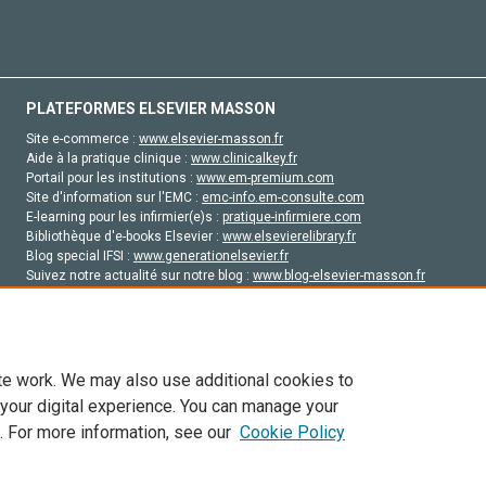
PLATEFORMES ELSEVIER MASSON
Site e-commerce :
www.elsevier-masson.fr
Aide à la pratique clinique :
www.clinicalkey.fr
Portail pour les institutions :
www.em-premium.com
Site d'information sur l'EMC :
emc-info.em-consulte.com
E-learning pour les infirmier(e)s :
pratique-infirmiere.com
Bibliothèque d'e-books Elsevier :
www.elsevierelibrary.fr
Blog special IFSI :
www.generationelsevier.fr
Suivez notre actualité sur notre blog :
www.blog-elsevier-masson.fr
Site d'emploi en santé :
emploisante.com
te work. We may also use additional cookies to
 your digital experience. You can manage your
. For more information, see our
Cookie Policy
vier, ses concédants de licence et ses contributeurs. Tout les droits sont réservés, y 
ogies similaires. Pour tout contenu en libre accès, les conditions de licence Creati