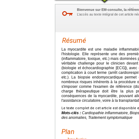
Bienvenue sur EM-consulte, la référen
L’accès au texte intégral de cet article 
Résumé
La myocardite est une maladie inflammatoi
l'histologie. Elle représente une des premi
(inflammatoire, toxique, etc.) mais dominées p
véritable challenge pour le clinicien devant
(biologie et échocardiographie [ECG]), avec 
complication à court terme (arrêt cardiorespir
etc.). La biopsie endomyocardique permet d'é
nombreux risques inhérents à la procédure 
s'imposer comme l'examen de référence (diag
charge thérapeutique doit être la plus p
conséquences de la myocardite, pouvant all
l'assistance circulatoire, voire à la transplant
Le texte complet de cet article est disponible 
Mots-clés :
Cardiopathie inflammatoire, Biop
des anomalies, Traitement symptomatique
Plan