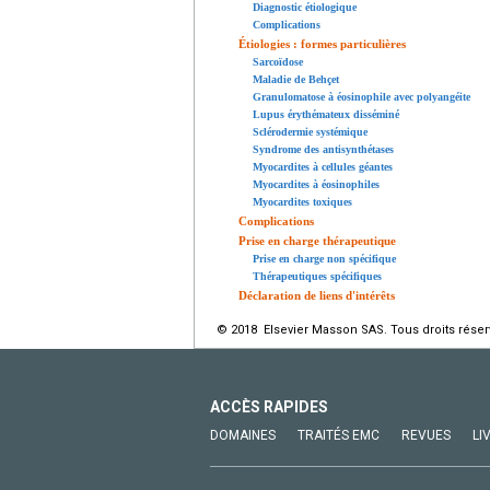
Diagnostic étiologique
Complications
Étiologies : formes particulières
Sarcoïdose
Maladie de Behçet
Granulomatose à éosinophile avec polyangéite
Lupus érythémateux disséminé
Sclérodermie systémique
Syndrome des antisynthétases
Myocardites à cellules géantes
Myocardites à éosinophiles
Myocardites toxiques
Complications
Prise en charge thérapeutique
Prise en charge non spécifique
Thérapeutiques spécifiques
Déclaration de liens d'intérêts
© 2018 Elsevier Masson SAS. Tous droits réser
ACCÈS RAPIDES
DOMAINES
TRAITÉS EMC
REVUES
LI