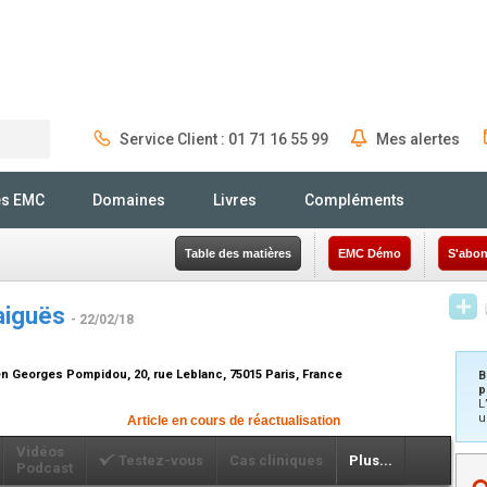
Service Client : 01 71 16 55 99
Mes alertes
Rechercher
és EMC
Domaines
Livres
Compléments
Table des matières
EMC Démo
S'abon
aiguës
- 22/02/18
n Georges Pompidou, 20, rue Leblanc, 75015 Paris, France
B
p
L
u
Article en cours de réactualisation
Vidéos
Testez-vous
Cas cliniques
Plus...
Podcast