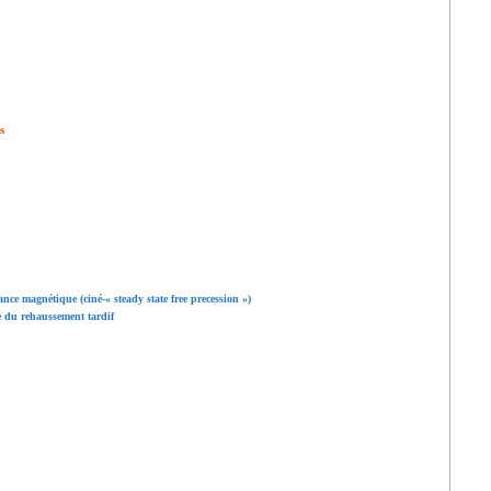
s
nce magnétique (ciné-« steady state free precession »)
e du rehaussement tardif