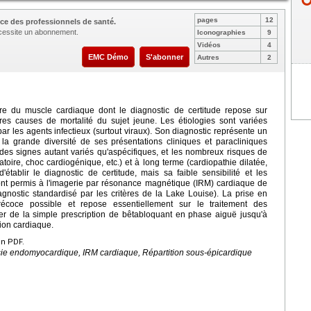
pages
12
ce des professionnels de santé.
nécessite un abonnement.
Iconographies
9
Vidéos
4
EMC Démo
S'abonner
Autres
2
re du muscle cardiaque dont le diagnostic de certitude repose sur
ères causes de mortalité du sujet jeune. Les étiologies sont variées
ar les agents infectieux (surtout viraux). Son diagnostic représente un
 la grande diversité de ses présentations cliniques et paracliniques
des signes autant variés qu'aspécifiques, et les nombreux risques de
atoire, choc cardiogénique, etc.) et à long terme (cardiopathie dilatée,
tablir le diagnostic de certitude, mais sa faible sensibilité et les
ont permis à l'imagerie par résonance magnétique (IRM) cardiaque de
nostic standardisé par les critères de la Lake Louise). La prise en
récoce possible et repose essentiellement sur le traitement des
er de la simple prescription de bêtabloquant en phase aiguë jusqu'à
ation cardiaque.
en PDF.
sie endomyocardique, IRM cardiaque, Répartition sous-épicardique