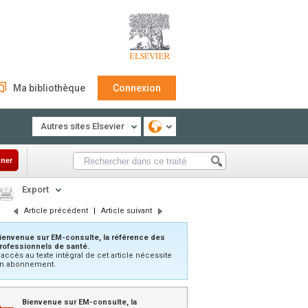
Ma bibliothèque
Connexion
Autres sites Elsevier
ner
Export
Article précédent
|
Article suivant
ienvenue sur EM-consulte, la référence des
rofessionnels de santé.
’accès au texte intégral de cet article nécessite
n abonnement.
Bienvenue sur EM-consulte, la