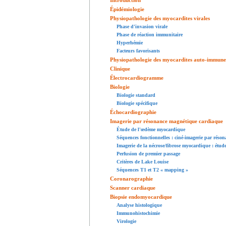
Introduction
Épidémiologie
Physiopathologie des myocardites virales
Phase d'invasion virale
Phase de réaction immunitaire
Hyperhémie
Facteurs favorisants
Physiopathologie des myocardites auto-immune
Clinique
Électrocardiogramme
Biologie
Biologie standard
Biologie spécifique
Échocardiographie
Imagerie par résonance magnétique cardiaque
Étude de l'œdème myocardique
Séquences fonctionnelles : ciné-imagerie par résona
Imagerie de la nécrose/fibrose myocardique : étud
Perfusion de premier passage
Critères de Lake Louise
Séquences T1 et T2 « mapping »
Coronarographie
Scanner cardiaque
Biopsie endomyocardique
Analyse histologique
Immunohistochimie
Virologie