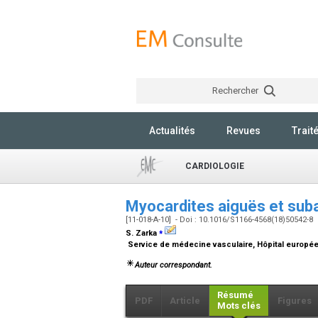
Rechercher
Actualités
Revues
Trait
CARDIOLOGIE
Myocardites aiguës et sub
[11-018-A-10] - Doi : 10.1016/S1166-4568(18)50542-8
⁎
S. Zarka
Service de médecine vasculaire, Hôpital europée
Auteur correspondant.
Résumé
PDF
Article
Figures
Mots clés