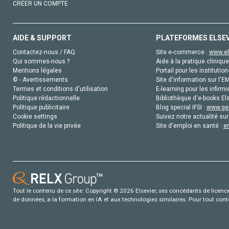
CRÉER UN COMPTE
AIDE & SUPPORT
PLATEFORMES ELSE
Contactez-nous / FAQ
Site e-commerce :
www.el
Qui sommes-nous ?
Aide à la pratique clinique
Mentions légales
Portail pour les institution
© - Avertissements
Site d'information sur l'E
Termes et conditions d'utilisation
E-learning pour les infirmi
Politique rédactionnelle
Bibliothèque d'e-books Els
Politique publicitaire
Blog special IFSI :
www.gen
Cookie settings
Suivez notre actualité sur
Politique de la vie privée
Site d'emploi en santé :
e
Tout le contenu de ce site: Copyright © 2026 Elsevier, ses concédants de licence e
de données, a la formation en IA et aux technologies similaires. Pour tout con