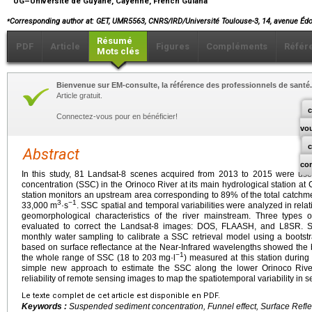
UG–Université de Guyane, Cayenne, French Guiana
⁎
Corresponding author at: GET, UMR5563, CNRS/IRD/Université Toulouse-3, 14, avenue Édo
Résumé
PDF
Article
Figures
Compléments
Référ
Mots clés
Bienvenue sur EM-consulte, la référence des professionnels de santé.
Article gratuit.
c
Connectez-vous pour en bénéficier!
vo
Abstract
co
In this study, 81 Landsat-8 scenes acquired from 2013 to 2015 were us
concentration (SSC) in the Orinoco River at its main hydrological station at
station monitors an upstream area corresponding to 89% of the total catchm
3
−1
33,000
m
·s
. SSC spatial and temporal variabilities were analyzed in relat
geomorphological characteristics of the river mainstream. Three types 
evaluated to correct the Landsat-8 images: DOS, FLAASH, and L8SR. S
monthly water sampling to calibrate a SSC retrieval model using a bootst
based on surface reflectance at the Near-Infrared wavelengths showed the
−1
the whole range of SSC (18 to 203
mg·l
) measured at this station during
simple new approach to estimate the SSC along the lower Orinoco River
reliability of remote sensing images to map the spatiotemporal variability in s
Le texte complet de cet article est disponible en PDF.
Keywords :
Suspended sediment concentration, Funnel effect, Surface Refl