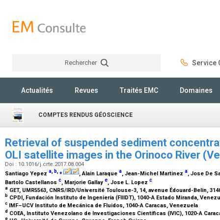
Rechercher
Service C
Rechercher
Actualités
Revues
Traités EMC
Domaines
COMPTES RENDUS GÉOSCIENCE
Retrieval of suspended sediment concentra
OLI satellite images in the Orinoco River (
Doi : 10.1016/j.crte.2017.08.004
a
,
b
,
⁎
a
a
Santiago Yepez
, Alain Laraque
, Jean-Michel Martinez
, Jose De S
c
e
c
Bartolo Castellanos
, Marjorie Gallay
, Jose L. Lopez
a
GET, UMR5563, CNRS/IRD/Université Toulouse-3, 14, avenue Édouard-Belin, 314
b
CPDI, Fundación Instituto de Ingeniería (FIIIDT), 1040-A Estado Miranda, Venez
c
IMF–UCV Instituto de Mecánica de Fluidos, 1040-A Caracas, Venezuela
d
COEA, Instituto Venezolano de Investigaciones Científicas (IVIC), 1020-A Cara
e