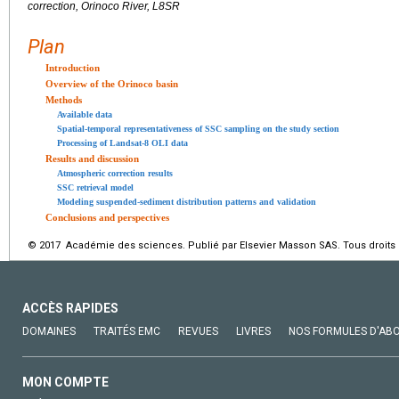
correction, Orinoco River, L8SR
Plan
Introduction
Overview of the Orinoco basin
Methods
Available data
Spatial-temporal representativeness of SSC sampling on the study section
Processing of Landsat-8 OLI data
Results and discussion
Atmospheric correction results
SSC retrieval model
Modeling suspended-sediment distribution patterns and validation
Conclusions and perspectives
© 2017 Académie des sciences. Publié par Elsevier Masson SAS. Tous droits 
ACCÈS RAPIDES
DOMAINES
TRAITÉS EMC
REVUES
LIVRES
NOS FORMULES D'AB
MON COMPTE