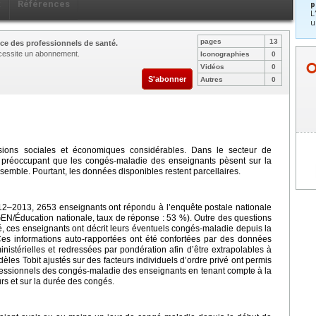
x
Références
p
L
u
pages
13
ce des professionnels de santé.
nécessite un abonnement.
Iconographies
0
Vidéos
0
S'abonner
Autres
0
sions sociales et économiques considérables. Dans le secteur de
s préoccupant que les congés-maladie des enseignants pèsent sur la
emble. Pourtant, les données disponibles restent parcellaires.
012–2013, 2653 enseignants ont répondu à l’enquête postale nationale
EN/Éducation nationale, taux de réponse : 53 %). Outre des questions
té, ces enseignants ont décrit leurs éventuels congés-maladie depuis la
 Ces informations auto-rapportées ont été confortées par des données
nistérielles et redressées par pondération afin d’être extrapolables à
les Tobit ajustés sur des facteurs individuels d’ordre privé ont permis
rofessionnels des congés-maladie des enseignants en tenant compte à la
ours et sur la durée des congés.