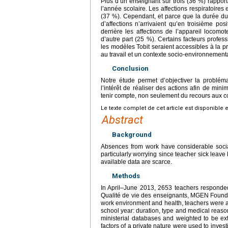
Plus d’un enseignant sur trois (36 %) rappor
l’année scolaire. Les affections respiratoire
(37 %). Cependant, et parce que la durée du
d’affections n’arrivaient qu’en troisième pos
derrière les affections de l’appareil locomo
d’autre part (25 %). Certains facteurs profe
les modèles Tobit seraient accessibles à la
au travail et un contexte socio-environnement
Conclusion
Notre étude permet d’objectiver la problém
l’intérêt de réaliser des actions afin de mini
tenir compte, non seulement du recours aux 
Le texte complet de cet article est disponible 
Abstract
Background
Absences from work have considerable socia
particularly worrying since teacher sick leave
available data are scarce.
Methods
In April–June 2013, 2653 teachers responded 
Qualité de vie des enseignants, MGEN Foundat
work environment and health, teachers were as
school year: duration, type and medical reason
ministerial databases and weighted to be ext
factors of a private nature were used to investi