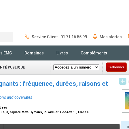
Service Client : 01 71 16 55 99
Mes alertes
Rechercher
és EMC
Domaines
Livres
Compléments
ANTÉ PUBLIQUE
S'abonner
ants : fréquence, durées, raisons et
sons and covariates
audeau
que, 3, square Max-Hymans, 75748 Paris cedex 15, France
B