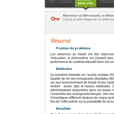
PDF
Article
Tableau
Mots clés
Bienvenue sur EM-consulte, la référen
L’accès au texte intégral de cet article 
Résumé
Position du problème
Les absences au travail ont des répercus
l’éducation, le phénomène est d’autant plu
performance du système éducatif dans son ens
Méthodes
Au troisième trimestre de l’année scolaire 2
Qualité de vie des enseignants (fondation MG
sur leur environnement de travail et leur san
rentrée : durée, type et raisons médicales.
administratives disponibles dans les bases mi
l’ensemble des enseignants français. Des modè
d’investiguer différents facteurs de risque p
fois de l’effet estimé sur la probabilité de rec
Résultats