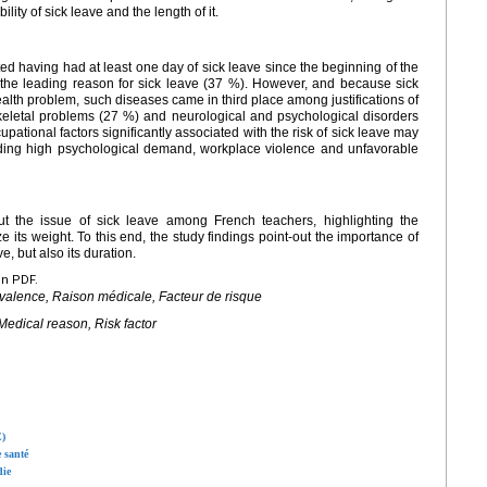
lity of sick leave and the length of it.
ed having had at least one day of sick leave since the beginning of the
the leading reason for sick leave (37 %). However, and because sick
lth problem, such diseases came in third place among justifications of
keletal problems (27 %) and neurological and psychological disorders
ational factors significantly associated with the risk of sick leave may
luding high psychological demand, workplace violence and unfavorable
t the issue of sick leave among French teachers, highlighting the
 its weight. To this end, the study findings point-out the importance of
e, but also its duration.
en PDF.
alence, Raison médicale, Facteur de risque
Medical reason, Risk factor
E)
 santé
die