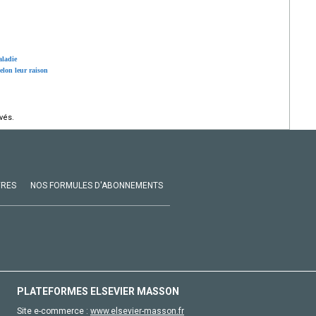
aladie
elon leur raison
vés.
VRES
NOS FORMULES D'ABONNEMENTS
PLATEFORMES ELSEVIER MASSON
Site e-commerce :
www.elsevier-masson.fr