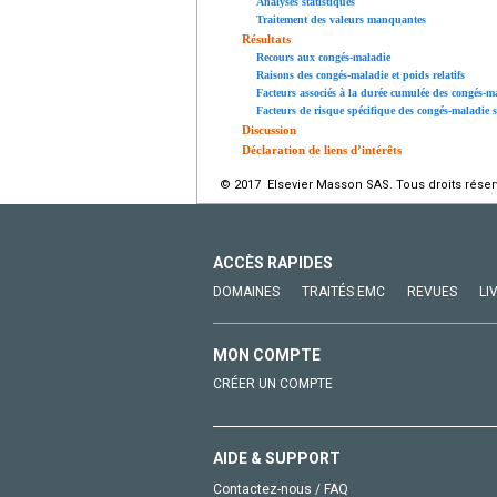
Analyses statistiques
Traitement des valeurs manquantes
Résultats
Recours aux congés-maladie
Raisons des congés-maladie et poids relatifs
Facteurs associés à la durée cumulée des congés-m
Facteurs de risque spécifique des congés-maladie s
Discussion
Déclaration de liens d’intérêts
© 2017 Elsevier Masson SAS. Tous droits réser
ACCÈS RAPIDES
DOMAINES
TRAITÉS EMC
REVUES
LI
MON COMPTE
CRÉER UN COMPTE
AIDE & SUPPORT
Contactez-nous / FAQ