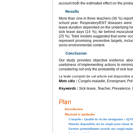
account both the estimated effect on the probabi
Results
More than one in three teachers (36 %) report
school year. Respiratory/ENT diseases were 
leave duration depended on the underlying hea
sick leave days (14 %), far behind musculos
(25 %). Tobit models suggested that some occup
represent promising preventive targets, inc
socio-environmental context.
Conclusion
Our study provides objective evidence abou
usefulness of implementing actions to minimize
considering not only the probability of sick leav
Le texte complet de cet article est disponible 
Mots clés :
Congés-maladie, Enseignant, Prév
Keywords :
Sick leave, Teacher, Prevalence, 
Plan
Introduction
Matériel et méthodes
L’enquête « Qualité de vie des enseignants » (QV
Données disponibles sur les congés pour raison de
Facteurs potentiellement associés aux congés-mala