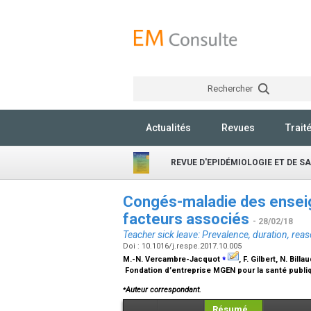
Rechercher
Actualités
Revues
Trait
REVUE D'EPIDÉMIOLOGIE ET DE S
Congés-maladie des enseign
facteurs associés
- 28/02/18
Teacher sick leave: Prevalence, duration, rea
Doi : 10.1016/j.respe.2017.10.005
⁎
M.-N. Vercambre-Jacquot
, F. Gilbert, N. Bill
Fondation d’entreprise MGEN pour la santé publi
⁎
Auteur correspondant.
Résumé