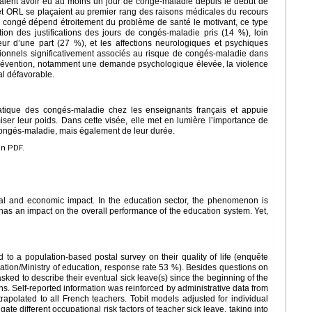
taient avoir eu au moins un jour de congé-maladie depuis le début de
s et ORL se plaçaient au premier rang des raisons médicales du recours
 congé dépend étroitement du problème de santé le motivant, ce type
ition des justifications des jours de congés-maladie pris (14 %), loin
teur d’une part (27 %), et les affections neurologiques et psychiques
ssionnels significativement associés au risque de congés-maladie dans
 prévention, notamment une demande psychologique élevée, la violence
al défavorable.
atique des congés-maladie chez les enseignants français et appuie
miser leur poids. Dans cette visée, elle met en lumière l’importance de
congés-maladie, mais également de leur durée.
en PDF.
l and economic impact. In the education sector, the phenomenon is
 has an impact on the overall performance of the education system. Yet,
to a population-based postal survey on their quality of life (enquête
ion/Ministry of education, response rate 53 %). Besides questions on
ked to describe their eventual sick leave(s) since the beginning of the
s. Self-reported information was reinforced by administrative data from
rapolated to all French teachers. Tobit models adjusted for individual
gate different occupational risk factors of teacher sick leave, taking into