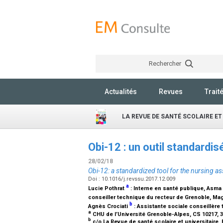
Rechercher
Actualités
Revues
Trait
LA REVUE DE SANTÉ SCOLAIRE ET
Obi-12 : un outil standardisé
28/02/18
Obi-12: a standardized tool for the nursing as
Doi : 10.1016/j.revssu.2017.12.009
a
Lucie Pothrat
:
Interne en santé publique
, Asma
conseiller technique du recteur de Grenoble
, Ma
b
Agnès Crociati
:
Assistante sociale conseillère
a
CHU de l’Université Grenoble-Alpes, CS 10217, 
b
c/o La Revue de santé scolaire et universitaire