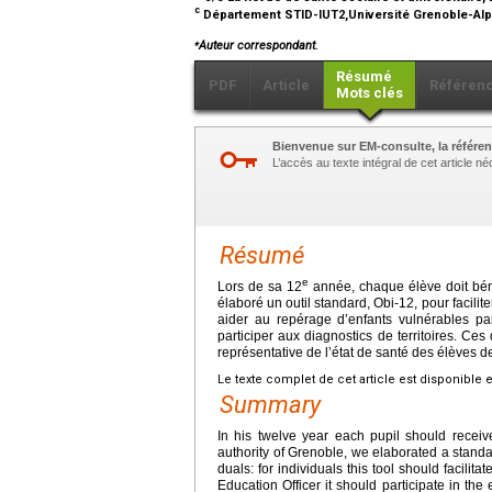
c
Département STID-IUT2,Université Grenoble-Alp
⁎
Auteur correspondant.
Résumé
PDF
Article
Référen
Mots clés
Bienvenue sur EM-consulte, la référen
L’accès au texte intégral de cet article 
Résumé
e
Lors de sa 12
année, chaque élève doit béné
élaboré un outil standard, Obi-12, pour faciliter
aider au repérage d’enfants vulnérables par l
participer aux diagnostics de territoires. Ce
représentative de l’état de santé des élèves de
Le texte complet de cet article est disponible 
Summary
In his twelve year each pupil should recei
authority of Grenoble, we elaborated a standar
duals: for individuals this tool should facilit
Education Officer it should participate in th