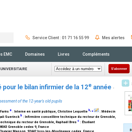
Service Client : 01 71 16 55 99
Mes alertes
Rechercher
és EMC
Domaines
Livres
Compléments
 UNIVERSITAIRE
S'abonner
e
 pour le bilan infirmier de la 12
année
-
sessment of the 12-year's old pupils
a
b
,
⁎
 Farès
:
Interne en santé publique
, Christine Lequette
:
Médecin
b
gali Suerinck
:
Infirmière conseillère technique du recteur de Grenoble
,
c
 technique du recteur de Grenoble
, Raphaël Bres
:
Étudiant
38043 Grenoble cedex 9, France
B
, Elsevier Masson, 92442 Issy-les-Moulineaux cedex, France