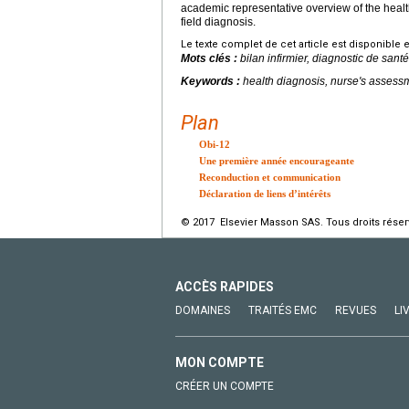
academic representative overview of the health
field diagnosis.
Le texte complet de cet article est disponible 
Mots clés :
bilan infirmier, diagnostic de sant
Keywords :
health diagnosis, nurse's assessm
Plan
Obi-12
Une première année encourageante
Reconduction et communication
Déclaration de liens d’intérêts
© 2017 Elsevier Masson SAS. Tous droits réser
ACCÈS RAPIDES
DOMAINES
TRAITÉS EMC
REVUES
LI
MON COMPTE
CRÉER UN COMPTE