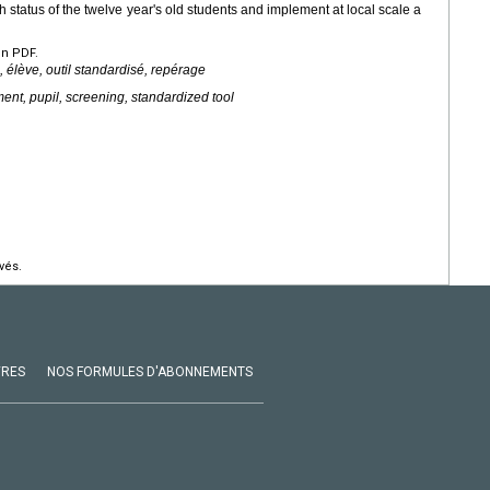
 status of the twelve year's old students and implement at local scale a
en PDF.
é, élève, outil standardisé, repérage
ent, pupil, screening, standardized tool
vés.
VRES
NOS FORMULES D'ABONNEMENTS