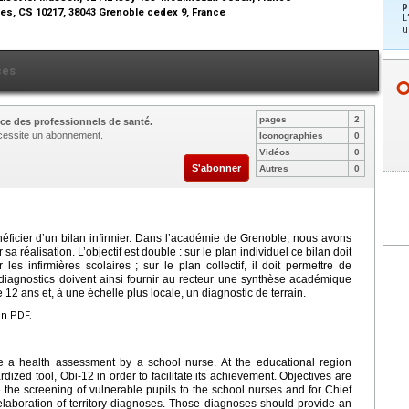
p
es, CS 10217, 38043 Grenoble cedex 9, France
L
u
ces
pages
2
ce des professionnels de santé.
nécessite un abonnement.
Iconographies
0
Vidéos
0
S'abonner
Autres
0
ficier d’un bilan infirmier. Dans l’académie de Grenoble, nous avons
 sa réalisation. L’objectif est double : sur le plan individuel ce bilan doit
es infirmières scolaires ; sur le plan collectif, il doit permettre de
s diagnostics doivent ainsi fournir au recteur une synthèse académique
 12 ans et, à une échelle plus locale, un diagnostic de terrain.
en PDF.
ve a health assessment by a school nurse. At the educational region
dized tool, Obi-12 in order to facilitate its achievement. Objectives are
ate the screening of vulnerable pupils to the school nurses and for Chief
e elaboration of territory diagnoses. Those diagnoses should provide an