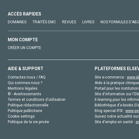
ACCÈS RAPIDES
DOMAINES
TRAITÉS EMC
REVUES
LIVRES
NOS FORMULES D'AB
MON COMPTE
CRÉER UN COMPTE
AIDE & SUPPORT
PLATEFORMES ELSE
Contactez-nous / FAQ
Site e-commerce :
www.el
Qui sommes-nous ?
Aide à la pratique clinique
Mentions légales
Portail pour les institution
© - Avertissements
Site d'information sur l'E
Termes et conditions d'utilisation
E-learning pour les infirmi
Politique rédactionnelle
Bibliothèque d'e-books Els
Politique publicitaire
Blog special IFSI :
www.gen
Cookie settings
Suivez notre actualité sur
Politique de la vie privée
Site d'emploi en santé :
e