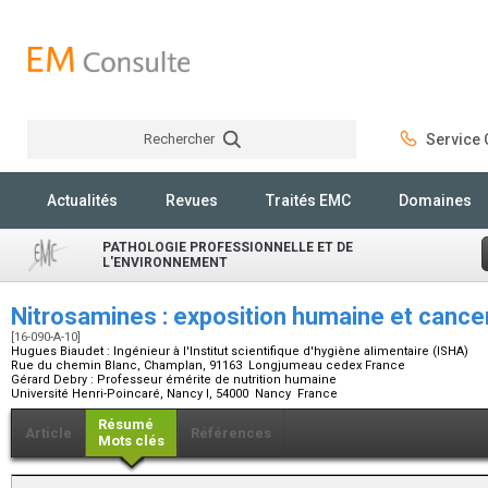
Rechercher
Service C
Rechercher
Actualités
Revues
Traités EMC
Domaines
PATHOLOGIE PROFESSIONNELLE ET DE
L'ENVIRONNEMENT
Nitrosamines : exposition humaine et canc
[16-090-A-10]
Hugues Biaudet :
Ingénieur à l'Institut scientifique d'hygiène alimentaire (ISHA)
Rue du chemin Blanc, Champlan, 91163 Longjumeau cedex France
Gérard Debry :
Professeur émérite de nutrition humaine
Université Henri-Poincaré, Nancy I, 54000 Nancy France
Résumé
Article
Références
Mots clés