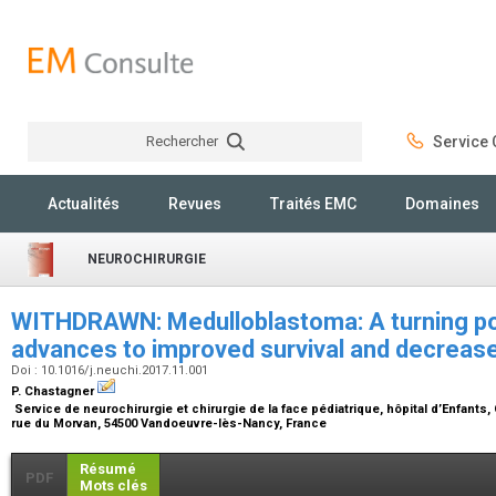
Rechercher
Service C
Rechercher
Actualités
Revues
Traités EMC
Domaines
NEUROCHIRURGIE
WITHDRAWN: Medulloblastoma: A turning po
advances to improved survival and decrea
Doi : 10.1016/j.neuchi.2017.11.001
P. Chastagner
Service de neurochirurgie et chirurgie de la face pédiatrique, hôpital d’Enfants,
rue du Morvan, 54500 Vandoeuvre-lès-Nancy, France
Résumé
PDF
Mots clés