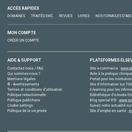
ACCÈS RAPIDES
DOMAINES
TRAITÉS EMC
REVUES
LIVRES
NOS FORMULES D'AB
MON COMPTE
CRÉER UN COMPTE
AIDE & SUPPORT
PLATEFORMES ELSE
Contactez-nous / FAQ
Site e-commerce :
www.el
Qui sommes-nous ?
Aide à la pratique clinique
Mentions légales
Portail pour les institution
© - Avertissements
Site d'information sur l'E
Termes et conditions d'utilisation
E-learning pour les infirmi
Politique rédactionnelle
Bibliothèque d'e-books Els
Politique publicitaire
Blog special IFSI :
www.gen
Cookie settings
Suivez notre actualité sur
Politique de la vie privée
Site d'emploi en santé :
e