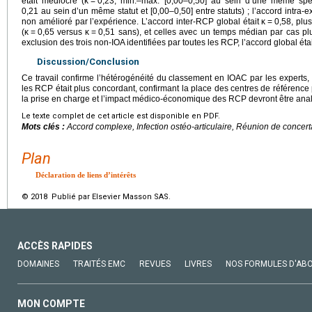
était médiocre (κ
=
0,23, min.–max. [0,00–0,50] au sein d’une même spécia
0,21 au sein d’un même statut et [0,00–0,50] entre statuts) ; l’accord intra-e
non amélioré par l’expérience. L’accord inter-RCP global était κ
=
0,58, plu
(κ
=
0,65 versus κ
=
0,51 sans), et celles avec un temps médian par cas pl
exclusion des trois non-IOA identifiées par toutes les RCP, l’accord global étai
Discussion/Conclusion
Ce travail confirme l’hétérogénéité du classement en IOAC par les experts,
les RCP était plus concordant, confirmant la place des centres de référence 
la prise en charge et l’impact médico-économique des RCP devront être ana
Le texte complet de cet article est disponible en PDF.
Mots clés :
Accord complexe, Infection ostéo-articulaire, Réunion de concerta
Plan
Déclaration de liens d’intérêts
© 2018 Publié par Elsevier Masson SAS.
ACCÈS RAPIDES
DOMAINES
TRAITÉS EMC
REVUES
LIVRES
NOS FORMULES D'AB
MON COMPTE