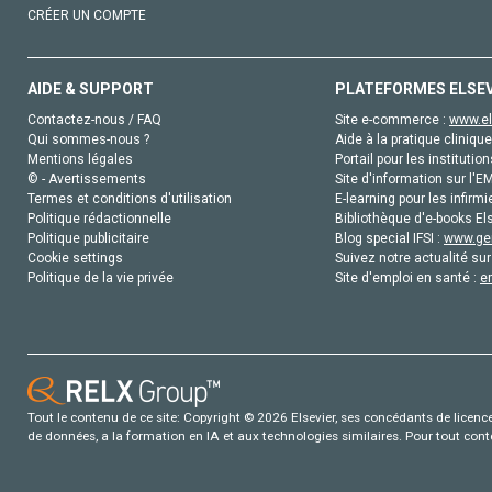
CRÉER UN COMPTE
AIDE & SUPPORT
PLATEFORMES ELSE
Contactez-nous / FAQ
Site e-commerce :
www.el
Qui sommes-nous ?
Aide à la pratique clinique
Mentions légales
Portail pour les institution
© - Avertissements
Site d'information sur l'E
Termes et conditions d'utilisation
E-learning pour les infirmi
Politique rédactionnelle
Bibliothèque d'e-books Els
Politique publicitaire
Blog special IFSI :
www.gen
Cookie settings
Suivez notre actualité sur
Politique de la vie privée
Site d'emploi en santé :
e
Tout le contenu de ce site: Copyright © 2026 Elsevier, ses concédants de licence e
de données, a la formation en IA et aux technologies similaires. Pour tout con