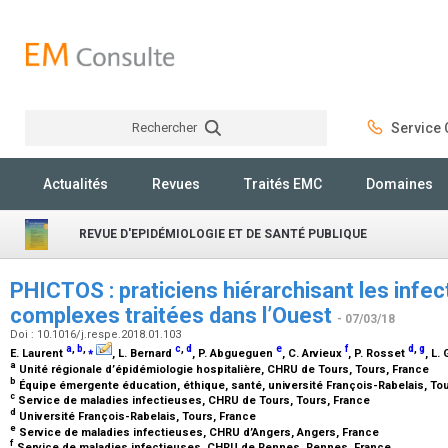
Rechercher
Service C
Rechercher
Actualités
Revues
Traités EMC
Domaines
REVUE D'EPIDÉMIOLOGIE ET DE SANTÉ PUBLIQUE
PHICTOS : praticiens hiérarchisant les infec
complexes traitées dans l’Ouest
- 07/03/18
Doi : 10.1016/j.respe.2018.01.103
a
,
b
,
⁎
c
,
d
e
f
d
,
g
E. Laurent
, L. Bernard
, P. Abgueguen
, C. Arvieux
, P. Rosset
, L.
a
Unité régionale d’épidémiologie hospitalière, CHRU de Tours, Tours, France
b
Équipe émergente éducation, éthique, santé, université François-Rabelais, To
c
Service de maladies infectieuses, CHRU de Tours, Tours, France
d
Université François-Rabelais, Tours, France
e
Service de maladies infectieuses, CHRU d’Angers, Angers, France
f
Service de maladies infectieuses, CHRU de Rennes, Rennes, France