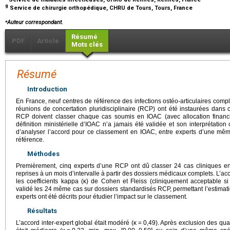
g
Service de chirurgie orthopédique, CHRU de Tours, Tours, France
⁎
Auteur correspondant.
Résumé
PDF
Article
Mots clés
Résumé
Introduction
En France, neuf centres de référence des infections ostéo-articulaires com
réunions de concertation pluridisciplinaire (RCP) ont été instaurées dans 
RCP doivent classer chaque cas soumis en IOAC (avec allocation financi
définition ministérielle d’IOAC n’a jamais été validée et son interprétation cl
d’analyser l’accord pour ce classement en IOAC, entre experts d’une mê
référence.
Méthodes
Premièrement, cinq experts d’une RCP ont dû classer 24 cas cliniques e
reprises à un mois d’intervalle à partir des dossiers médicaux complets. L’acco
les coefficients kappa (κ) de Cohen et Fleiss (cliniquement acceptable si
validé les 24 même cas sur dossiers standardisés RCP, permettant l’estimatio
experts ont été décrits pour étudier l’impact sur le classement.
Résultats
L’accord inter-expert global était modéré (κ
=
0,49). Après exclusion des quat