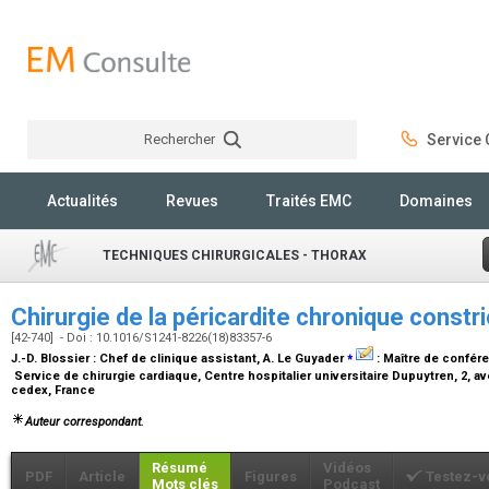
Rechercher
Service C
Rechercher
Actualités
Revues
Traités EMC
Domaines
TECHNIQUES CHIRURGICALES - THORAX
Chirurgie de la péricardite chronique constr
[42-740] - Doi : 10.1016/S1241-8226(18)83357-6
⁎
J.-D. Blossier :
Chef de clinique assistant
, A. Le Guyader
:
Maître de confére
Service de chirurgie cardiaque, Centre hospitalier universitaire Dupuytren, 2, 
cedex, France
Auteur correspondant.
Résumé
Vidéos
PDF
Article
Figures
Testez-v
Mots clés
Podcast