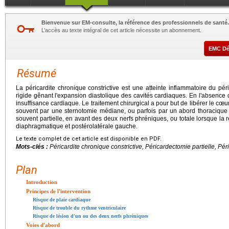
Bienvenue sur EM-consulte, la référence des professionnels de santé.
L’accès au texte intégral de cet article nécessite un abonnement.
EMC D
Résumé
La péricardite chronique constrictive est une atteinte inflammatoire du pé
rigide gênant l'expansion diastolique des cavités cardiaques. En l'absence de
insuffisance cardiaque. Le traitement chirurgical a pour but de libérer le cœ
souvent par une sternotomie médiane, ou parfois par un abord thoracique 
souvent partielle, en avant des deux nerfs phréniques, ou totale lorsque la 
diaphragmatique et postérolatérale gauche.
Le texte complet de cet article est disponible en PDF.
Mots-clés :
Péricardite chronique constrictive, Péricardectomie partielle, Pér
Plan
Introduction
Principes de l'intervention
Risque de plaie cardiaque
Risque de trouble du rythme ventriculaire
Risque de lésion d'un ou des deux nerfs phréniques
Voies d'abord