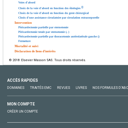
Voies d'abord
[
]
Choix de la voie d'abord en fonction des étiologies
Choix de la voie d'abord en fonction du geste chirurgical
Choix d'une assistance circulatoire par circulation extracorporelle
Intervention
Péricardectomie partielle par sternotomie
Péricardectomie totale par sternotomie (, )
Péricardectomie partielle par thoracotomie antérolatérale gauche ()
Fermeture
Mortalité et suivi
Déclaration de liens d'intérêts
© 2018 Elsevier Masson SAS. Tous droits réservés.
ACCÈS RAPIDES
DOMAINES
TRAITÉS EMC
REVUES
LIVRES
NOS FORMULES D'AB
MON COMPTE
CRÉER UN COMPTE