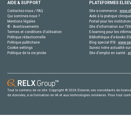
AIDE & SUPPORT
PLATEFORMES ELSE
Contactez-nous / FAQ
Site e-commerce :
www.el
Qui sommes-nous ?
Aide à la pratique clinique
Mentions légales
Portail pour les institution
© - Avertissements
Site d'information sur l'E
Termes et conditions d'utilisation
E-learning pour les infirmi
Politique rédactionnelle
Bibliothèque d'e-books Els
Politique publicitaire
Blog special IFSI :
www.gen
Cookie settings
Suivez notre actualité sur
Politique de la vie privée
Site d'emploi en santé :
e
Tout le contenu de ce site: Copyright © 2026 Elsevier, ses concédants de licence e
de données, a la formation en IA et aux technologies similaires. Pour tout con