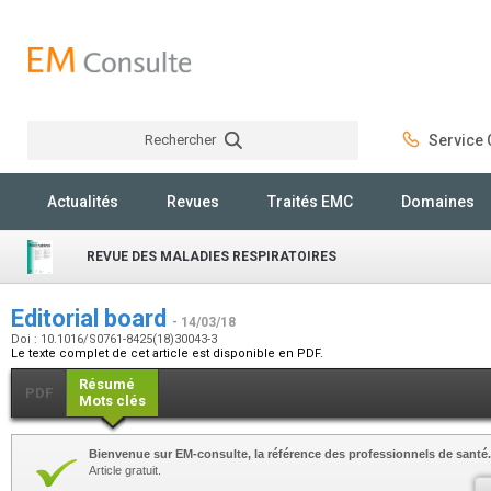
Rechercher
Service C
Rechercher
Actualités
Revues
Traités EMC
Domaines
REVUE DES MALADIES RESPIRATOIRES
Editorial board
- 14/03/18
Doi : 10.1016/S0761-8425(18)30043-3
Le texte complet de cet article est disponible en PDF.
Résumé
PDF
Mots clés
Bienvenue sur EM-consulte, la référence des professionnels de santé.
Article gratuit.