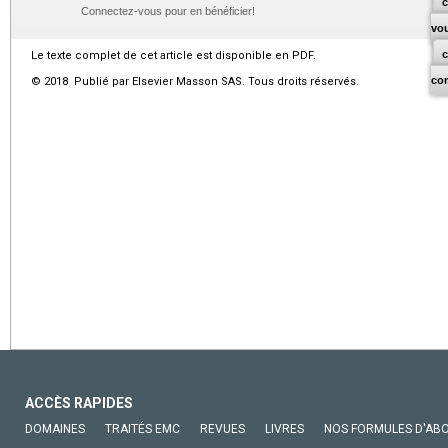
c
Connectez-vous pour en bénéficier!
vo
Le texte complet de cet article est disponible en PDF.
co
© 2018 Publié par Elsevier Masson SAS. Tous droits réservés.
ACCÈS RAPIDES
DOMAINES
TRAITÉS EMC
REVUES
LIVRES
NOS FORMULES D'AB