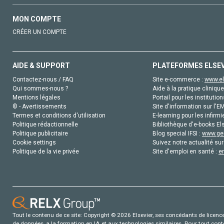
MON COMPTE
CRÉER UN COMPTE
AIDE & SUPPORT
PLATEFORMES ELSE
Contactez-nous / FAQ
Site e-commerce :
www.el
Qui sommes-nous ?
Aide à la pratique clinique
Mentions légales
Portail pour les institution
© - Avertissements
Site d'information sur l'E
Termes et conditions d'utilisation
E-learning pour les infirmi
Politique rédactionnelle
Bibliothèque d'e-books Els
Politique publicitaire
Blog special IFSI :
www.gen
Cookie settings
Suivez notre actualité sur
Politique de la vie privée
Site d'emploi en santé :
e
Tout le contenu de ce site: Copyright © 2026 Elsevier, ses concédants de licence e
de données, a la formation en IA et aux technologies similaires. Pour tout con