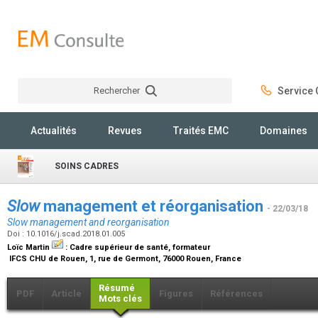
Rechercher
Service C
Rechercher
Actualités
Revues
Traités EMC
Domaines
SOINS CADRES
Slow
management et réorganisation
- 22/03/18
Slow management and reorganisation
Doi : 10.1016/j.scad.2018.01.005
Loïc Martin
:
Cadre supérieur de santé, formateur
IFCS CHU de Rouen, 1, rue de Germont, 76000 Rouen, France
Résumé
PDF
Article
Figures
Références
Mots clés