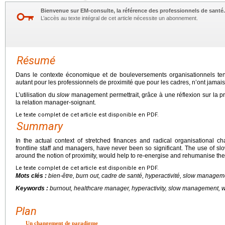
Bienvenue sur EM-consulte, la référence des professionnels de santé.
L’accès au texte intégral de cet article nécessite un abonnement.
Résumé
Dans le contexte économique et de bouleversements organisationnels ten
autant pour les professionnels de proximité que pour les cadres, n’ont jamai
L’utilisation du
slow
management permettrait, grâce à une réflexion sur la p
la relation manager-soignant.
Le texte complet de cet article est disponible en PDF.
Summary
In the actual context of stretched finances and radical organisational ch
frontline staff and managers, have never been so significant. The use of s
around the notion of proximity, would help to re-energise and rehumanise th
Le texte complet de cet article est disponible en PDF.
Mots clés :
bien-être,
burn out
, cadre de santé, hyperactivité,
slow
managem
Keywords :
burnout, healthcare manager, hyperactivity, slow management, 
Plan
Un changement de paradigme