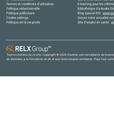
Termes et conditions d'utilisation
E-learning pour les infirmi
Politique rédactionnelle
Bibliothèque d'e-books Els
Politique publicitaire
Blog special IFSI :
www.gen
Cookie settings
Suivez notre actualité sur
Politique de la vie privée
Site d'emploi en santé :
e
Tout le contenu de ce site: Copyright © 2026 Elsevier, ses concédants de licence e
de données, a la formation en IA et aux technologies similaires. Pour tout con