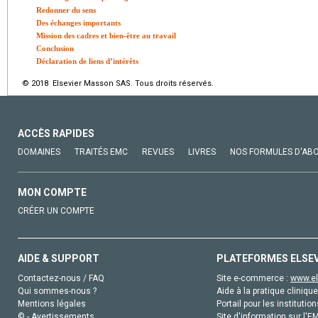
Redonner du sens
Des échanges importants
Mission des cadres et bien-être au travail
Conclusion
Déclaration de liens d’intérêts
© 2018 Elsevier Masson SAS. Tous droits réservés.
ACCÈS RAPIDES
DOMAINES
TRAITÉS EMC
REVUES
LIVRES
NOS FORMULES D'AB
MON COMPTE
CRÉER UN COMPTE
AIDE & SUPPORT
PLATEFORMES ELSE
Contactez-nous / FAQ
Site e-commerce :
www.el
Qui sommes-nous ?
Aide à la pratique clinique
Mentions légales
Portail pour les institution
© - Avertissements
Site d'information sur l'E