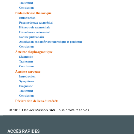
Traitement
Conclusion
Endométriose thoracique
Introduction
Pneumothorax cataménial
Hémoptysie cataméniale
Hémothorax cataménial
Nodule pulmonaire
Association endométriose thoracique et pelvienne
Conclusion
Atteinte diaphragmatique
Diagnostic
Traitement
Conclusion
Atteinte nerveuse
Introduction
Symptômes
Diagnostic
Traitement
Conclusion
Déclaration de liens d’intérêts
© 2018 Elsevier Masson SAS. Tous droits réservés.
ACCÈS RAPIDES