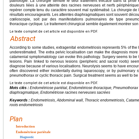
pathologie. La chirurgie semble le seul traitement efficace dans la prise 
douleurs liées à une atteinte des racines nerveuses et nerfs périphériques
repérer compte tenu du caractère souvent mal systématisé. La chirurgie de 
résultats encourageants. Les atteintes diaphragmatiques sont souvent découve
cœlioscopie, soit par des manifestations pulmonaires de type pneumot
thoracique cyclique. Le traitement chirurgical semble également montrer son e
Le texte complet de cet article est disponible en PDF.
Abstract
According to some studies, extragenital endometriosis represents 5% of the l
underestimated. The extra pelvic localisation can make the diagnosis more di
catamenial symptomatology can evoke this pathology. Surgery seems to be the
lesions. Pain linked to nervous lesions (peripheric and sacral roots) seem
diagnose because of various localisations. Neurolysis seems to have encour
often discovered either incidentally during laparoscopy, or by pulmonary
pneumothorax or cyclic thoracic pain. Surgical treatment seems as well to be e
Le texte complet de cet article est disponible en PDF.
Mots clés :
Endométriose pariétal, Endométriose thoracique, Pneumothorax
diaphragmatique, Endométriose racines nerveuses sacrées
Keywords :
Endometriosis, Abdominal wall, Thoracic endometriosis, Catam
roots endometriosis
Plan
Introduction
Endométriose pariétale
Diagnostic