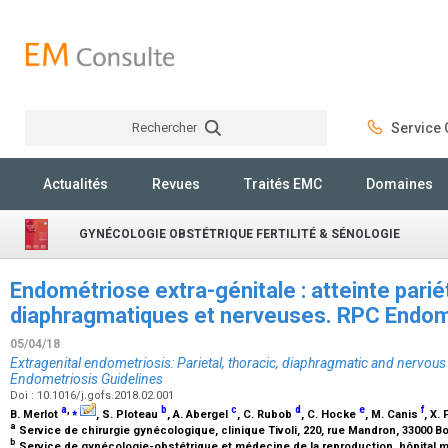
Rechercher
Service C
Rechercher
Actualités
Revues
Traités EMC
Domaines
GYNÉCOLOGIE OBSTÉTRIQUE FERTILITÉ & SÉNOLOGIE
Endométriose extra-génitale : atteinte parié
diaphragmatiques et nerveuses. RPC End
05/04/18
Extragenital endometriosis: Parietal, thoracic, diaphragmatic and nervo
Endometriosis Guidelines
Doi : 10.1016/j.gofs.2018.02.001
a
,
⁎
b
c
d
e
f
B. Merlot
, S. Ploteau
, A. Abergel
, C. Rubob
, C. Hocke
, M. Canis
, X. 
a
Service de chirurgie gynécologique, clinique Tivoli, 220, rue Mandron, 33000 
b
Service de gynécologie-obstétrique et médecine de la reproduction, hôpital m