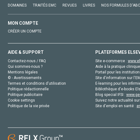
DOMAINES
TRAITÉS EMC
REVUES
LIVRES
NOS FORMULES D'AB
MON COMPTE
CRÉER UN COMPTE
AIDE & SUPPORT
PLATEFORMES ELSE
Contactez-nous / FAQ
Site e-commerce :
www.el
Qui sommes-nous ?
Aide à la pratique clinique
Mentions légales
Portail pour les institution
© - Avertissements
Site d'information sur l'E
Termes et conditions d'utilisation
E-learning pour les infirmi
Politique rédactionnelle
Bibliothèque d'e-books Els
Politique publicitaire
Blog special IFSI :
www.gen
Cookie settings
Suivez notre actualité sur
Politique de la vie privée
Site d'emploi en santé :
e