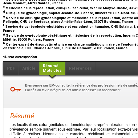
Jean-Monnet, 44093 Nantes, France
c
Médecine de la reproduction, clinique Jean-Villar, avenue Maryse-Bastié, 3352
d
Clinique de gynécologie, hôpital Jeanne-de-Flandre, université Lille-Nord-de-Fr
e
Service de chirurgie gynécologique et médecine de la reproduction, centre Ali
Pellegrin, CHU de Bordeaux, place Amélie-Raba-Léon, 33076 Bordeaux, France
f
Service de gynécologie-obstétrique et reproduction humaine, CHU Estaing, 1, 
France
g
Service de gynécologie-obstétrique et médecine de la reproduction, Inserm CIC 
Milétrie, 86000 Poitiers, France
h
Centre expert de diagnostic et prise en charge multidisciplinaire de l’endomét
obstétricale, CHU Charles-Nicolle, 1, rue de Germont, 76031 Rouen, France
⁎
Auteur correspondant.
Résumé
PDF
Article
Références
Mots clés
Bienvenue sur EM-consulte, la référence des professionnels de santé.
L’accès au texte intégral de cet article nécessite un abonnement.
Résumé
Les localisations extra-génitales endométriosiques représenteraient selon 
prévalence semble souvent sous-estimée. Par leur localisation extra-pelvien
difficile à réaliser. Néanmoins le caractère récidivant et cataménial 