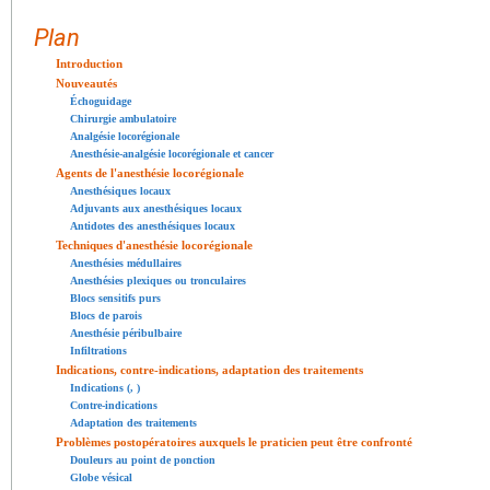
Plan
Introduction
Nouveautés
Échoguidage
Chirurgie ambulatoire
Analgésie locorégionale
Anesthésie-analgésie locorégionale et cancer
Agents de l'anesthésie locorégionale
Anesthésiques locaux
Adjuvants aux anesthésiques locaux
Antidotes des anesthésiques locaux
Techniques d'anesthésie locorégionale
Anesthésies médullaires
Anesthésies plexiques ou tronculaires
Blocs sensitifs purs
Blocs de parois
Anesthésie péribulbaire
Infiltrations
Indications, contre-indications, adaptation des traitements
Indications (, )
Contre-indications
Adaptation des traitements
Problèmes postopératoires auxquels le praticien peut être confronté
Douleurs au point de ponction
Globe vésical