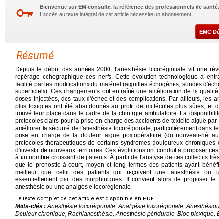
Bienvenue sur EM-consulte, la référence des professionnels de santé.
L’accès au texte intégral de cet article nécessite un abonnement.
EMC D
Résumé
Depuis le début des années 2000, l'anesthésie locorégionale vit une ré
repérage échographique des nerfs. Cette évolution technologique a entr
facilité par les modifications du matériel (aiguilles échogènes, sondes d'éc
superficiels). Ces changements ont entraîné une amélioration de la qualité
doses injectées, des taux d'échec et des complications. Par ailleurs, les 
plus toxiques ont été abandonnés au profit de molécules plus sûres, et d
trouvé leur place dans le cadre de la chirurgie ambulatoire. La disponibilité
protocoles clairs pour la prise en charge des accidents de toxicité aiguë par
améliorer la sécurité de l'anesthésie locorégionale, particulièrement dans l
prise en charge de la douleur aiguë postopératoire (du nouveau-né au gr
protocoles thérapeutiques de certains syndromes douloureux chroniques o
d'investir de nouveaux territoires. Ces évolutions ont conduit à proposer ce
à un nombre croissant de patients. À partir de l'analyse de ces collectifs très
que le pronostic à court, moyen et long termes des patients ayant bénéfi
meilleur que celui des patients qui reçoivent une anesthésie ou u
essentiellement par des morphiniques. Il convient alors de proposer le
anesthésie ou une analgésie locorégionale.
Le texte complet de cet article est disponible en PDF.
Mots-clés :
Anesthésie locorégionale, Analgésie locorégionale, Anesthésique
Douleur chronique, Rachianesthésie, Anesthésie péridurale, Bloc plexique, 