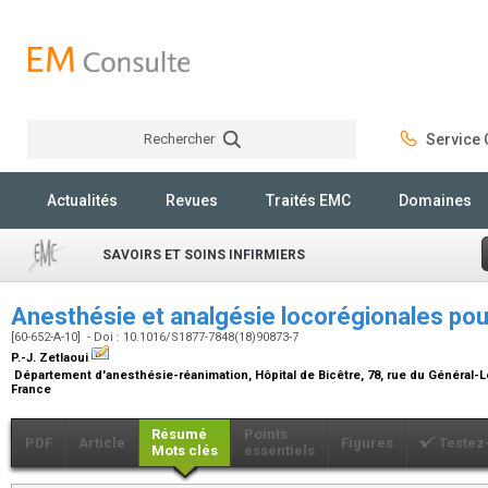
Rechercher
Service C
Rechercher
Actualités
Revues
Traités EMC
Domaines
SAVOIRS ET SOINS INFIRMIERS
Anesthésie et analgésie locorégionales pour
[60-652-A-10] - Doi : 10.1016/S1877-7848(18)90873-7
P.-J. Zetlaoui
Département d'anesthésie-réanimation, Hôpital de Bicêtre, 78, rue du Général-L
France
Résumé
Points
PDF
Article
Figures
Testez
Mots clés
essentiels