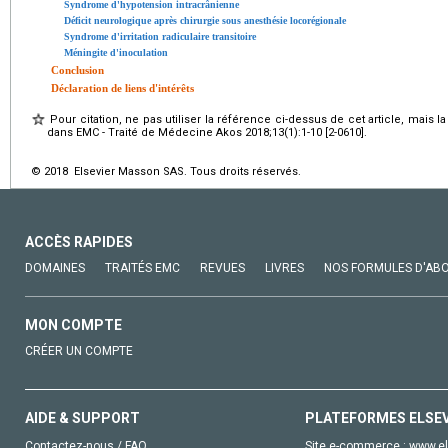
Syndrome d'hypotension intracrânienne
Déficit neurologique après chirurgie sous anesthésie locorégionale
Syndrome d'irritation radiculaire transitoire
Méningite d'inoculation
Conclusion
Déclaration de liens d'intérêts
Pour citation, ne pas utiliser la référence ci-dessus de cet article, mais l
dans EMC - Traité de Médecine Akos 2018;13(1):1-10 [2-0610].
© 2018 Elsevier Masson SAS. Tous droits réservés.
ACCÈS RAPIDES
DOMAINES
TRAITÉS EMC
REVUES
LIVRES
NOS FORMULES D'AB
MON COMPTE
CRÉER UN COMPTE
AIDE & SUPPORT
PLATEFORMES ELSE
Contactez-nous / FAQ
Site e-commerce :
www.el