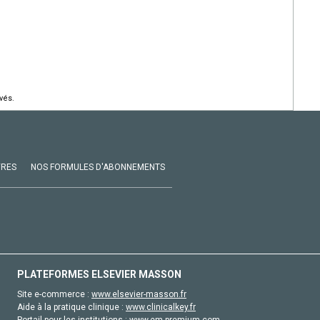
vés.
VRES
NOS FORMULES D'ABONNEMENTS
PLATEFORMES ELSEVIER MASSON
Site e-commerce :
www.elsevier-masson.fr
Aide à la pratique clinique :
www.clinicalkey.fr
Portail pour les institutions :
www.em-premium.com