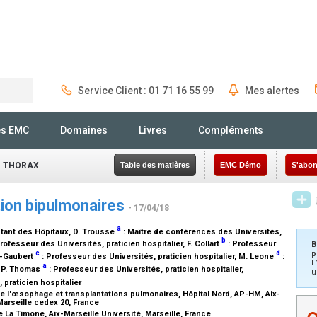
Service Client : 01 71 16 55 99
Mes alertes
Rechercher
és EMC
Domaines
Livres
Compléments
- THORAX
Table des matières
EMC Démo
S'abon
tion bipulmonaires
- 17/04/18
a
stant des Hôpitaux
, D. Trousse
:
Maître de conférences des Universités
,
b
rofesseur des Universités, praticien hospitalier
, F. Collart
:
Professeur
B
p
c
d
d-Gaubert
:
Professeur des Universités, praticien hospitalier
, M. Leone
:
L
a
, P. Thomas
:
Professeur des Universités, praticien hospitalier
,
u
 praticien hospitalier
e l'œsophage et transplantations pulmonaires, Hôpital Nord, AP-HM, Aix-
Marseille cedex 20, France
e La Timone, Aix-Marseille Université, Marseille, France