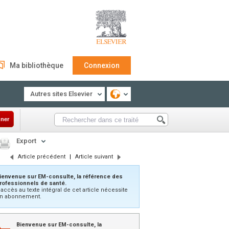
Ma bibliothèque
Connexion
Autres sites Elsevier
ner
Export
Article précédent
|
Article suivant
ienvenue sur EM-consulte, la référence des
rofessionnels de santé.
’accès au texte intégral de cet article nécessite
n abonnement.
Bienvenue sur EM-consulte, la