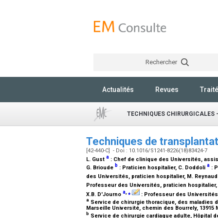
Rechercher
Actualités
Revues
Trait
TECHNIQUES CHIRURGICALES 
Techniques de transplanta
[42-440-C] - Doi : 10.1016/S1241-8226(18)83424-7
a
L. Gust
:
Chef de clinique des Universités, assi
b
a
G. Brioude
:
Praticien hospitalier
, C. Doddoli
:
P
des Universités, praticien hospitalier
, M. Reynau
Professeur des Universités, praticien hospitalier
a
,
⁎
X.B. D'Journo
:
Professeur des Universités,
a
Service de chirurgie thoracique, des maladies d
Marseille Université, chemin des Bourrely, 13915 
b
Service de chirurgie cardiaque adulte, Hôpital d