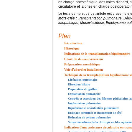
en charge anesthésique, des voies d'abord, des
circulatoire et la prise en charge postopératoi
Le texte complet de cet article est disponible 
Mots-clés :
Transplantation pulmonaire, Dériv
idiopathique, Mucoviscidose, Emphysème pu
Plan
Introduction
Historique
Indications de la transplantation bipulmonaire
Choix du donneur-receveur
Préparation anesthésique
Voie d'abord et installation
Technique de la transplantation bipulmonaire sé
Libération pulmonaire
Dissection hilaire
Préparation du greffon
Explantation pulmonaire
Contrôle et exposition des éléments pédiculaires 
Implantation pulmonaire
Reperfusion et reventilation pulmonaire
Drainage, fermeture et changement de côté
Réduction de volume pulmonaire
Suites immédiates de la chirurgie au bloc opératoi
Indication d'une assistance circulatoire en tra