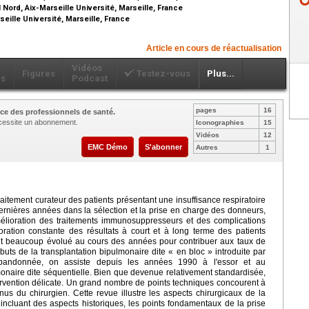
Nord, Aix-Marseille Université, Marseille, France
ille Université, Marseille, France
Article en cours de réactualisation
Vidéos
Figures
Testez-vous
Plus...
ls
Podcast
pages
16
ce des professionnels de santé.
nécessite un abonnement.
Iconographies
15
Vidéos
12
EMC Démo
S'abonner
Autres
1
raitement curateur des patients présentant une insuffisance respiratoire
dernières années dans la sélection et la prise en charge des donneurs,
mélioration des traitements immunosuppresseurs et des complications
oration constante des résultats à court et à long terme des patients
ont beaucoup évolué au cours des années pour contribuer aux taux de
uts de la transplantation bipulmonaire dite « en bloc » introduite par
abandonnée, on assiste depuis les années 1990 à l'essor et au
monaire dite séquentielle. Bien que devenue relativement standardisée,
tervention délicate. Un grand nombre de points techniques concourent à
nnus du chirurgien. Cette revue illustre les aspects chirurgicaux de la
 incluant des aspects historiques, les points fondamentaux de la prise