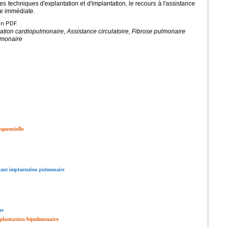
 techniques d'explantation et d'implantation, le recours à l'assistance
re immédiate.
en PDF.
ation cardiopulmonaire, Assistance circulatoire, Fibrose pulmonaire
lmonaire
quentielle
avant implantation pulmonaire
re
nsplantation bipulmonaire