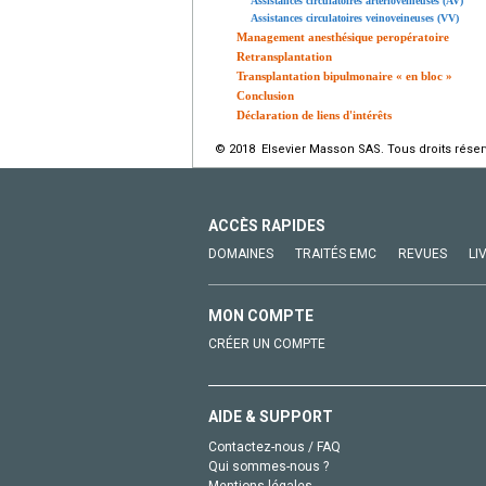
Assistances circulatoires artérioveineuses (AV)
Assistances circulatoires veinoveineuses (VV)
Management anesthésique peropératoire
Retransplantation
Transplantation bipulmonaire « en bloc »
Conclusion
Déclaration de liens d'intérêts
© 2018 Elsevier Masson SAS. Tous droits réser
ACCÈS RAPIDES
DOMAINES
TRAITÉS EMC
REVUES
LI
MON COMPTE
CRÉER UN COMPTE
AIDE & SUPPORT
Contactez-nous / FAQ
Qui sommes-nous ?
Mentions légales