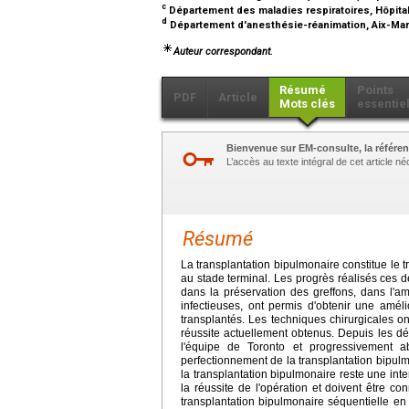
c
Département des maladies respiratoires, Hôpital 
d
Département d'anesthésie-réanimation, Aix-Marse
Auteur correspondant.
Résumé
Points
PDF
Article
Mots clés
essentie
Bienvenue sur EM-consulte, la référen
L’accès au texte intégral de cet article 
Résumé
La transplantation bipulmonaire constitue le t
au stade terminal. Les progrès réalisés ces 
dans la préservation des greffons, dans l'a
infectieuses, ont permis d'obtenir une améli
transplantés. Les techniques chirurgicales 
réussite actuellement obtenus. Depuis les déb
l'équipe de Toronto et progressivement 
perfectionnement de la transplantation bipul
la transplantation bipulmonaire reste une in
la réussite de l'opération et doivent être co
transplantation bipulmonaire séquentielle en