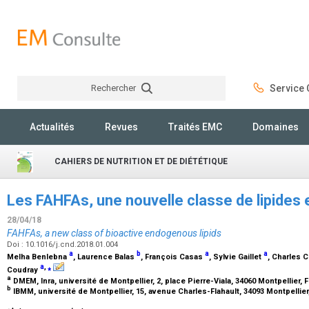
Rechercher
Service C
Rechercher
Actualités
Revues
Traités EMC
Domaines
CAHIERS DE NUTRITION ET DE DIÉTÉTIQUE
Les FAHFAs, une nouvelle classe de lipides
28/04/18
FAHFAs, a new class of bioactive endogenous lipids
Doi : 10.1016/j.cnd.2018.01.004
a
b
a
a
Melha Benlebna
, Laurence Balas
, François Casas
, Sylvie Gaillet
, Charles 
a
,
⁎
Coudray
a
DMEM, Inra, université de Montpellier, 2, place Pierre-Viala, 34060 Montpellier,
b
IBMM, université de Montpellier, 15, avenue Charles-Flahault, 34093 Montpellie
⁎