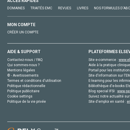
ACCÈS RAPIDES
DOMAINES
TRAITÉS EMC
REVUES
LIVRES
NOS FORMULES D'AB
MON COMPTE
CRÉER UN COMPTE
AIDE & SUPPORT
PLATEFORMES ELSE
Contactez-nous / FAQ
Site e-commerce :
www.el
Qui sommes-nous ?
Aide à la pratique clinique
Mentions légales
Portail pour les institution
© - Avertissements
Site d'information sur l'E
Termes et conditions d'utilisation
E-learning pour les infirmi
Politique rédactionnelle
Bibliothèque d'e-books Els
Politique publicitaire
Blog special IFSI :
www.gen
Cookie settings
Suivez notre actualité sur
Politique de la vie privée
Site d'emploi en santé :
e