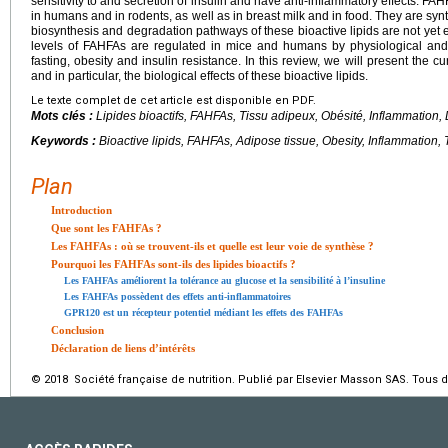
sensitivity to and secretion of insulin and have anti-inflammatory effects. F
in humans and in rodents, as well as in breast milk and in food. They are sy
biosynthesis and degradation pathways of these bioactive lipids are not yet 
levels of FAHFAs are regulated in mice and humans by physiological and
fasting, obesity and insulin resistance. In this review, we will present the c
and in particular, the biological effects of these bioactive lipids.
Le texte complet de cet article est disponible en PDF.
Mots clés :
Lipides bioactifs, FAHFAs, Tissu adipeux, Obésité, Inflammation,
Keywords :
Bioactive lipids, FAHFAs, Adipose tissue, Obesity, Inflammation,
Plan
Introduction
Que sont les FAHFAs ?
Les FAHFAs : où se trouvent-ils et quelle est leur voie de synthèse ?
Pourquoi les FAHFAs sont-ils des lipides bioactifs ?
Les FAHFAs améliorent la tolérance au glucose et la sensibilité à l’insuline
Les FAHFAs possèdent des effets anti-inflammatoires
GPR120 est un récepteur potentiel médiant les effets des FAHFAs
Conclusion
Déclaration de liens d’intérêts
© 2018 Société française de nutrition. Publié par Elsevier Masson SAS. Tous d