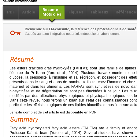
Auteur correspondant.
Résumé
PDF
Article
Figures
Tableaux
Référence
Mots clés
Bienvenue sur EM-consulte, la référence des professionnels de santé.
L’accès au texte intégral de cet article nécessite un abonnement.
Résumé
Les esters d’acides gras hydroxylés (FAHFAs) sont une famille de lipid
l’équipe du Pr Kahn (Yore et al., 2014). Plusieurs travaux montrent que
glucose, la sensibilité à l’insuline et sa sécrétion, et possèdent des eff
présents dans le sang et dans de nombreux tissus chez l’homme et chez l
maternel et dans les aliments. Les FAHFAs sont synthétisés de novo dan
biosynthèse et de dégradation ne sont pas élucidées à ce jour. Les tau
modifiés par des altérations physiologiques et physiopathologiques tels le j
Dans cette revue, nous ferons un bilan sur l’état des connaissances co
particulier les effets biologiques de ces lipides bioactifs connus à l’heure actu
Le texte complet de cet article est disponible en PDF.
Summary
Fatty acid hydroxylated fatty acid esters (FAHFAs) are a family of endo
Professor Kahn's team (Yore et al., 2014). Several studies have shown 