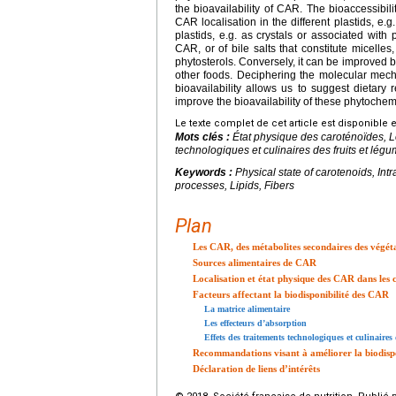
the bioavailability of CAR. The bioaccessibili
CAR localisation in the different plastids, e.g
plastids, e.g. as crystals or associated with
CAR, or of bile salts that constitute micell
phytosterols. Conversely, it can be improved b
other foods. Deciphering the molecular mecha
bioavailability allows us to suggest dietar
improve the bioavailability of these phytochem
Le texte complet de cet article est disponible 
Mots clés :
État physique des caroténoïdes, Lo
technologiques et culinaires des fruits et légu
Keywords :
Physical state of carotenoids, Int
processes, Lipids, Fibers
Plan
Les CAR, des métabolites secondaires des végé
Sources alimentaires de CAR
Localisation et état physique des CAR dans les c
Facteurs affectant la biodisponibilité des CAR
La matrice alimentaire
Les effecteurs d’absorption
Effets des traitements technologiques et culinaires
Recommandations visant à améliorer la biodispo
Déclaration de liens d’intérêts