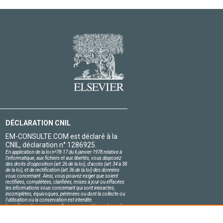
DÉCLARATION CNIL
EM-CONSULTE.COM est déclaré à la
CNIL, déclaration n° 1286925.
En application de la loi nº78-17 du 6 janvier 1978 relative à
l'informatique, aux fichiers et aux libertés, vous disposez
des droits d'opposition (art.26 de la loi), d'accès (art.34 à 38
de la loi), et de rectification (art.36 de la loi) des données
vous concernant. Ainsi, vous pouvez exiger que soient
rectifiées, complétées, clarifiées, mises à jour ou effacées
les informations vous concernant qui sont inexactes,
incomplètes, équivoques, périmées ou dont la collecte ou
l'utilisation ou la conservation est interdite.
Les informations personnelles concernant les visiteurs de
notre site, y compris leur identité, sont confidentielles.
Le responsable du site s'engage sur l'honneur à respecter