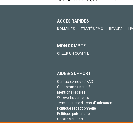
© 2018 Société française de nutrition. Publié 
ACCÈS RAPIDES
DOMAINES
TRAITÉS EMC
REVUES
LI
MON COMPTE
CRÉER UN COMPTE
AIDE & SUPPORT
Contactez-nous / FAQ
Qui sommes-nous ?
Mentions légales
© - Avertissements
Termes et conditions d'utilisation
Politique rédactionnelle
Politique publicitaire
Cookie settings
Politique de la vie privée