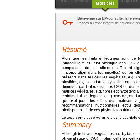
PDF
Article
Figures
Mots clés
Bienvenue sur EM-consulte, la référen
L’accès au texte intégral de cet article 
Résumé
Alors que les fruits et légumes sont, de l
intracellulaire et l’état physique des CAR d
composants de ces aliments, affectent signi
l’incorporation dans les micelles) est en ef
présents dans les cellules végétales, e.g. c
plastides, e.g. sous forme crystalline ou asso
diminuée par l’interaction des CAR ou des se
matrices végétales, e.g. fibres et phytostérols
certains fruits et légumes, e.g. avocats, ou
qui expliquent les effets des matrices v
recommandations nutritionnelles et/ou de
biodisponibilité de ces phytomicronutriments à
Le texte complet de cet article est disponible 
Summary
Although fruits and vegetables are, by far, our
physical state of CAR in plant cells, as well 