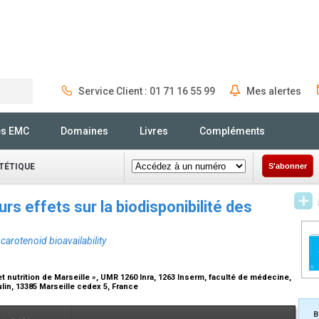
Service Client : 01 71 16 55 99
Mes alertes
Rechercher
és EMC
Domaines
Livres
Compléments
ÉTÉTIQUE
S'abonner
rs effets sur la biodisponibilité des
carotenoid bioavailability
nutrition de Marseille », UMR 1260 Inra, 1263 Inserm, faculté de médecine,
ulin, 13385 Marseille cedex 5, France
B