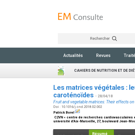
Rechercher
Actualités
Revues
Trait
CAHIERS DE NUTRITION ET DE DI
Les matrices végétales : leu
caroténoïdes
- 28/04/18
Fruit and vegetable matrices: Their effects on 
Doi : 10.1016/j.cnd.2018.02.002
Patrick Borel
C2VN « centre de recherches cardiovasculaires et 
université d’Aix-Marseille, 27, boulevard Jean-Mo
Résumé