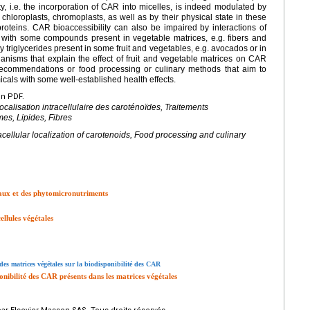
ty, i.e. the incorporation of CAR into micelles, is indeed modulated by
. chloroplasts, chromoplasts, as well as by their physical state in these
 proteins. CAR bioaccessibility can also be impaired by interactions of
es, with some compounds present in vegetable matrices, e.g. fibers and
y triglycerides present in some fruit and vegetables, e.g. avocados or in
nisms that explain the effect of fruit and vegetable matrices on CAR
y recommendations or food processing or culinary methods that aim to
icals with some well-established health effects.
en PDF.
calisation intracellulaire des caroténoïdes, Traitements
mes, Lipides, Fibres
racellular localization of carotenoids, Food processing and culinary
taux et des phytomicronutriments
ellules végétales
 des matrices végétales sur la biodisponibilité des CAR
nibilité des CAR présents dans les matrices végétales