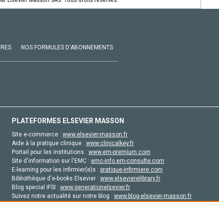
par Elsevier Masson SAS. Tous droits réservés.
VRES
NOS FORMULES D'ABONNEMENTS
PLATEFORMES ELSEVIER MASSON
Site e-commerce :
www.elsevier-masson.fr
Aide à la pratique clinique :
www.clinicalkey.fr
Portail pour les institutions :
www.em-premium.com
Site d'information sur l'EMC :
emc-info.em-consulte.com
E-learning pour les infirmier(e)s :
pratique-infirmiere.com
Bibliothèque d'e-books Elsevier :
www.elsevierelibrary.fr
Blog special IFSI :
www.generationelsevier.fr
Suivez notre actualité sur notre blog :
www.blog-elsevier-masson.fr
Site d'emploi en santé :
emploisante.com