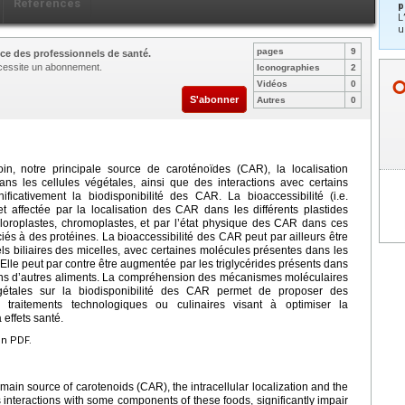
Références
p
L
u
pages
9
ce des professionnels de santé.
nécessite un abonnement.
Iconographies
2
Vidéos
0
S'abonner
Autres
0
oin, notre principale source de caroténoïdes (CAR), la localisation
ans les cellules végétales, ainsi que des interactions avec certains
ficativement la biodisponibilité des CAR. La bioaccessibilité (i.e.
fet affectée par la localisation des CAR dans les différents plastides
hloroplastes, chromoplastes, et par l’état physique des CAR dans ces
ciés à des protéines. La bioaccessibilité des CAR peut par ailleurs être
ls biliaires des micelles, avec certaines molécules présentes dans les
. Elle peut par contre être augmentée par les triglycérides présents dans
 dans d’autres aliments. La compréhension des mécanismes moléculaires
égétales sur la biodisponibilité des CAR permet de proposer des
s traitements technologiques ou culinaires visant à optimiser la
 effets santé.
en PDF.
 main source of carotenoids (CAR), the intracellular localization and the
as interactions with some components of these foods, significantly impair