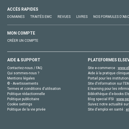
ACCÈS RAPIDES
DOMAINES
TRAITÉS EMC
REVUES
LIVRES
NOS FORMULES D'AB
MON COMPTE
CRÉER UN COMPTE
AIDE & SUPPORT
PLATEFORMES ELSE
Contactez-nous / FAQ
Site e-commerce :
www.el
Qui sommes-nous ?
Aide à la pratique clinique
Mentions légales
Portail pour les institution
© - Avertissements
Site d'information sur l'E
Termes et conditions d'utilisation
E-learning pour les infirmi
Politique rédactionnelle
Bibliothèque d'e-books Els
Politique publicitaire
Blog special IFSI :
www.gen
Cookie settings
Suivez notre actualité sur
Politique de la vie privée
Site d'emploi en santé :
e