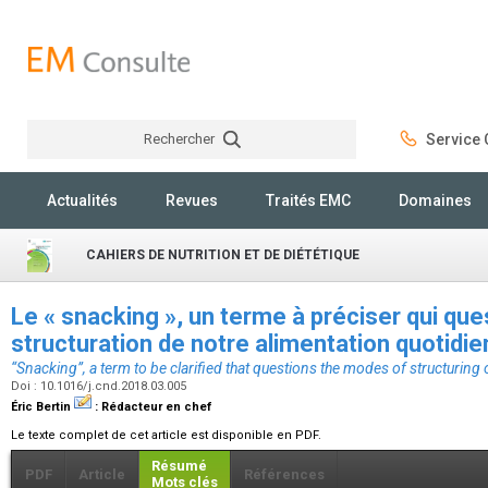
Rechercher
Service C
Rechercher
Actualités
Revues
Traités EMC
Domaines
CAHIERS DE NUTRITION ET DE DIÉTÉTIQUE
Le « snacking », un terme à préciser qui qu
structuration de notre alimentation quotidi
“Snacking”, a term to be clarified that questions the modes of structuring 
Doi : 10.1016/j.cnd.2018.03.005
Éric Bertin
:
Rédacteur en chef
Le texte complet de cet article est disponible en PDF.
Résumé
PDF
Article
Références
Mots clés