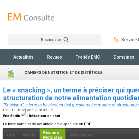
Rechercher
Service C
Rechercher
Actualités
Revues
Traités EMC
Domaines
CAHIERS DE NUTRITION ET DE DIÉTÉTIQUE
Le « snacking », un terme à préciser qui qu
structuration de notre alimentation quotidi
“Snacking”, a term to be clarified that questions the modes of structuring 
Doi : 10.1016/j.cnd.2018.03.005
Éric Bertin
:
Rédacteur en chef
Le texte complet de cet article est disponible en PDF.
Résumé
PDF
Article
Références
Mots clés