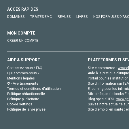
ACCÈS RAPIDES
DOMAINES
TRAITÉS EMC
REVUES
LIVRES
NOS FORMULES D'AB
MON COMPTE
CRÉER UN COMPTE
AIDE & SUPPORT
PLATEFORMES ELSE
Contactez-nous / FAQ
Site e-commerce :
www.el
Qui sommes-nous ?
Aide à la pratique clinique
Mentions légales
Portail pour les institution
© - Avertissements
Site d'information sur l'E
Termes et conditions d'utilisation
E-learning pour les infirmi
Politique rédactionnelle
Bibliothèque d'e-books Els
Politique publicitaire
Blog special IFSI :
www.gen
Cookie settings
Suivez notre actualité sur
Politique de la vie privée
Site d'emploi en santé :
e