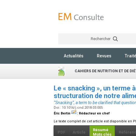
Rechercher
Actualités
Revues
Trait
CAHIERS DE NUTRITION ET DE DI
Le « snacking », un terme 
structuration de notre ali
“Snacking”, a term to be clarified that questi
Doi : 10.1016/j.cnd.2018.03.005
Éric Bertin
:
Rédacteur en chef
Le texte complet de cet article est disponible en P
Résumé
PDF
Article
Référen
Mots clés