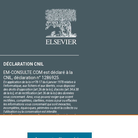
DÉCLARATION CNIL
EM-CONSULTE.COM est déclaré à la
CNIL, déclaration n° 1286925.
En application de la loi nº78-17 du 6 janvier 1978 relative à
l'informatique, aux fichiers et aux libertés, vous disposez
des droits d'opposition (art.26 de la loi), d'accès (art.34 à 38
de la loi), et de rectification (art.36 de la loi) des données
vous concernant. Ainsi, vous pouvez exiger que soient
rectifiées, complétées, clarifiées, mises à jour ou effacées
les informations vous concernant qui sont inexactes,
incomplètes, équivoques, périmées ou dont la collecte ou
l'utilisation ou la conservation est interdite.
Les informations personnelles concernant les visiteurs de
notre site, y compris leur identité, sont confidentielles.
Le responsable du site s'engage sur l'honneur à respecter
les conditions légales de confidentialité applicables en
France et à ne pas divulguer ces informations à des tiers.