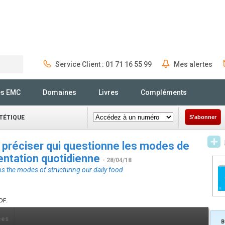
Service Client : 01 71 16 55 99
Mes alertes
Rechercher
és EMC
Domaines
Livres
Compléments
ÉTÉTIQUE
S'abonner
à préciser qui questionne les modes de
mentation quotidienne
- 28/04/18
ons the modes of structuring our daily food
DF.
ces
B