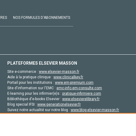
VRES
NOS FORMULES D'ABONNEMENTS
PLATEFORMES ELSEVIER MASSON
Site e-commerce :
www.elsevier-masson.fr
Aide à la pratique clinique :
www.clinicalkey.fr
Portail pour les institutions :
www.em-premium.com
Site d'information sur l'EMC :
emc-info.em-consulte.com
E-learning pour les infirmier(e)s :
pratique-infirmiere.com
Bibliothèque d'e-books Elsevier :
www.elsevierelibrary.fr
Blog special IFSI :
www.generationelsevier.fr
Suivez notre actualité sur notre blog :
www.blog-elsevier-masson.fr
Site d'emploi en santé :
emploisante.com