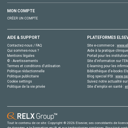
MON COMPTE
CRÉER UN COMPTE
AIDE & SUPPORT
PLATEFORMES ELSE
Contactez-nous / FAQ
Site e-commerce :
www.el
Qui sommes-nous ?
Aide à la pratique clinique
Mentions légales
Portail pour les institution
© - Avertissements
Site d'information sur l'E
Termes et conditions d'utilisation
E-learning pour les infirmi
Politique rédactionnelle
Bibliothèque d'e-books Els
Politique publicitaire
Blog special IFSI :
www.gen
Cookie settings
Suivez notre actualité sur
Politique de la vie privée
Site d'emploi en santé :
e
Tout le contenu de ce site: Copyright © 2026 Elsevier, ses concédants de licence e
de données, a la formation en IA et aux technologies similaires. Pour tout con