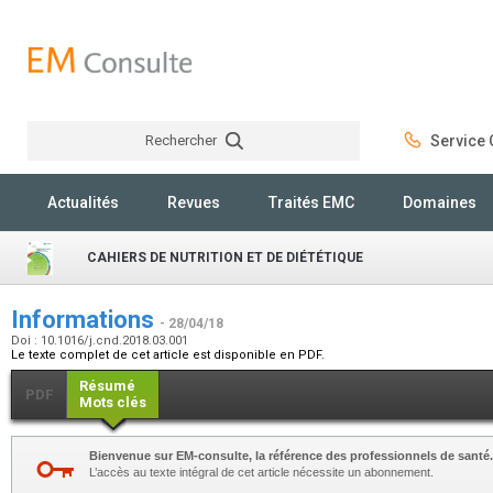
Rechercher
Service C
Rechercher
Actualités
Revues
Traités EMC
Domaines
CAHIERS DE NUTRITION ET DE DIÉTÉTIQUE
Informations
- 28/04/18
Doi : 10.1016/j.cnd.2018.03.001
Le texte complet de cet article est disponible en PDF.
Résumé
PDF
Mots clés
Bienvenue sur EM-consulte, la référence des professionnels de santé.
L’accès au texte intégral de cet article nécessite un abonnement.