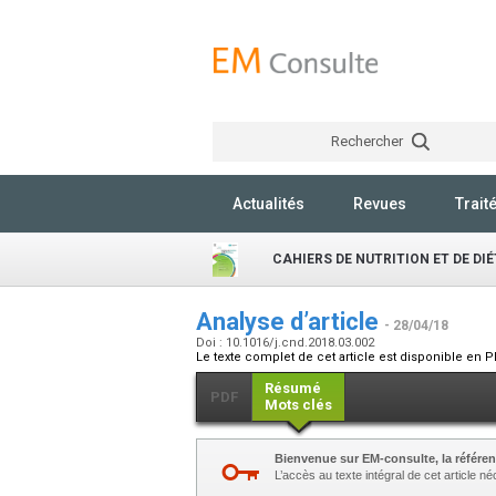
Rechercher
Actualités
Revues
Trait
CAHIERS DE NUTRITION ET DE DI
Analyse d’article
- 28/04/18
Doi : 10.1016/j.cnd.2018.03.002
Le texte complet de cet article est disponible en P
Résumé
PDF
Mots clés
Bienvenue sur EM-consulte, la référen
L’accès au texte intégral de cet article 