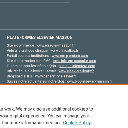
PLATEFORMES ELSEVIER MASSON
Site e-commerce :
www.elsevier-masson.fr
Aide à la pratique clinique :
www.clinicalkey.fr
Portail pour les institutions :
www.em-premium.com
Site d'information sur l'EMC :
emc-info.em-consulte.com
E-learning pour les infirmier(e)s :
pratique-infirmiere.com
Bibliothèque d'e-books Elsevier :
www.elsevierelibrary.fr
Blog special IFSI :
www.generationelsevier.fr
Suivez notre actualité sur notre blog :
www.blog-elsevier-masson.fr
Site d'emploi en santé :
emploisante.com
te work. We may also use additional cookies to
 your digital experience. You can manage your
. For more information, see our
Cookie Policy
vier, ses concédants de licence et ses contributeurs. Tout les droits sont réservés, y 
ogies similaires. Pour tout contenu en libre accès, les conditions de licence Creati