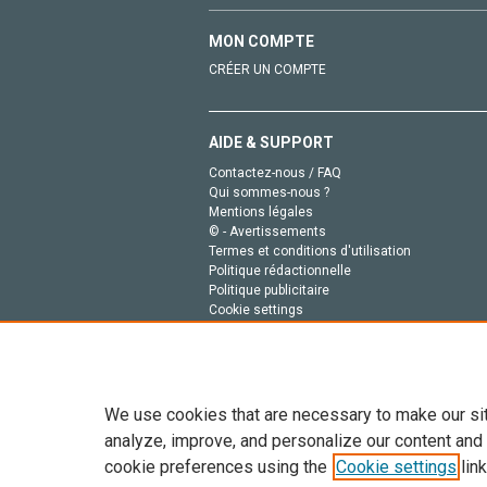
MON COMPTE
CRÉER UN COMPTE
AIDE & SUPPORT
Contactez-nous / FAQ
Qui sommes-nous ?
Mentions légales
© - Avertissements
Termes et conditions d'utilisation
Politique rédactionnelle
Politique publicitaire
Cookie settings
Politique de la vie privée
We use cookies that are necessary to make our si
analyze, improve, and personalize our content and
cookie preferences using the
Cookie settings
link
Tout le contenu de ce site: Copyright © 2026 Else
de données, a la formation en IA et aux technol