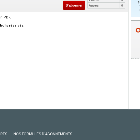
p
S'abonner
Autres
0
L
u
en PDF.
roits réservés.
VRES
NOS FORMULES D'ABONNEMENTS