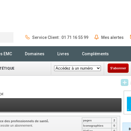
Service Client : 01 71 16 55 99
Mes alertes
Rechercher
és EMC
Domaines
Livres
Compléments
ÉTÉTIQUE
S'abonner
DF.
pages
2
ce des professionnels de santé.
nécessite un abonnement.
Iconographies
0
B
Vidéos
0