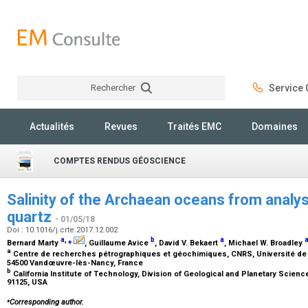
Rechercher
Service C
Rechercher
Actualités
Revues
Traités EMC
Domaines
COMPTES RENDUS GÉOSCIENCE
Salinity of the Archaean oceans from analysis
quartz
- 01/05/18
Doi : 10.1016/j.crte.2017.12.002
a
,
⁎
b
a
Bernard Marty
, Guillaume Avice
, David V. Bekaert
, Michael W. Broadley
a
Centre de recherches pétrographiques et géochimiques, CNRS, Université de 
54500 Vandœuvre-lès-Nancy, France
b
California Institute of Technology, Division of Geological and Planetary Science
91125, USA
⁎
Corresponding author.