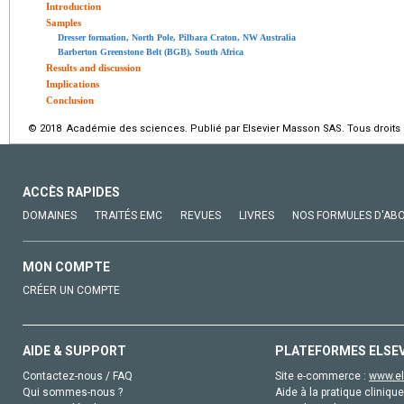
Introduction
Samples
Dresser formation, North Pole, Pilbara Craton, NW Australia
Barberton Greenstone Belt (BGB), South Africa
Results and discussion
Implications
Conclusion
© 2018 Académie des sciences. Publié par Elsevier Masson SAS. Tous droits 
ACCÈS RAPIDES
DOMAINES
TRAITÉS EMC
REVUES
LIVRES
NOS FORMULES D'AB
MON COMPTE
CRÉER UN COMPTE
AIDE & SUPPORT
PLATEFORMES ELSE
Contactez-nous / FAQ
Site e-commerce :
www.el
Qui sommes-nous ?
Aide à la pratique clinique