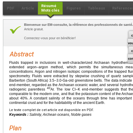
Résumé
PDF
Article
Figures
Tableaux
Référence
Mots clés
Bienvenue sur EM-consulte, la référence des professionnels de santé.
Article gratuit.
c
Connectez-vous pour en bénéficier!
vo
Abstract
co
Fluids trapped in inclusions in well-characterized Archaean hydrotherma
extended argon–argon method, which permits the simultaneous mea
concentrations. Argon and nitrogen isotopic compositions of the trapped fl
spectrometry. Fluids were extracted by stepwise crushing of quartz samp
Barberton (South Africa) 3.5–3.0-Ga-old greenstone belts. The data indicate th
end-member, regarded as the Archaean oceanic water, and several hydrothe
40
radiogenic parentless
Ar. The low Cl–K end-member suggests that the
comparable to the modern one, and that the potassium content of the Archa
about 40%. A constant salinity of the oceans through time has important im
continental crust and for the habitability of the ancient Earth.
Le texte complet de cet article est disponible en PDF.
Keywords :
Salinity, Archean oceans, Noble gases
Plan