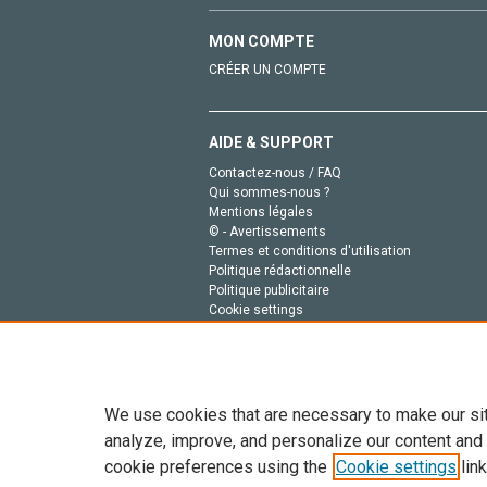
MON COMPTE
CRÉER UN COMPTE
AIDE & SUPPORT
Contactez-nous / FAQ
Qui sommes-nous ?
Mentions légales
© - Avertissements
Termes et conditions d'utilisation
Politique rédactionnelle
Politique publicitaire
Cookie settings
Politique de la vie privée
We use cookies that are necessary to make our si
analyze, improve, and personalize our content and
cookie preferences using the
Cookie settings
link
Tout le contenu de ce site: Copyright © 2026 Else
de données, a la formation en IA et aux technol