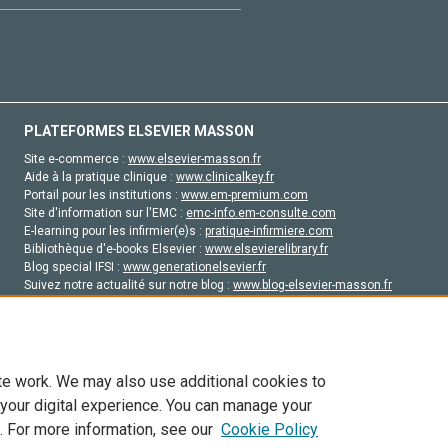
PLATEFORMES ELSEVIER MASSON
Site e-commerce :
www.elsevier-masson.fr
Aide à la pratique clinique :
www.clinicalkey.fr
Portail pour les institutions :
www.em-premium.com
Site d'information sur l'EMC :
emc-info.em-consulte.com
E-learning pour les infirmier(e)s :
pratique-infirmiere.com
Bibliothèque d'e-books Elsevier :
www.elsevierelibrary.fr
Blog special IFSI :
www.generationelsevier.fr
Suivez notre actualité sur notre blog :
www.blog-elsevier-masson.fr
Site d'emploi en santé :
emploisante.com
te work. We may also use additional cookies to
 your digital experience. You can manage your
. For more information, see our
Cookie Policy
vier, ses concédants de licence et ses contributeurs. Tout les droits sont réservés, y 
ogies similaires. Pour tout contenu en libre accès, les conditions de licence Creati