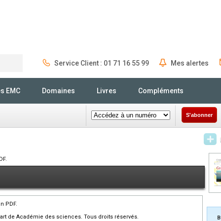
Service Client : 01 71 16 55 99
Mes alertes
Rechercher
és EMC
Domaines
Livres
Compléments
S'abonner
DF.
en PDF.
art de Académie des sciences. Tous droits réservés.
B