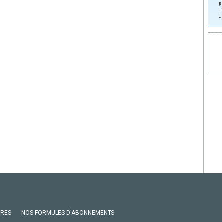
p
L
u
VRES
NOS FORMULES D'ABONNEMENTS