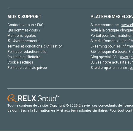
AIDE & SUPPORT
PLATEFORMES ELSE
Contactez-nous / FAQ
Site e-commerce :
www.el
Qui sommes-nous ?
Aide à la pratique clinique
Mentions légales
Portail pour les institution
© - Avertissements
Site d'information sur l'E
Termes et conditions d'utilisation
E-learning pour les infirmi
Politique rédactionnelle
Bibliothèque d'e-books Els
Politique publicitaire
Blog special IFSI :
www.gen
Cookie settings
Suivez notre actualité sur
Politique de la vie privée
Site d'emploi en santé :
e
Tout le contenu de ce site: Copyright © 2026 Elsevier, ses concédants de licence e
de données, a la formation en IA et aux technologies similaires. Pour tout con