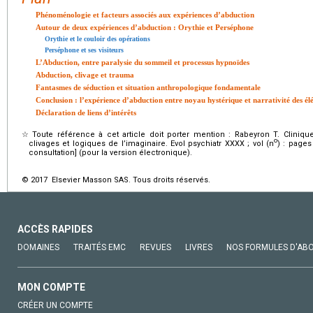
Phénoménologie et facteurs associés aux expériences d’abduction
Autour de deux expériences d’abduction : Orythie et Perséphone
Orythie et le couloir des opérations
Perséphone et ses visiteurs
L’Abduction, entre paralysie du sommeil et processus hypnoïdes
Abduction, clivage et trauma
Fantasmes de séduction et situation anthropologique fondamentale
Conclusion : l’expérience d’abduction entre noyau hystérique et narrativité des é
Déclaration de liens d’intérêts
☆
Toute référence à cet article doit porter mention : Rabeyron T. Cliniq
o
clivages et logiques de l’imaginaire. Evol psychiatr XXXX ; vol (n
) : pages
consultation] (pour la version électronique).
© 2017 Elsevier Masson SAS. Tous droits réservés.
ACCÈS RAPIDES
DOMAINES
TRAITÉS EMC
REVUES
LIVRES
NOS FORMULES D'AB
MON COMPTE
CRÉER UN COMPTE