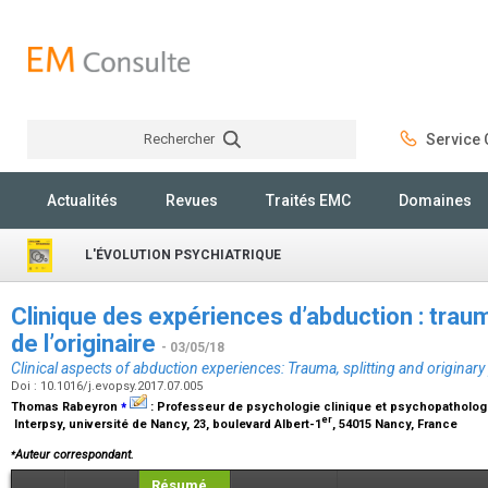
Rechercher
Service C
Rechercher
Actualités
Revues
Traités EMC
Domaines
L'ÉVOLUTION PSYCHIATRIQUE
Clinique des expériences d’abduction : traum
de l’originaire
- 03/05/18
Clinical aspects of abduction experiences: Trauma, splitting and originar
Doi : 10.1016/j.evopsy.2017.07.005
⁎
Thomas Rabeyron
:
Professeur de psychologie clinique et psychopatholog
er
Interpsy, université de Nancy, 23, boulevard Albert-1
, 54015 Nancy, France
⁎
Auteur correspondant.
Résumé