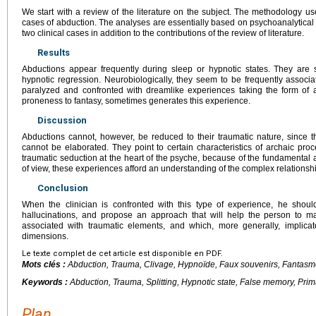
We start with a review of the literature on the subject. The methodology u
cases of abduction. The analyses are essentially based on psychoanalytical
two clinical cases in addition to the contributions of the review of literature.
Results
Abductions appear frequently during sleep or hypnotic states. They are
hypnotic regression. Neurobiologically, they seem to be frequently associa
paralyzed and confronted with dreamlike experiences taking the form of a
proneness to fantasy, sometimes generates this experience.
Discussion
Abductions cannot, however, be reduced to their traumatic nature, since 
cannot be elaborated. They point to certain characteristics of archaic pro
traumatic seduction at the heart of the psyche, because of the fundamental a
of view, these experiences afford an understanding of the complex relationsh
Conclusion
When the clinician is confronted with this type of experience, he shou
hallucinations, and propose an approach that will help the person to m
associated with traumatic elements, and which, more generally, implicate
dimensions.
Le texte complet de cet article est disponible en PDF.
Mots clés :
Abduction, Trauma, Clivage, Hypnoïde, Faux souvenirs, Fantasme
Keywords :
Abduction, Trauma, Splitting, Hypnotic state, False memory, Pri
Plan