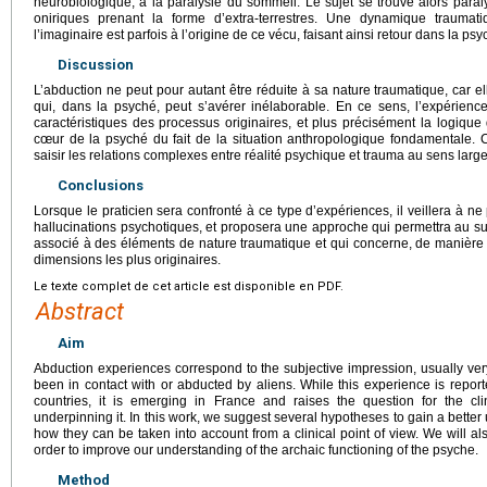
neurobiologique, à la paralysie du sommeil. Le sujet se trouve alors paral
oniriques prenant la forme d’extra-terrestres. Une dynamique traumat
l’imaginaire est parfois à l’origine de ce vécu, faisant ainsi retour dans la 
Discussion
L’abduction ne peut pour autant être réduite à sa nature traumatique, car e
qui, dans la psyché, peut s’avérer inélaborable. En ce sens, l’expérienc
caractéristiques des processus originaires, et plus précisément la logiqu
cœur de la psyché du fait de la situation anthropologique fondamentale. 
saisir les relations complexes entre réalité psychique et trauma au sens large
Conclusions
Lorsque le praticien sera confronté à ce type d’expériences, il veillera à n
hallucinations psychotiques, et proposera une approche qui permettra au su
associé à des éléments de nature traumatique et qui concerne, de manière 
dimensions les plus originaires.
Le texte complet de cet article est disponible en PDF.
Abstract
Aim
Abduction experiences correspond to the subjective impression, usually very 
been in contact with or abducted by aliens. While this experience is repor
countries, it is emerging in France and raises the question for the cl
underpinning it. In this work, we suggest several hypotheses to gain a bette
how they can be taken into account from a clinical point of view. We will a
order to improve our understanding of the archaic functioning of the psyche.
Method