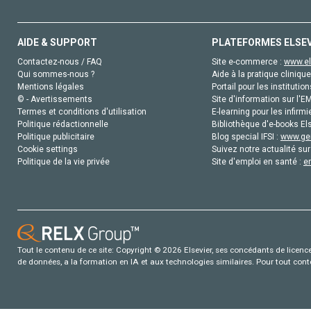
AIDE & SUPPORT
PLATEFORMES ELSE
Contactez-nous / FAQ
Site e-commerce :
www.el
Qui sommes-nous ?
Aide à la pratique clinique
Mentions légales
Portail pour les institution
© - Avertissements
Site d'information sur l'E
Termes et conditions d'utilisation
E-learning pour les infirmi
Politique rédactionnelle
Bibliothèque d'e-books Els
Politique publicitaire
Blog special IFSI :
www.gen
Cookie settings
Suivez notre actualité sur
Politique de la vie privée
Site d'emploi en santé :
e
Tout le contenu de ce site: Copyright © 2026 Elsevier, ses concédants de licence e
de données, a la formation en IA et aux technologies similaires. Pour tout con