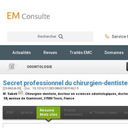
Rechercher
Service C
Rechercher
Actualités
Revues
Traités EMC
Domaines
ODONTOLOGIE
Secret professionnel du chirurgien-dentist
[23-842-A-05] - Doi : 10.1016/S1283-0860(18)91467-3
M. Sabek
:
Chirurgien-dentiste, docteur en sciences odontologiques, docteu
58, avenue de Grammont, 37000 Tours, France
Résumé
Points
PDF
Article
Testez-vous
Au
Mots clés
essentiels