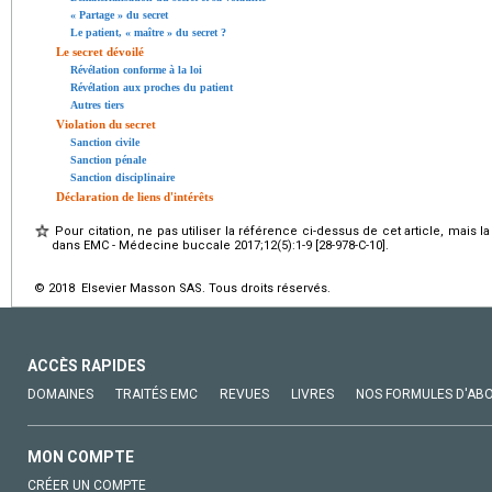
« Partage » du secret
Le patient, « maître » du secret ?
Le secret dévoilé
Révélation conforme à la loi
Révélation aux proches du patient
Autres tiers
Violation du secret
Sanction civile
Sanction pénale
Sanction disciplinaire
Déclaration de liens d'intérêts
Pour citation, ne pas utiliser la référence ci-dessus de cet article, mais l
dans EMC - Médecine buccale 2017;12(5):1-9 [28-978-C-10].
© 2018 Elsevier Masson SAS. Tous droits réservés.
ACCÈS RAPIDES
DOMAINES
TRAITÉS EMC
REVUES
LIVRES
NOS FORMULES D'AB
MON COMPTE
CRÉER UN COMPTE