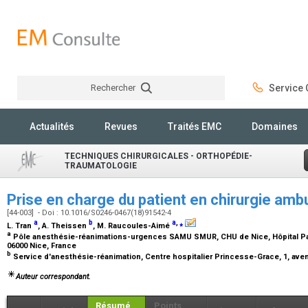
Rechercher
Service C
Rechercher
Actualités
Revues
Traités EMC
Domaines
TECHNIQUES CHIRURGICALES - ORTHOPÉDIE-
TRAUMATOLOGIE
Prise en charge du patient en chirurgie amb
[44-003] - Doi : 10.1016/S0246-0467(18)91542-4
a
b
a
,
⁎
L. Tran
, A. Theissen
, M. Raucoules-Aimé
a
Pôle anesthésie-réanimations-urgences SAMU SMUR, CHU de Nice, Hôpital Past
06000 Nice, France
b
Service d'anesthésie-réanimation, Centre hospitalier Princesse-Grace, 1, av
Auteur correspondant.
Résumé
Points