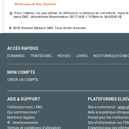
Déclaration de liens d'intérêts
Pour citation, ne pas utiliser la référence ci-dessus de cet article, mais l
dans EMC - Anesthésie-Réanimation 2017;14(4):1-19 [Article 36-635-A-10].
© 2018 Elsevier Masson SAS. Tous droits réservés.
ACCÈS RAPIDES
DOMAINES
TRAITÉS EMC
REVUES
LIVRES
NOS FORMULES D'AB
MON COMPTE
CRÉER UN COMPTE
AIDE & SUPPORT
PLATEFORMES ELSE
Contactez-nous / FAQ
Site e-commerce :
www.el
Qui sommes-nous ?
Aide à la pratique clinique
Mentions légales
Portail pour les institution
© - Avertissements
Site d'information sur l'E
Termes et conditions d'utilisation
E-learning pour les infirmi