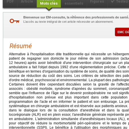
PDF
Article
Figures
Testez
Mots clés
essentiels
Bienvenue sur EM-consulte, la référence des professionnels de santé.
L’accès au texte intégral de cet article nécessite un abonnement.
EMC D
Résumé
Alternative à l'hospitalisation dite traditionnelle qui nécessite un héberge
patient de regagner son domicile le jour même de son admission (actuel
12 heures) après avoir bénéficié d'une intervention chirurgicale sur un pl
ambulatoire a fait l'objet depuis 1992 d'une réglementation précise. Cette
bénéfique en termes d'organisation du système de soins, de qualité des soins, 
source de réduction du coût des soins. Les critères de sélection des pati
d'ordre médical, psychosocial et environnemental. La plupart des pathologies
Certaines doivent être cependant discutées selon la gravité de l'affect
associés : obésité morbide, syndrome d'apnées du sommeil, coronaropathie 
semble que l'influence de l'âge sur le devenir postopératoire ne soit signif
d'hospitalisation non prévue est plus important dans cette population
programmation de l'acte et en informer le patient et son entourage. La p
systématique en chirurgie ambulatoire et est réservée aux patients anxieux
dans le dialogue lors de la consultation d'anesthésie et dans la quali
locorégionale (ALR) est en plein essor, l'anesthésie générale représente 
en ambulatoire. L'administration simultanée d'anesthésiques locaux (AL), en
pour objectif de réduire la morbimortalité péri-opératoire et le temps de
interventionnelle (SSPI). Le bénéfice à l'utilisation des morphiniques au