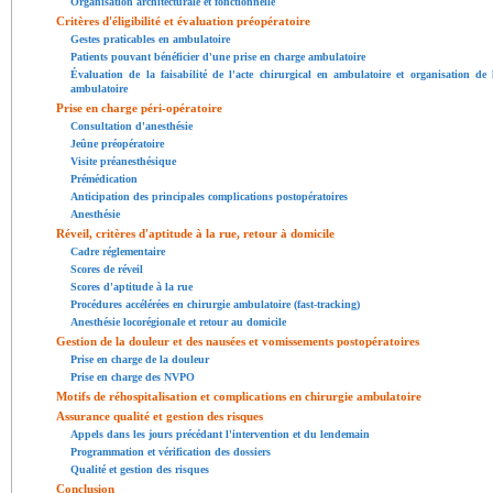
Organisation architecturale et fonctionnelle
Critères d'éligibilité et évaluation préopératoire
Gestes praticables en ambulatoire
Patients pouvant bénéficier d'une prise en charge ambulatoire
Évaluation de la faisabilité de l'acte chirurgical en ambulatoire et organisation de l
ambulatoire
Prise en charge péri-opératoire
Consultation d'anesthésie
Jeûne préopératoire
Visite préanesthésique
Prémédication
Anticipation des principales complications postopératoires
Anesthésie
Réveil, critères d'aptitude à la rue, retour à domicile
Cadre réglementaire
Scores de réveil
Scores d'aptitude à la rue
Procédures accélérées en chirurgie ambulatoire (fast-tracking)
Anesthésie locorégionale et retour au domicile
Gestion de la douleur et des nausées et vomissements postopératoires
Prise en charge de la douleur
Prise en charge des NVPO
Motifs de réhospitalisation et complications en chirurgie ambulatoire
Assurance qualité et gestion des risques
Appels dans les jours précédant l'intervention et du lendemain
Programmation et vérification des dossiers
Qualité et gestion des risques
Conclusion