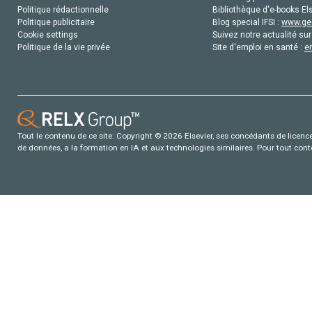
Politique rédactionnelle
Bibliothèque d'e-books Els
Politique publicitaire
Blog special IFSI :
www.gen
Cookie settings
Suivez notre actualité sur
Politique de la vie privée
Site d'emploi en santé :
e
Tout le contenu de ce site: Copyright © 2026 Elsevier, ses concédants de licence e
de données, a la formation en IA et aux technologies similaires. Pour tout con