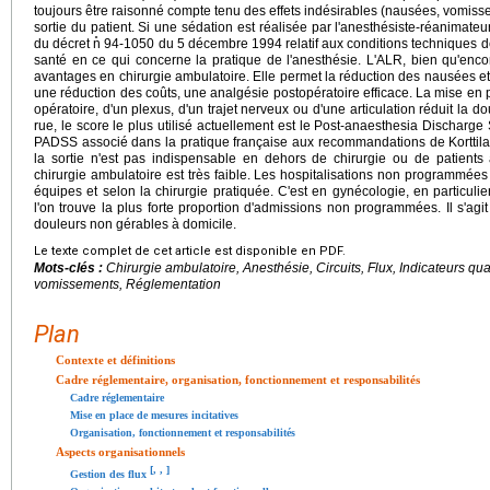
toujours être raisonné compte tenu des effets indésirables (nausées, vomis
sortie du patient. Si une sédation est réalisée par l'anesthésiste-réanimateur
du décret n̊ 94-1050 du 5 décembre 1994 relatif aux conditions techniques 
santé en ce qui concerne la pratique de l'anesthésie. L'ALR, bien qu'enc
avantages en chirurgie ambulatoire. Elle permet la réduction des nausées 
une réduction des coûts, une analgésie postopératoire efficace. La mise en p
opératoire, d'un plexus, d'un trajet nerveux ou d'une articulation réduit la do
rue, le score le plus utilisé actuellement est le Post-anaesthesia Dischar
PADSS associé dans la pratique française aux recommandations de Korttila. 
la sortie n'est pas indispensable en dehors de chirurgie ou de patients
chirurgie ambulatoire est très faible. Les hospitalisations non programmées 
équipes et selon la chirurgie pratiquée. C'est en gynécologie, en particuli
l'on trouve la plus forte proportion d'admissions non programmées. Il s'ag
douleurs non gérables à domicile.
Le texte complet de cet article est disponible en PDF.
Mots-clés :
Chirurgie ambulatoire, Anesthésie, Circuits, Flux, Indicateurs qu
vomissements, Réglementation
Plan
Contexte et définitions
Cadre réglementaire, organisation, fonctionnement et responsabilités
Cadre réglementaire
Mise en place de mesures incitatives
Organisation, fonctionnement et responsabilités
Aspects organisationnels
[
,
,
]
Gestion des flux