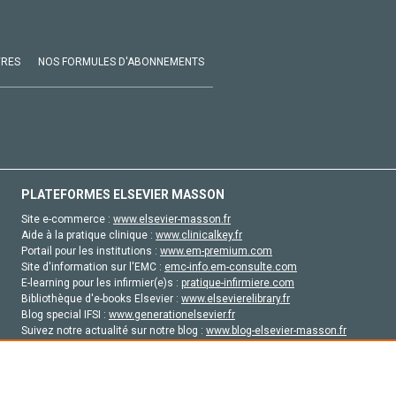
VRES
NOS FORMULES D'ABONNEMENTS
PLATEFORMES ELSEVIER MASSON
Site e-commerce :
www.elsevier-masson.fr
Aide à la pratique clinique :
www.clinicalkey.fr
Portail pour les institutions :
www.em-premium.com
Site d'information sur l'EMC :
emc-info.em-consulte.com
E-learning pour les infirmier(e)s :
pratique-infirmiere.com
Bibliothèque d'e-books Elsevier :
www.elsevierelibrary.fr
Blog special IFSI :
www.generationelsevier.fr
Suivez notre actualité sur notre blog :
www.blog-elsevier-masson.fr
Site d'emploi en santé :
emploisante.com