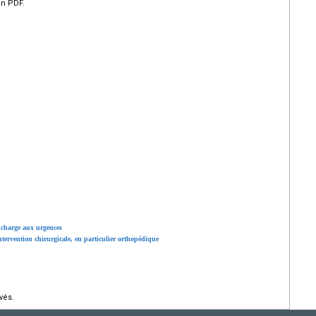
en PDF.
n charge aux urgences
tervention chirurgicale, en particulier orthopédique
vés.