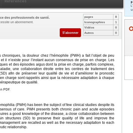
Références
p
L
u
pages
8
ce des professionnels de santé.
nécessite un abonnement.
Iconographies
1
Vidéos
0
S'abonner
Autres
0
es chroniques, la douleur chez l’hémophile (PWH) a fait l’objet de peu
 et il n’existe pour l’instant aucun consensus de prise en charge. Les
ques et des épisodes aigus dont la prise en charge, parfois complexe,
adie, une collaboration étroite entre les centres de traitement des
SD) afin de préserver leur qualité de vie et d’améliorer le pronostic
 en charge sont rappelés ainsi que la nécessaire adaptation à chaque
thérapeutique de qualité.
en PDF.
hemophilia (PWH) has been the subject of few clinical studies despite its
onsensus of care. PWH presents both chronic pain and acute episodes
res a good knowledge of the disease, a close collaboration between
n structures (SD) to preserve their quality of life and improve the
 management are recalled as well as the necessary adaptation to each
utic relationship.