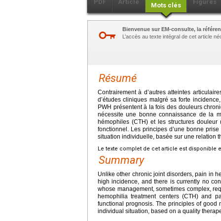
PDF
Article
Figures
Mots clés
Bienvenue sur EM-consulte, la référen
L’accès au texte intégral de cet article 
Résumé
Contrairement à d’autres atteintes articulair
d’études cliniques malgré sa forte incidence,
PWH présentent à la fois des douleurs chroni
nécessite une bonne connaissance de la mal
hémophiles (CTH) et les structures douleur (
fonctionnel. Les principes d’une bonne prise
situation individuelle, basée sur une relation 
Le texte complet de cet article est disponible 
Summary
Unlike other chronic joint disorders, pain in 
high incidence, and there is currently no c
whose management, sometimes complex, requi
hemophilia treatment centers (CTH) and pai
functional prognosis. The principles of good
individual situation, based on a quality therape