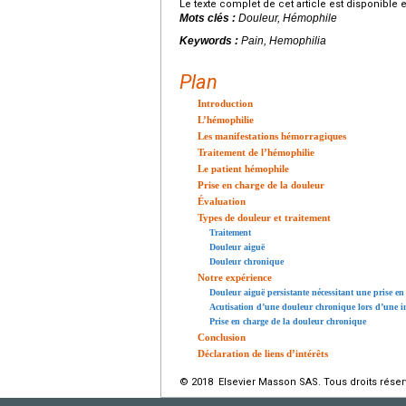
Le texte complet de cet article est disponible 
Mots clés :
Douleur, Hémophile
Keywords :
Pain, Hemophilia
Plan
Introduction
L’hémophilie
Les manifestations hémorragiques
Traitement de l’hémophilie
Le patient hémophile
Prise en charge de la douleur
Évaluation
Types de douleur et traitement
Traitement
Douleur aiguë
Douleur chronique
Notre expérience
Douleur aiguë persistante nécessitant une prise e
Acutisation d’une douleur chronique lors d’une in
Prise en charge de la douleur chronique
Conclusion
Déclaration de liens d’intérêts
© 2018 Elsevier Masson SAS. Tous droits réser