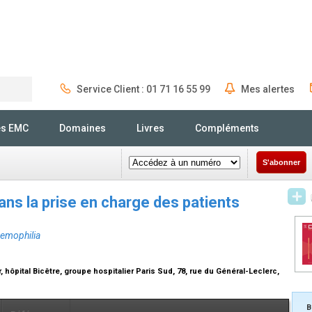
Service Client : 01 71 16 55 99
Mes alertes
Rechercher
és EMC
Domaines
Livres
Compléments
S'abonner
ans la prise en charge des patients
 hemophilia
, hôpital Bicêtre, groupe hospitalier Paris Sud, 78, rue du Général-Leclerc,
B