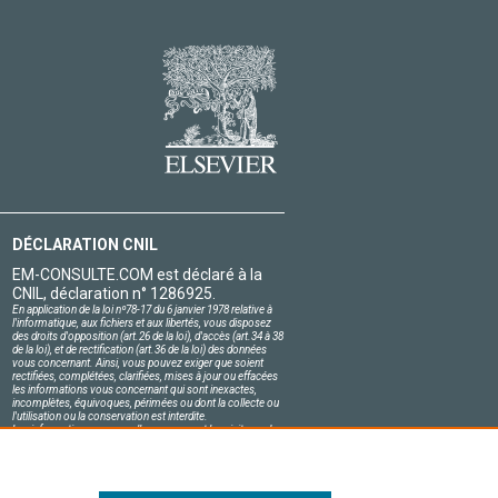
DÉCLARATION CNIL
EM-CONSULTE.COM est déclaré à la
CNIL, déclaration n° 1286925.
En application de la loi nº78-17 du 6 janvier 1978 relative à
l'informatique, aux fichiers et aux libertés, vous disposez
des droits d'opposition (art.26 de la loi), d'accès (art.34 à 38
de la loi), et de rectification (art.36 de la loi) des données
vous concernant. Ainsi, vous pouvez exiger que soient
rectifiées, complétées, clarifiées, mises à jour ou effacées
les informations vous concernant qui sont inexactes,
incomplètes, équivoques, périmées ou dont la collecte ou
l'utilisation ou la conservation est interdite.
Les informations personnelles concernant les visiteurs de
notre site, y compris leur identité, sont confidentielles.
Le responsable du site s'engage sur l'honneur à respecter
les conditions légales de confidentialité applicables en
France et à ne pas divulguer ces informations à des tiers.