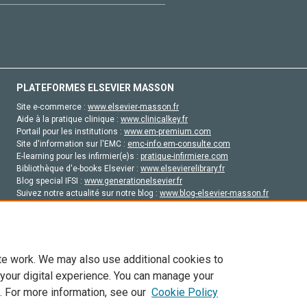
PLATEFORMES ELSEVIER MASSON
Site e-commerce :
www.elsevier-masson.fr
Aide à la pratique clinique :
www.clinicalkey.fr
Portail pour les institutions :
www.em-premium.com
Site d'information sur l'EMC :
emc-info.em-consulte.com
E-learning pour les infirmier(e)s :
pratique-infirmiere.com
Bibliothèque d'e-books Elsevier :
www.elsevierelibrary.fr
Blog special IFSI :
www.generationelsevier.fr
Suivez notre actualité sur notre blog :
www.blog-elsevier-masson.fr
Site d'emploi en santé :
emploisante.com
te work. We may also use additional cookies to
 your digital experience. You can manage your
. For more information, see our
Cookie Policy
vier, ses concédants de licence et ses contributeurs. Tout les droits sont réservés, y 
ogies similaires. Pour tout contenu en libre accès, les conditions de licence Creati