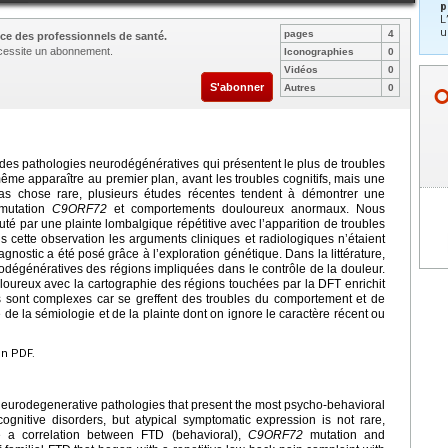
p
L
u
pages
4
ce des professionnels de santé.
nécessite un abonnement.
Iconographies
0
Vidéos
0
S'abonner
Autres
0
 des pathologies neurodégénératives qui présentent le plus de troubles
e apparaître au premier plan, avant les troubles cognitifs, mais une
as chose rare, plusieurs études récentes tendent à démontrer une
 mutation
C9ORF72
et comportements douloureux anormaux. Nous
té par une plainte lombalgique répétitive avec l’apparition de troubles
 cette observation les arguments cliniques et radiologiques n’étaient
nostic a été posé grâce à l’exploration génétique. Dans la littérature,
odégénératives des régions impliquées dans le contrôle de la douleur.
oureux avec la cartographie des régions touchées par la DFT enrichit
s sont complexes car se greffent des troubles du comportement et de
 de la sémiologie et de la plainte dont on ignore le caractère récent ou
en PDF.
neurodegenerative pathologies that present the most psycho-behavioral
gnitive disorders, but atypical symptomatic expression is not rare,
e a correlation between FTD (behavioral),
C9ORF72
mutation and