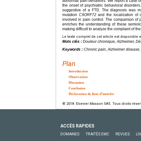
abnormal pain behaviors. We report a case of 
the onset of psychiatric behavioral disorders
suggestive of a FTD. The diagnosis was ma
mutation
C9ORF72
and the localization of 
involved in pain control. The comparison of 
enriches the understanding of these semiol
making difficult to analyze the complaint of the
Le texte complet de cet article est disponible 
Mots clés :
Douleur chronique, Alzheimer, D
Keywords :
Chronic pain, Alzheimer disease
Plan
Introduction
Observation
Discussion
Conclusion
Déclaration de liens d’intérêts
© 2018 Elsevier Masson SAS. Tous droits réser
ACCÈS RAPIDES
DOMAINES
TRAITÉS EMC
REVUES
LI