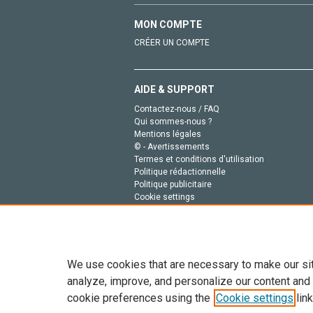
MON COMPTE
CRÉER UN COMPTE
AIDE & SUPPORT
Contactez-nous / FAQ
Qui sommes-nous ?
Mentions légales
© - Avertissements
Termes et conditions d'utilisation
Politique rédactionnelle
Politique publicitaire
Cookie settings
Politique de la vie privée
We use cookies that are necessary to make our si
analyze, improve, and personalize our content and
cookie preferences using the
Cookie settings
link
Tout le contenu de ce site: Copyright © 2026 Else
de données, a la formation en IA et aux technol