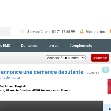
Service Client : 01 71 16 55 99
Mes alertes
Rechercher
és EMC
Domaines
Livres
Compléments
S'abonner
ue annonce une démence débutante
- 09/05/18
of a dementia
Gal, Ahmed Farghali
nne, 28, rue de Charlieu, 42328 Roanne cedex, France
ces
B