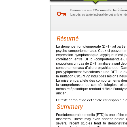
Bienvenue sur EM-consulte, la référen
L’accès au texte intégral de cet article 
Résumé
La démence frontotemporale (DFT) fait partie
psycho-comportementaux. Ceux-ci peuvent mêm
expression symptomatique atypique n’est p
corrélation entre DFTc (comportementale),
rapportons un cas de DFT familiale ayant débu
comportementaux d’allure psychiatrique. Dans
pas typiquement évocateurs d’une DFT. Le diag
la mutation
C9ORF72
induit des lésions neur
La mise en parallèle des comportements doul
la compréhension de ces sémiologies ; elle
mémoire épisodique rendant difficile l’analyse
ancien.
Le texte complet de cet article est disponible 
Summary
Frontotemporal dementia (FTD) is one of the 
disorders. These may even appear before co
several recent studies tend to demonstrat