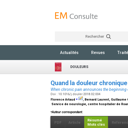
Rechercher
Actualités
Revues
Trait
DOULEURS
Quand la douleur chroniq
When chronic pain announces the beginning 
Doi : 10.1016/j.douler.2018.02.004
⁎
Florence Artaud
, Bernard Laurent, Guillaume 
Service de neurologie, centre hospitalier de Roa
⁎
Auteur correspondant.
Résumé
PDF
Article
Référen
Mots clés