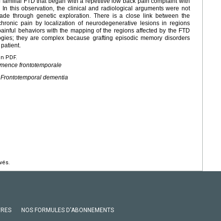
familial FTD that began with a repetitive low back pain complaint with
. In this observation, the clinical and radiological arguments were not
de through genetic exploration. There is a close link between the
chronic pain by localization of neurodegenerative lesions in regions
painful behaviors with the mapping of the regions affected by the FTD
ogies; they are complex because grafting episodic memory disorders
 patient.
en PDF.
émence frontotemporale
, Frontotemporal dementia
vés.
VRES
NOS FORMULES D'ABONNEMENTS