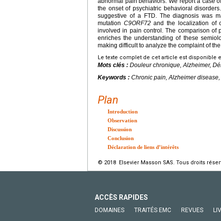
abnormal pain behaviors. We report a case of 
the onset of psychiatric behavioral disorders
suggestive of a FTD. The diagnosis was ma
mutation
C9ORF72
and the localization of 
involved in pain control. The comparison of 
enriches the understanding of these semiol
making difficult to analyze the complaint of the
Le texte complet de cet article est disponible 
Mots clés :
Douleur chronique, Alzheimer, D
Keywords :
Chronic pain, Alzheimer disease
Plan
Introduction
Observation
Discussion
Conclusion
Déclaration de liens d’intérêts
© 2018 Elsevier Masson SAS. Tous droits réser
ACCÈS RAPIDES
DOMAINES
TRAITÉS EMC
REVUES
LI