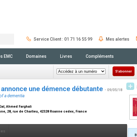
Service Client : 01 71 16 55 99
Mes alertes
Rechercher
és EMC
Domaines
Livres
Compléments
S'abonner
ue annonce une démence débutante
- 09/05/18
of a dementia
Gal, Ahmed Farghali
nne, 28, rue de Charlieu, 42328 Roanne cedex, France
ces
B