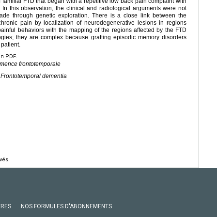
familial FTD that began with a repetitive low back pain complaint with
. In this observation, the clinical and radiological arguments were not
de through genetic exploration. There is a close link between the
chronic pain by localization of neurodegenerative lesions in regions
painful behaviors with the mapping of the regions affected by the FTD
ogies; they are complex because grafting episodic memory disorders
 patient.
en PDF.
émence frontotemporale
, Frontotemporal dementia
vés.
VRES
NOS FORMULES D'ABONNEMENTS