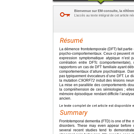
Bienvenue sur EM-consulte, la référen
L’accès au texte intégral de cet article 
Résumé
La démence frontotemporale (DFT) fait partie
psycho-comportementaux. Ceux-ci peuvent mêm
expression symptomatique atypique n’est p
corrélation entre DFTc (comportementale),
rapportons un cas de DFT familiale ayant débu
comportementaux d’allure psychiatrique. Dans
pas typiquement évocateurs d’une DFT. Le diag
la mutation
C9ORF72
induit des lésions neur
La mise en parallèle des comportements doul
la compréhension de ces sémiologies ; elle
mémoire épisodique rendant difficile l’analyse
ancien.
Le texte complet de cet article est disponible 
Summary
Frontotemporal dementia (FTD) is one of the 
disorders. These may even appear before co
several recent studies tend to demonstrat