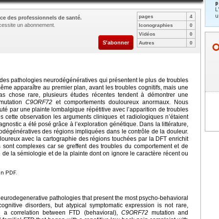
p
L
u
pages
4
ce des professionnels de santé.
nécessite un abonnement.
Iconographies
0
Vidéos
0
S'abonner
Autres
0
 des pathologies neurodégénératives qui présentent le plus de troubles
e apparaître au premier plan, avant les troubles cognitifs, mais une
as chose rare, plusieurs études récentes tendent à démontrer une
 mutation
C9ORF72
et comportements douloureux anormaux. Nous
té par une plainte lombalgique répétitive avec l’apparition de troubles
 cette observation les arguments cliniques et radiologiques n’étaient
nostic a été posé grâce à l’exploration génétique. Dans la littérature,
odégénératives des régions impliquées dans le contrôle de la douleur.
oureux avec la cartographie des régions touchées par la DFT enrichit
s sont complexes car se greffent des troubles du comportement et de
 de la sémiologie et de la plainte dont on ignore le caractère récent ou
en PDF.
neurodegenerative pathologies that present the most psycho-behavioral
gnitive disorders, but atypical symptomatic expression is not rare,
e a correlation between FTD (behavioral),
C9ORF72
mutation and