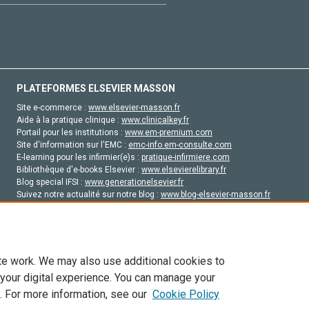
PLATEFORMES ELSEVIER MASSON
Site e-commerce :
www.elsevier-masson.fr
Aide à la pratique clinique :
www.clinicalkey.fr
Portail pour les institutions :
www.em-premium.com
Site d'information sur l'EMC :
emc-info.em-consulte.com
E-learning pour les infirmier(e)s :
pratique-infirmiere.com
Bibliothèque d'e-books Elsevier :
www.elsevierelibrary.fr
Blog special IFSI :
www.generationelsevier.fr
Suivez notre actualité sur notre blog :
www.blog-elsevier-masson.fr
Site d'emploi en santé :
emploisante.com
te work. We may also use additional cookies to
 your digital experience. You can manage your
. For more information, see our
Cookie Policy
vier, ses concédants de licence et ses contributeurs. Tout les droits sont réservés, y 
ogies similaires. Pour tout contenu en libre accès, les conditions de licence Creati