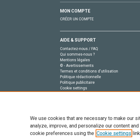
MON COMPTE
CRÉER UN COMPTE
AIDE & SUPPORT
Contactez-nous / FAQ
Qui sommes-nous ?
Mentions légales
© - Avertissements
Termes et conditions d'utilisation
Politique rédactionnelle
Politique publicitaire
Cookie settings
Politique de la vie privée
We use cookies that are necessary to make our si
analyze, improve, and personalize our content and
cookie preferences using the
Cookie settings
link
Tout le contenu de ce site: Copyright © 2026 Else
de données, a la formation en IA et aux technol