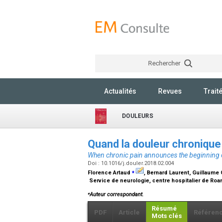
Rechercher
Actualités
Revues
Trait
DOULEURS
Quand la douleur chroniq
When chronic pain announces the beginning 
Doi : 10.1016/j.douler.2018.02.004
⁎
Florence Artaud
, Bernard Laurent, Guillaume 
Service de neurologie, centre hospitalier de Roa
⁎
Auteur correspondant.
Résumé
PDF
Article
Référen
Mots clés