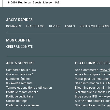
© 2018 Publié par Elsevier Masson SAS.
ACCÈS RAPIDES
DOMAINES
TRAITÉS EMC
REVUES
LIVRES
NOS FORMULES D'AB
MON COMPTE
CRÉER UN COMPTE
AIDE & SUPPORT
PLATEFORMES ELSE
Contactez-nous / FAQ
Site e-commerce :
www.el
Qui sommes-nous ?
Aide à la pratique clinique
Mentions légales
Portail pour les institution
© - Avertissements
Site d'information sur l'E
Termes et conditions d'utilisation
E-learning pour les infirmi
Politique rédactionnelle
Bibliothèque d'e-books Els
Politique publicitaire
Blog special IFSI :
www.gen
Cookie settings
Suivez notre actualité sur
Politique de la vie privée
Site d'emploi en santé :
e