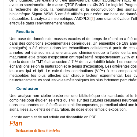
centrifugation. Les extraits ont été analysés par chromatographie HILIC e
avec un spectromètre de masse QTOF Bruker maXis 3G. Le logiciel Progenes
la recherche de pics, la normalisation et la déconvolution des sign
bibliothèque Sigma MSMLS ont été utilisés pour créer une base de donnée
métabolites. L’analyse chimiométrique AMOPLS [
2
] permettant d’évaluer l’e
effectuée dans l’environnement Matlab.
Résultats
Une base de données de masses exactes et de temps de rétention a été con
dans des conditions expérimentales génériques. Un ensemble de 189 annota
ambiguës) a été obtenu dans les échantillons cellulaires à partir de ces
annotés ont été soumis à une analyse chimiométrique à l’aide de la m
maturation et le temps d’exposition ont représenté respectivement 22 % e
que la dose de TMT était associée à 7 % de la variabilité totale. Les scores
échantillons selon la maturation et le temps d’exposition. Les différentes d
2
les axes tp4 et tp9. Le calcul des contributions (VIP
) à ces composant
métabolites les plus affectés par chaque facteur expérimental. Les c
neurotransmetteurs sont les voies métaboliques les plus fortement perturbées
Conclusion
Une analyse non ciblée basée sur une bibliothèque de standards et le
combinés pour étudier les effets du TMT sur des cultures cellulaires neuronale
dans les données ont été efficacement décomposées, permettant ainsi une int
signal liées aux effets de maturation, de dose et de temps d’exposition.
Le texte complet de cet article est disponible en PDF.
Plan
Déclaration de liens d’intérêts