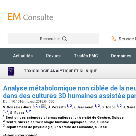
Rechercher
Service C
Rechercher
Actualités
Revues
Traités EMC
Domaines
TOXICOLOGIE ANALYTIQUE ET CLINIQUE
Analyse métabolomique non ciblée de la neu
dans des cultures 3D humaines assistée par
Doi : 10.1016/j.toxac.2018.04.030
1
,
2
,
⁎
1
,
2
1
,
2
1
,
2
V. González-Ruiz
, J. Pezzatti
, F. Jeanneret
, D. Tonoli
, J. San
1
,
2
1
,
2
, S. Rudaz
1
Section des sciences pharmaceutiques, université de Genève, Suisse
2
Centre Suisse de toxicologie humaine appliquée, Bâle, Suisse
3
Département de physiologie, université de Lausanne, Suisse
⁎
Auteur correspondant.