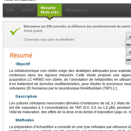
Résumé
PDF
Article
Références
Mots clés
Bienvenue sur EM-consulte, la référence des professionnels de santé.
Article gratuit.
c
Connectez-vous pour en bénéficier!
vo
Résumé
co
Objectif
La métabolomique non ciblée exige des stratégies adéquates pour exploite
contenues dans les signaux mesurés. Cette étude propose une appro
acquisition LC-HRMS non ciblée, de l’annotation de métabolites en utilis
d’un traitement de données multifactorielles, pour étudier le processus neu
cellulaires 3D humaines par le neurotoxique triméthylétain (TMT) [
1
].
Description
Les cultures cellulaires neuronales dérivées d’embryons de rat, à 2 états de 
ont été exposées à 3 concentrations de TMT (0,0, 0,5 ou 1,0
μM), pendant
l’état de maturation, des effets de la dose et du temps d’exposition (aigu vs. 
Méthodes
La préparation d’échantillon a consisté en une lyse cellulaire par ultrasons 