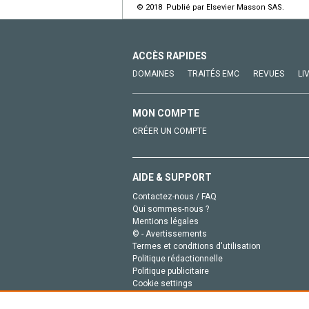
© 2018 Publié par Elsevier Masson SAS.
ACCÈS RAPIDES
DOMAINES
TRAITÉS EMC
REVUES
LI
MON COMPTE
CRÉER UN COMPTE
AIDE & SUPPORT
Contactez-nous / FAQ
Qui sommes-nous ?
Mentions légales
© - Avertissements
Termes et conditions d'utilisation
Politique rédactionnelle
Politique publicitaire
Cookie settings
Politique de la vie privée