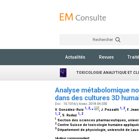
Rechercher
Actualités
Revues
Trait
TOXICOLOGIE ANALYTIQUE ET CL
Analyse métabolomique non 
dans des cultures 3D humai
Doi : 10.1016/j.toxac.2018.04.030
1
,
2
,
⁎
1
,
2
V. González-Ruiz
, J. Pezzatti
, F. Jea
1
,
2
1
,
2
, S. Rudaz
1
Section des sciences pharmaceutiques, univer
2
Centre Suisse de toxicologie humaine appliqué
3
Département de physiologie, université de Lau
⁎
Auteur correspondant.