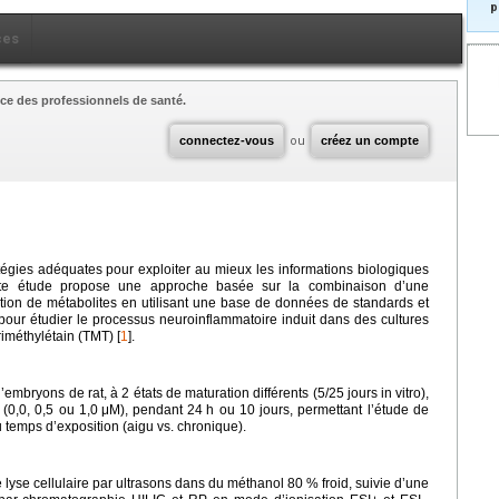
p
ces
ce des professionnels de santé.
connectez-vous
ou
créez un compte
égies adéquates pour exploiter au mieux les informations biologiques
tte étude propose une approche basée sur la combinaison d’une
tion de métabolites en utilisant une base de données de standards et
 pour étudier le processus neuroinflammatoire induit dans des cultures
iméthylétain (TMT) [
1
].
’embryons de rat, à 2 états de maturation différents (5/25
jours in vitro),
(0,0, 0,5 ou 1,0
μM), pendant 24
h ou 10 jours, permettant l’étude de
du temps d’exposition (aigu vs. chronique).
 lyse cellulaire par ultrasons dans du méthanol 80 % froid, suivie d’une