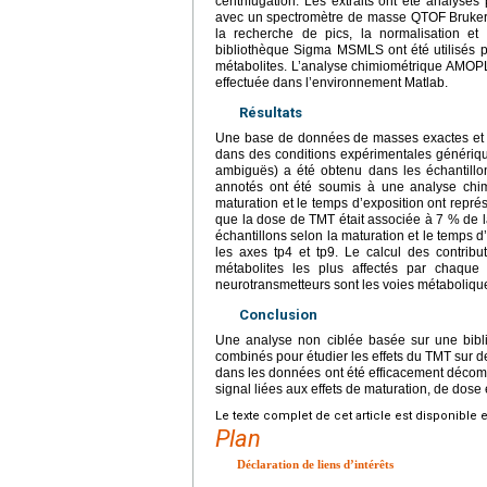
centrifugation. Les extraits ont été analysé
avec un spectromètre de masse QTOF Bruker m
la recherche de pics, la normalisation e
bibliothèque Sigma MSMLS ont été utilisés 
métabolites. L’analyse chimiométrique AMOP
effectuée dans l’environnement Matlab.
Résultats
Une base de données de masses exactes et de
dans des conditions expérimentales génériqu
ambiguës) a été obtenu dans les échantillon
annotés ont été soumis à une analyse chim
maturation et le temps d’exposition ont rep
que la dose de TMT était associée à 7 % de la 
échantillons selon la maturation et le temps 
les axes tp4 et tp9. Le calcul des contribu
métabolites les plus affectés par chaque
neurotransmetteurs sont les voies métaboliques
Conclusion
Une analyse non ciblée basée sur une bibl
combinés pour étudier les effets du TMT sur de
dans les données ont été efficacement décompo
signal liées aux effets de maturation, de dose
Le texte complet de cet article est disponible 
Plan
Déclaration de liens d’intérêts