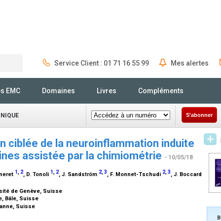
Service Client : 01 71 16 55 99
Mes alertes
Rechercher
és EMC
Domaines
Livres
Compléments
INIQUE
S'abonner
ciblée de la neuroinflammation induite
nes assistée par la chimiométrie
- 10/05/18
1
,
2
1
,
2
2
,
3
2
,
3
nneret
, D. Tonoli
, J. Sandström
, F. Monnet-Tschudi
, J. Boccard
sité de Genève, Suisse
e, Bâle, Suisse
sanne, Suisse
B