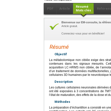
Résumé
PDF
Article
Référen
Mots clés
Bienvenue sur EM-consulte, la référen
Article gratuit.
Connectez-vous pour en bénéficier!
Résumé
Objectif
La métabolomique non ciblée exige des strat
contenues dans les signaux mesurés. Ce
acquisition LC-HRMS non ciblée, de l’annota
d’un traitement de données multifactorielles,
cellulaires 3D humaines par le neurotoxique tr
Description
Les cultures cellulaires neuronales dérivées d
ont été exposées à 3 concentrations de TMT 
l’état de maturation, des effets de la dose et 
Méthodes
La préparation d’échantillon a consisté en une