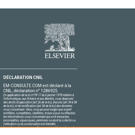
DÉCLARATION CNIL
EM-CONSULTE.COM est déclaré à la
CNIL, déclaration n° 1286925.
En application de la loi nº78-17 du 6 janvier 1978 relative à
l'informatique, aux fichiers et aux libertés, vous disposez
des droits d'opposition (art.26 de la loi), d'accès (art.34 à 38
de la loi), et de rectification (art.36 de la loi) des données
vous concernant. Ainsi, vous pouvez exiger que soient
rectifiées, complétées, clarifiées, mises à jour ou effacées
les informations vous concernant qui sont inexactes,
incomplètes, équivoques, périmées ou dont la collecte ou
l'utilisation ou la conservation est interdite.
Les informations personnelles concernant les visiteurs de
notre site, y compris leur identité, sont confidentielles.
Le responsable du site s'engage sur l'honneur à respecter