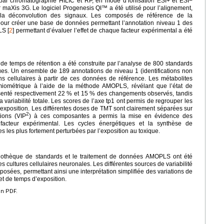
s par chromatographie HILIC et RP, en mode d’ionisation ESI+ et ESI−
aXis 3G. Le logiciel Progenesis QI™ a été utilisé pour l’alignement,
t la déconvolution des signaux. Les composés de référence de la
pour créer une base de données permettant l’annotation niveau 1 des
LS [
2
] permettant d’évaluer l’effet de chaque facteur expérimental a été
 temps de rétention a été construite par l’analyse de 800 standards
es. Un ensemble de 189 annotations de niveau 1 (identifications non
s cellulaires à partir de ces données de référence. Les métabolites
iométrique à l’aide de la méthode AMOPLS, révélant que l’état de
résenté respectivement 22 % et 15 % des changements observés, tandis
variabilité totale. Les scores de l’axe tp1 ont permis de regrouper les
d’exposition. Les différentes doses de TMT sont clairement séparées sur
2
tions (VIP
) à ces composantes a permis la mise en évidence des
 facteur expérimental. Les cycles énergétiques et la synthèse de
 les plus fortement perturbées par l’exposition au toxique.
iothèque de standards et le traitement de données AMOPLS ont été
s cultures cellulaires neuronales. Les différentes sources de variabilité
sées, permettant ainsi une interprétation simplifiée des variations de
 et de temps d’exposition.
en PDF.