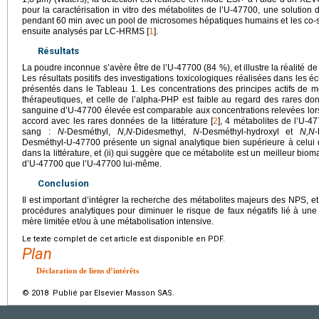
pour la caractérisation in vitro des métabolites de l’U-47700, une solution d
pendant 60
min avec un pool de microsomes hépatiques humains et les co-s
ensuite analysés par LC-HRMS [
1
].
Résultats
La poudre inconnue s’avère être de l’U-47700 (84 %), et illustre la réalité
Les résultats positifs des investigations toxicologiques réalisées dans les 
présentés dans le Tableau 1. Les concentrations des principes actifs de 
thérapeutiques, et celle de l’alpha-PHP est faible au regard des rares don
sanguine d’U-47700 élevée est comparable aux concentrations relevées lors
accord avec les rares données de la littérature [
2
], 4 métabolites de l’U-47
sang :
N
-Desméthyl,
N,N
-Didesmethyl,
N
-Desméthyl-hydroxyl et
N,N
Desméthyl-U-47700 présente un signal analytique bien supérieure à celui de
dans la littérature, et (ii) qui suggère que ce métabolite est un meilleur bioma
d’U-47700 que l’U-47700 lui-même.
Conclusion
Il est important d’intégrer la recherche des métabolites majeurs des NPS, e
procédures analytiques pour diminuer le risque de faux négatifs lié à une 
mère limitée et/ou à une métabolisation intensive.
Le texte complet de cet article est disponible en PDF.
Plan
Déclaration de liens d’intérêts
© 2018 Publié par Elsevier Masson SAS.