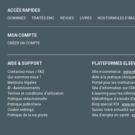
ACCÈS RAPIDES
DOMAINES
TRAITÉS EMC
REVUES
LIVRES
NOS FORMULES D'AB
MON COMPTE
CRÉER UN COMPTE
AIDE & SUPPORT
PLATEFORMES ELSE
Contactez-nous / FAQ
Site e-commerce :
www.el
Qui sommes-nous ?
Aide à la pratique clinique
Mentions légales
Portail pour les institution
© - Avertissements
Site d'information sur l'E
Termes et conditions d'utilisation
E-learning pour les infirmi
Politique rédactionnelle
Bibliothèque d'e-books Els
Politique publicitaire
Blog special IFSI :
www.gen
Cookie settings
Suivez notre actualité sur
Politique de la vie privée
Site d'emploi en santé :
e