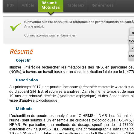
Résumé
PDF
Article
Tableaux
Références
Mots clés
Bienvenue sur EM-consulte, la référence des professionnels de santé.
Article gratuit.
c
Connectez-vous pour en bénéficier!
vo
Résumé
co
Objectif
Illustrer l’intérêt de rechercher les métabolites des NPS, en particulier
(NOSs), à travers un travail basé sur un cas d’intoxication fatale par le U-477
Description
Au printemps 2017, une poudre inconnue (présentée comme le « crack » des
du dispositif SINTES, et soumise à analyse. Dans le même temps et de m
19 ans est retrouvé décédé (syndrome asphyxique) et des échantillons b
visée d’analyse toxicologique.
Méthode
L’échantillon de poudre est analysé par LC-HRMS et NMR. Les échantillons 
l’urine) sont soumis à un ensemble de criblages toxicologiques : GC-
HRMS. En particulier, une méthode de dosage spécifique de l’U-4770
extraction on-line (OASIS HLB, Waters), une chromatographie dans une
1,8
μm) (Waters), la détection est réalisée en mode ESI+ à l’aide d’un XE