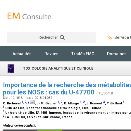
Rechercher
Service C
Rechercher
Actualités
Revues
Traités EMC
Domaines
TOXICOLOGIE ANALYTIQUE ET CLINIQUE
Importance de la recherche des métabolites
pour les NOSs : cas du U-47700
- 10/05/18
Doi : 10.1016/j.toxac.2018.04.032
1
,
2
,
⁎
1
,
2
1
,
2
3
3
C. Richeval
, J.-M. Gaulier
, D. Allorge
, L. Romeuf
, Y. Gaillard
1
CHU de Lille, unité fonctionnelle de toxicologie, Lille, France
2
Université de Lille, EA 4483, Impecs, Impact de l’environnement chimique sur L
3
LAT LUMTOX, La Voulte-sur-Rhône, France
⁎
Auteur correspondant.