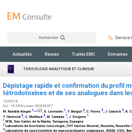
Rechercher
Service C
Rechercher
Actualités
Revues
Traités EMC
Domaines
TOXICOLOGIE ANALYTIQUE ET CLINIQUE
Dépistage rapide et confirmation du profil m
tétrodotoxines et de ses analogues dans les
10/05/18
Doi : 10.1016/j.toxac.2018.04.077
1
,
⁎
1
2
3
3
M. Rambla-Alegre
, S. Leonardo
, Y. Barguil
, C. Flores
, J. Caixach
, K.
5
2
1
1
T. Harwood
, C. Maillaud
, M. Campàs
, J. Diogene
1
IRTA, San Carles de la Ràpita, Tarragona, Espagne
2
Laboratoire de biochimie-toxicologie, CHT Gaston-Bourret, Nouméa, Nouvelle
3
Laboratoire de spectrométrie de masse/polluants organiques, IDAEA-CSIC, Ba