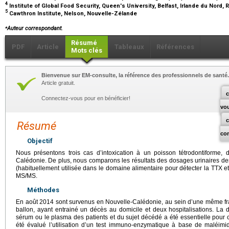
4
Institute of Global Food Security, Queen's University, Belfast, Irlande du Nord
5
Cawthron Institute, Nelson, Nouvelle-Zélande
⁎
Auteur correspondant.
Résumé
PDF
Article
Tableaux
Références
Mots clés
Bienvenue sur EM-consulte, la référence des professionnels de santé.
Article gratuit.
c
Connectez-vous pour en bénéficier!
vo
Résumé
co
Objectif
Nous présentons trois cas d’intoxication à un poisson tétrodontiforme,
Calédonie. De plus, nous comparons les résultats des dosages urinaires de
(habituellement utilisée dans le domaine alimentaire pour détecter la TTX
MS/MS.
Méthodes
En août 2014 sont survenus en Nouvelle-Calédonie, au sein d’une même fratr
ballon, ayant entrainé un décès au domicile et deux hospitalisations. La d
sérum ou le plasma des patients et du sujet décédé a été essentielle pour co
été évalué l’utilisation d’un test immuno-enzymatique à base de maléim