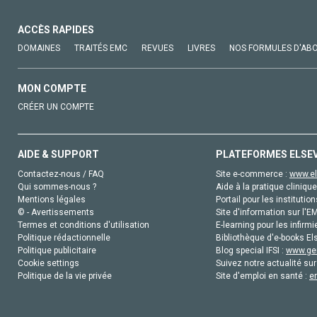
ACCÈS RAPIDES
DOMAINES
TRAITÉS EMC
REVUES
LIVRES
NOS FORMULES D'AB
MON COMPTE
CRÉER UN COMPTE
AIDE & SUPPORT
PLATEFORMES ELSE
Contactez-nous / FAQ
Site e-commerce :
www.el
Qui sommes-nous ?
Aide à la pratique clinique
Mentions légales
Portail pour les institution
© - Avertissements
Site d'information sur l'E
Termes et conditions d'utilisation
E-learning pour les infirmi
Politique rédactionnelle
Bibliothèque d'e-books Els
Politique publicitaire
Blog special IFSI :
www.gen
Cookie settings
Suivez notre actualité sur
Politique de la vie privée
Site d'emploi en santé :
e