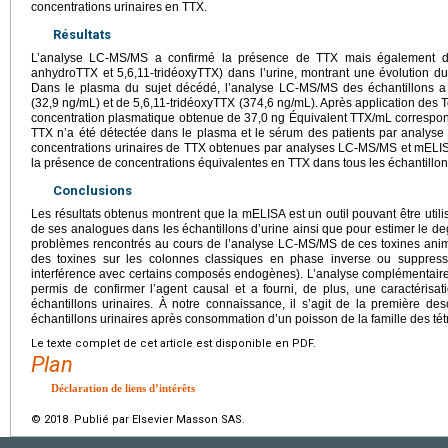
concentrations urinaires en TTX.
Résultats
L’analyse LC-MS/MS a confirmé la présence de TTX mais également d’
anhydroTTX et 5,6,11-tridéoxyTTX) dans l’urine, montrant une évolution du 
Dans le plasma du sujet décédé, l’analyse LC-MS/MS des échantillons 
(32,9
ng/mL) et de 5,6,11-tridéoxyTTX (374,6
ng/mL). Après application des T
concentration plasmatique obtenue de 37,0
ng Équivalent TTX/mL correspond
TTX n’a été détectée dans le plasma et le sérum des patients par analyse
concentrations urinaires de TTX obtenues par analyses LC-MS/MS et mELIS
la présence de concentrations équivalentes en TTX dans tous les échantillon
Conclusions
Les résultats obtenus montrent que la mELISA est un outil pouvant être utili
de ses analogues dans les échantillons d’urine ainsi que pour estimer le deg
problèmes rencontrés au cours de l’analyse LC-MS/MS de ces toxines anim
des toxines sur les colonnes classiques en phase inverse ou suppressio
interférence avec certains composés endogènes). L’analyse complémentaire
permis de confirmer l’agent causal et a fourni, de plus, une caractérisat
échantillons urinaires. À notre connaissance, il s’agit de la première des
échantillons urinaires après consommation d’un poisson de la famille des té
Le texte complet de cet article est disponible en PDF.
Plan
Déclaration de liens d’intérêts
© 2018 Publié par Elsevier Masson SAS.