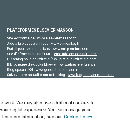
PLATEFORMES ELSEVIER MASSON
Site e-commerce :
www.elsevier-masson.fr
Aide à la pratique clinique :
www.clinicalkey.fr
Portail pour les institutions :
www.em-premium.com
Site d'information sur l'EMC :
emc-info.em-consulte.com
E-learning pour les infirmier(e)s :
pratique-infirmiere.com
Bibliothèque d'e-books Elsevier :
www.elsevierelibrary.fr
Blog special IFSI :
www.generationelsevier.fr
Suivez notre actualité sur notre blog :
www.blog-elsevier-masson.fr
Site d'emploi en santé :
emploisante.com
te work. We may also use additional cookies to
 your digital experience. You can manage your
. For more information, see our
Cookie Policy
vier, ses concédants de licence et ses contributeurs. Tout les droits sont réservés, y 
ogies similaires. Pour tout contenu en libre accès, les conditions de licence Creati