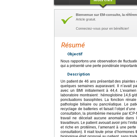
Bienvenue sur EM-consulte, la référen
Article gratuit.
Connectez-vous pour en bénéficier!
Résumé
Objectif
Nous rapportons une observation de fluctuati
qui a présenté une perte pondérale importante
Description
Un patient de 46 ans présentait des plainte
quelques semaines auparavant. Il n’avait p
avec un BMI initialement à 44,4. L’examen
laboratoire montraient : hémoglobine 14,6
g/
ponctuations basophiles. La fonction rénal
pathologie biliaire ou pancréatique. Le pat
recyclage de batteries et faisait l’objet d’un
consultation, la plombémie mesurée par ICP-
travail ne décelait aucune anomalie dans 
travailleurs. Le patient avouait avoir pris l’i
et riche en protéines, l’amenant à une pert
consultation). Il niait toute prise d’hormone
biologique était proposé au patient, sans trai