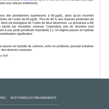
rnées aux valeurs antérieures.
 pour des plombémies supérieures à 80
μg/dL, alors qu’un inconfort
mies de l’ordre de 60
μg/dL. Plus de 90 % des réserves profondes de
 demi-vie biologique de l’ordre de deux décennies. La grossesse a été
 du plomb par résorption osseuse. Cependant, peu de données sont
ire à une perte pondérale importante [
1
]. Un régime pauvre en hydrate
mobilisation significative.
 pauvre en hydrate de carbone, riche en protéines, pourrait entraîner
ir des réserves osseuses.
en PDF.
VRES
NOS FORMULES D'ABONNEMENTS