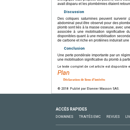
avait disparu et les plombémies étaient retou
Discussion
Des coliques saturnines peuvent survenir
abdominal peut être observé pour des plombé
plomb sont liés à la masse osseuse, avec une
associée à une mobilisation significative
disponibles quant à une mobilisation seconda
de carbone et riche en protéines induirait une 
Conclusion
Une perte pondérale importante par un régime
une mobilisation significative du plomb à part
Le texte complet de cet article est disponible 
Plan
Déclaration de liens d’intérêts
© 2018 Publié par Elsevier Masson SAS.
ACCÈS RAPIDES
DOMAINES
TRAITÉS EMC
REVUES
LI