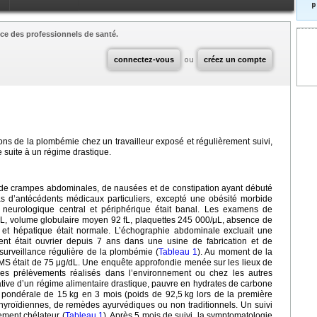
p
ce des professionnels de santé.
connectez-vous
ou
créez un compte
ons de la plombémie chez un travailleur exposé et régulièrement suivi,
 suite à un régime drastique.
s de crampes abdominales, de nausées et de constipation ayant débuté
as d’antécédents médicaux particuliers, excepté une obésité morbide
 neurologique central et périphérique était banal. Les examens de
dL, volume globulaire moyen 92 fL, plaquettes 245 000/μL, absence de
e et hépatique était normale. L’échographie abdominale excluait une
ient était ouvrier depuis 7 ans dans une usine de fabrication et de
e surveillance régulière de la plombémie (
Tableau 1
). Au moment de la
MS était de 75
μg/dL. Une enquête approfondie menée sur les lieux de
les prélèvements réalisés dans l’environnement ou chez les autres
nitiative d’un régime alimentaire drastique, pauvre en hydrates de carbone
e pondérale de 15
kg en 3 mois (poids de 92,5
kg lors de la première
s thyroïdiennes, de remèdes ayurvédiques ou non traditionnels. Un suivi
tement chélateur (
Tableau 1
). Après 5 mois de suivi, la symptomatologie