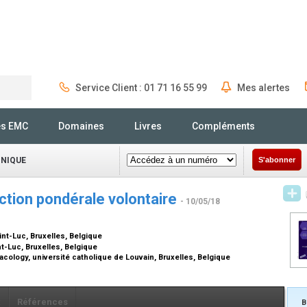
Service Client : 01 71 16 55 99
Mes alertes
Rechercher
és EMC
Domaines
Livres
Compléments
INIQUE
S'abonner
ction pondérale volontaire
- 10/05/18
nt-Luc, Bruxelles, Belgique
t-Luc, Bruxelles, Belgique
acology, université catholique de Louvain, Bruxelles, Belgique
x
Références
B