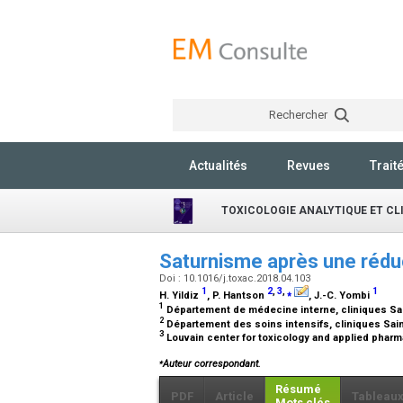
Rechercher
Actualités
Revues
Trait
TOXICOLOGIE ANALYTIQUE ET CL
Saturnisme après une rédu
Doi : 10.1016/j.toxac.2018.04.103
1
2
,
3
,
⁎
1
H. Yildiz
, P. Hantson
, J.-C. Yombi
1
Département de médecine interne, cliniques Sai
2
Département des soins intensifs, cliniques Sain
3
Louvain center for toxicology and applied pharm
⁎
Auteur correspondant.
Résumé
PDF
Article
Tableau
Mots clés