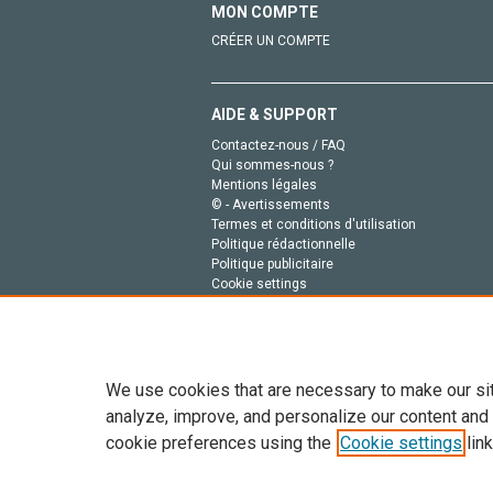
MON COMPTE
CRÉER UN COMPTE
AIDE & SUPPORT
Contactez-nous / FAQ
Qui sommes-nous ?
Mentions légales
© - Avertissements
Termes et conditions d'utilisation
Politique rédactionnelle
Politique publicitaire
Cookie settings
Politique de la vie privée
We use cookies that are necessary to make our si
analyze, improve, and personalize our content and
cookie preferences using the
Cookie settings
link
Tout le contenu de ce site: Copyright © 2026 Else
de données, a la formation en IA et aux technol