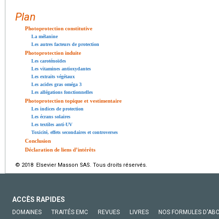
Plan
Photoprotection constitutive
La mélanine
Les autres facteurs de protection
Photoprotection induite
Les caroténoïdes
Les vitamines antioxydantes
Les extraits végétaux
Les acides gras oméga 3
Les allégations fonctionnelles
Photoprotection topique et vestimentaire
Les indices de protection
Les écrans solaires
Les textiles anti-UV
Toxicité, effets secondaires et controverses
Conclusion
Déclaration de liens d’intérêts
© 2018 Elsevier Masson SAS. Tous droits réservés.
ACCÈS RAPIDES
DOMAINES
TRAITÉS EMC
REVUES
LIVRES
NOS FORMULES D'AB