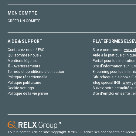
MON COMPTE
CRÉER UN COMPTE
AIDE & SUPPORT
PLATEFORMES ELSE
Contactez-nous / FAQ
Site e-commerce :
www.el
Qui sommes-nous ?
Aide à la pratique clinique
Mentions légales
Portail pour les institution
© - Avertissements
Site d'information sur l'E
Termes et conditions d'utilisation
E-learning pour les infirmi
Politique rédactionnelle
Bibliothèque d'e-books Els
Politique publicitaire
Blog special IFSI :
www.gen
Cookie settings
Suivez notre actualité sur
Politique de la vie privée
Site d'emploi en santé :
e
Tout le contenu de ce site: Copyright © 2026 Elsevier, ses concédants de licence e