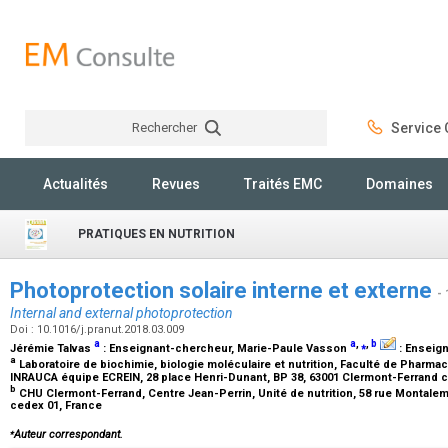
Rechercher
Service C
Rechercher
Actualités
Revues
Traités EMC
Domaines
PRATIQUES EN NUTRITION
Photoprotection solaire interne et externe
-
Internal and external photoprotection
Doi : 10.1016/j.pranut.2018.03.009
a
a
,
⁎
,
b
Jérémie Talvas
:
Enseignant-chercheur
, Marie-Paule Vasson
:
Enseign
a
Laboratoire de biochimie, biologie moléculaire et nutrition, Faculté de Pharma
INRAUCA équipe ECREIN, 28 place Henri-Dunant, BP 38, 63001 Clermont-Ferrand 
b
CHU Clermont-Ferrand, Centre Jean-Perrin, Unité de nutrition, 58 rue Montalem
cedex 01, France
⁎
Auteur correspondant.