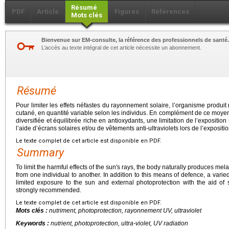
Résumé
PDF
Article
Figures
Références
Mots clés
Bienvenue sur EM-consulte, la référence des professionnels de santé.
L’accès au texte intégral de cet article nécessite un abonnement.
Résumé
Pour limiter les effets néfastes du rayonnement solaire, l’organisme produi
cutané, en quantité variable selon les individus. En complément de ce moyen 
diversifiée et équilibrée riche en antioxydants, une limitation de l’expositio
l’aide d’écrans solaires et/ou de vêtements anti-ultraviolets lors de l’exposit
Le texte complet de cet article est disponible en PDF.
Summary
To limit the harmful effects of the sun's rays, the body naturally produces mela
from one individual to another. In addition to this means of defence, a varied
limited exposure to the sun and external photoprotection with the aid of
strongly recommended.
Le texte complet de cet article est disponible en PDF.
Mots clés :
nutriment, photoprotection, rayonnement UV, ultraviolet
Keywords :
nutrient, photoprotection, ultra-violet, UV radiation