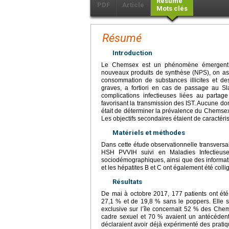
Résumé
PDF
Article
Mots clés
Résumé
Introduction
Le Chemsex est un phénomène émergent t
nouveaux produits de synthèse (NPS), on ass
consommation de substances illicites et de
graves, a fortiori en cas de passage au Sla
complications infectieuses liées au partag
favorisant la transmission des IST. Aucune don
était de déterminer la prévalence du Chemsex
Les objectifs secondaires étaient de caractéris
Matériels et méthodes
Dans cette étude observationnelle transversa
HSH PVVIH suivi en Maladies Infectieus
sociodémographiques, ainsi que des informati
et les hépatites B et C ont également été col
Résultats
De mai à octobre 2017, 177 patients ont été
27,1 % et de 19,8 % sans le poppers. Elle s’
exclusive sur l’île concernait 52 % des Chem
cadre sexuel et 70 % avaient un antécédent
déclaraient avoir déjà expérimenté des prati