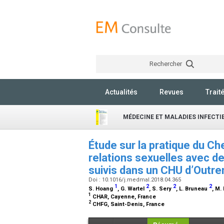
Rechercher
Actualités
Revues
Trait
MÉDECINE ET MALADIES INFECTI
Étude sur la pratique du 
relations sexuelles avec d
suivis dans un CHU d’Outr
Doi : 10.1016/j.medmal.2018.04.365
1
2
2
2
S. Hoang
, G. Wartel
, S. Sery
, L. Bruneau
, M.
1
CHAR, Cayenne, France
2
CHFG, Saint-Denis, France