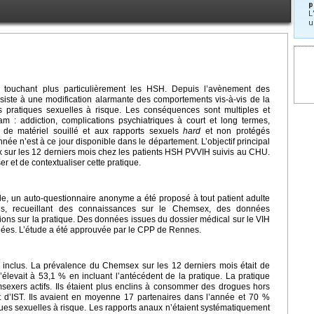
p
L
u
ouchant plus particulièrement les HSH. Depuis l’avènement des
iste à une modification alarmante des comportements vis-à-vis de la
s pratiques sexuelles à risque. Les conséquences sont multiples et
m : addiction, complications psychiatriques à court et long termes,
e de matériel souillé et aux rapports sexuels
hard
et non protégés
née n’est à ce jour disponible dans le département. L’objectif principal
 sur les 12 derniers mois chez les patients HSH PVVIH suivis au CHU.
er et de contextualiser cette pratique.
le, un auto-questionnaire anonyme a été proposé à tout patient adulte
es, recueillant des connaissances sur le Chemsex, des données
ons sur la pratique. Des données issues du dossier médical sur le VIH
ligées. L’étude a été approuvée par le CPP de Rennes.
 inclus. La prévalence du Chemsex sur les 12 derniers mois était de
élevait à 53,1 % en incluant l’antécédent de la pratique. La pratique
sexers actifs. Ils étaient plus enclins à consommer des drogues hors
 d’IST. Ils avaient en moyenne 17 partenaires dans l’année et 70 %
ques sexuelles à risque. Les rapports anaux n’étaient systématiquement