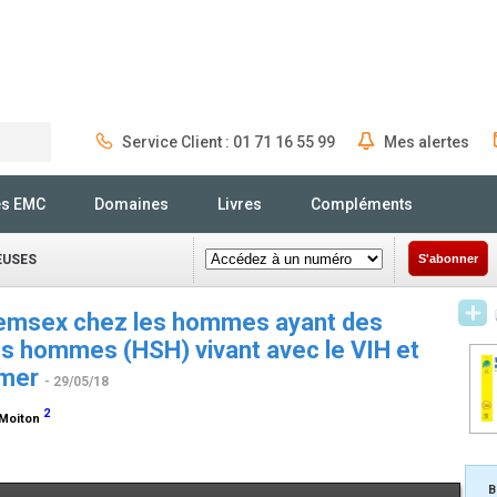
Service Client : 01 71 16 55 99
Mes alertes
Rechercher
és EMC
Domaines
Livres
Compléments
EUSES
S'abonner
Chemsex chez les hommes ayant des
es hommes (HSH) vivant avec le VIH et
emer
- 29/05/18
2
 Moiton
B