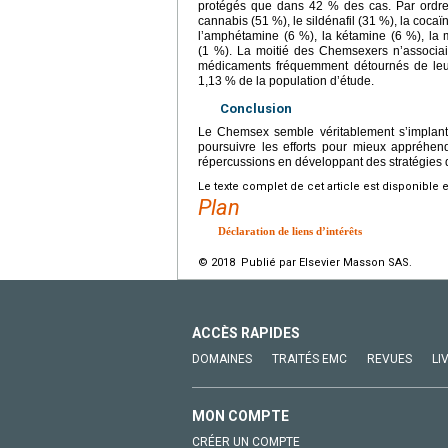
protégés que dans 42 % des cas. Par ordre 
cannabis (51 %), le sildénafil (31 %), la coca
l’amphétamine (6 %), la kétamine (6 %), la
(1 %). La moitié des Chemsexers n’associai
médicaments fréquemment détournés de leur 
1,13 % de la population d’étude.
Conclusion
Le Chemsex semble véritablement s’implanter 
poursuivre les efforts pour mieux appréhend
répercussions en développant des stratégies d
Le texte complet de cet article est disponible 
Plan
Déclaration de liens d’intérêts
© 2018 Publié par Elsevier Masson SAS.
ACCÈS RAPIDES
DOMAINES
TRAITÉS EMC
REVUES
LI
MON COMPTE
CRÉER UN COMPTE