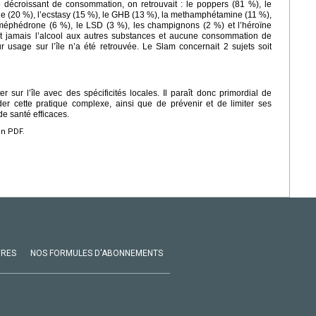
décroissant de consommation, on retrouvait : le poppers (81 %), le
ïne (20 %), l’ecstasy (15 %), le GHB (13 %), la methamphétamine (11 %),
 méphédrone (6 %), le LSD (3 %), les champignons (2 %) et l’héroïne
t jamais l’alcool aux autres substances et aucune consommation de
usage sur l’île n’a été retrouvée. Le Slam concernait 2 sujets soit
sur l’île avec des spécificités locales. Il paraît donc primordial de
er cette pratique complexe, ainsi que de prévenir et de limiter ses
e santé efficaces.
en PDF.
VRES
NOS FORMULES D'ABONNEMENTS