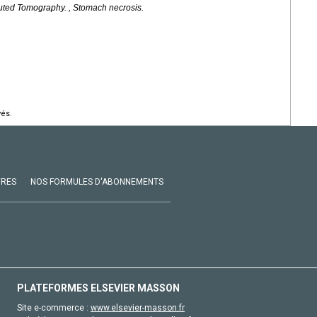
puted Tomography. , Stomach necrosis.
vés.
VRES
NOS FORMULES D'ABONNEMENTS
PLATEFORMES ELSEVIER MASSON
Site e-commerce :
www.elsevier-masson.fr