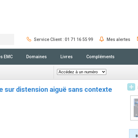
Service Client : 01 71 16 55 99
Mes alertes
Rechercher
és EMC
Domaines
Livres
Compléments
ue sur distension aiguë sans contexte
B