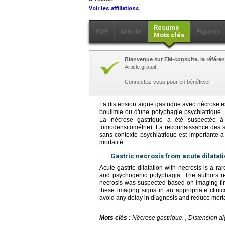
Voir les affiliations
Résumé
PDF
Article
Figures
Mots clés
Bienvenue sur EM-consulte, la référen
Article gratuit.
Connectez-vous pour en bénéficier!
La distension aiguë gastrique avec nécrose es
boulimie ou d'une polyphagie psychiatrique. 
La nécrose gastrique a été suspectée à p
tomodensitométrie). La reconnaissance des 
sans contexte psychiatrique est importante à 
mortalité.
Gastric necrosis from acute dilatat
Acute gastric dilatation with necrosis is a r
and psychogenic polyphagia. The authors rep
necrosis was suspected based on imaging fi
these imaging signs in an appropriate clinica
avoid any delay in diagnosis and reduce mortal
Mots clés :
Nécrose gastrique. , Distension a