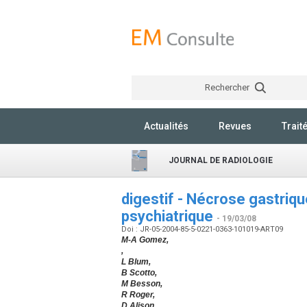
Rechercher
Actualités
Revues
Trait
JOURNAL DE RADIOLOGIE
digestif - Nécrose gastriq
psychiatrique
- 19/03/08
Doi : JR-05-2004-85-5-0221-0363-101019-ART09
M-A Gomez,
,
L Blum,
B Scotto,
M Besson,
R Roger,
D Alison