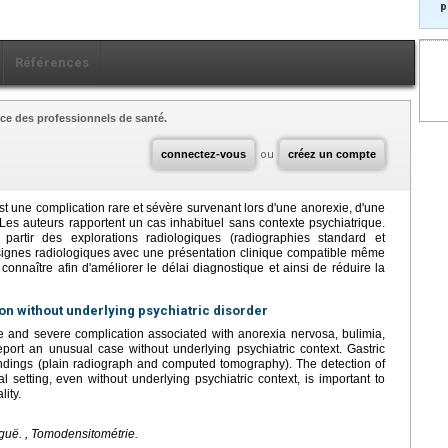
p
Références
ce des professionnels de santé.
connectez-vous
ou
créez un compte
t une complication rare et sévère survenant lors d'une anorexie, d'une
Les auteurs rapportent un cas inhabituel sans contexte psychiatrique.
artir des explorations radiologiques (radiographies standard et
signes radiologiques avec une présentation clinique compatible même
connaître afin d'améliorer le délai diagnostique et ainsi de réduire la
ion without underlying psychiatric disorder
are and severe complication associated with anorexia nervosa, bulimia,
ort an unusual case without underlying psychiatric context. Gastric
ndings (plain radiograph and computed tomography). The detection of
l setting, even without underlying psychiatric context, is important to
ity.
iguë. , Tomodensitométrie.