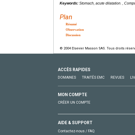
Keywords:
Stomach, acute dilatation. , Com
Plan
Résumé
Observation
Discussion
© 2004 Elsevier Masson SAS. Tous droits réser
ACCÈS RAPIDES
DOMAINES
TRAITÉS EMC
REVUES
LI
MON COMPTE
CRÉER UN COMPTE
AIDE & SUPPORT
Contactez-nous / FAQ