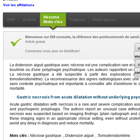
Voir les affiliations
Résumé
PDF
Article
Figures
Références
Mots clés
Bienvenue sur EM-consulte, la référence des professionnels de santé.
Article gratuit.
c
Connectez-vous pour en bénéficier!
vo
La distension aiguë gastrique avec nécrose est une complication rare et sév
boulimie ou d'une polyphagie psychiatrique. Les auteurs rapportent un cas 
co
La nécrose gastrique a été suspectée à partir des explorations radi
tomodensitométrie). La reconnaissance des signes radiologiques avec une
sans contexte psychiatrique est importante à connaître afin d'améliorer le d
mortalité.
Gastric necrosis from acute dilatation without underlying psyc
Acute gastric dilatation with necrosis is a rare and severe complication as
and psychogenic polyphagia. The authors report an unusual case without u
necrosis was suspected based on imaging findings (plain radiograph and 
these imaging signs in an appropriate clinical setting, even without underly
avoid any delay in diagnosis and reduce mortality.
Mots clés :
Nécrose gastrique. , Distension aiguë. , Tomodensitométrie.