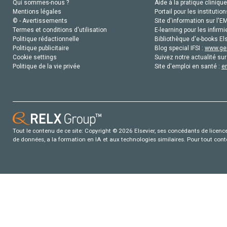
Qui sommes-nous ?
Aide à la pratique clinique
Mentions légales
Portail pour les institution
© - Avertissements
Site d'information sur l'E
Termes et conditions d'utilisation
E-learning pour les infirmi
Politique rédactionnelle
Bibliothèque d'e-books Els
Politique publicitaire
Blog special IFSI :
www.gen
Cookie settings
Suivez notre actualité sur
Politique de la vie privée
Site d'emploi en santé :
e
Tout le contenu de ce site: Copyright © 2026 Elsevier, ses concédants de licence e
de données, a la formation en IA et aux technologies similaires. Pour tout con