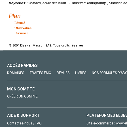
Keywords:
Stomach, acute dilatation. , Computed Tomography. , Stomach ne
Plan
Résumé
Observation
Discussion
© 2004 Elsevier Masson SAS. Tous droits réservés.
ACCÈS RAPIDES
DOMAINES
TRAITÉS EMC
REVUES
LIVRES
NOS FORMULES D'AB
MON COMPTE
CRÉER UN COMPTE
AIDE & SUPPORT
PLATEFORMES ELSE
Contactez-nous / FAQ
Site e-commerce :
www.el