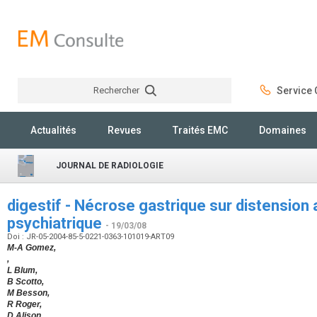
Rechercher
Service C
Rechercher
Actualités
Revues
Traités EMC
Domaines
JOURNAL DE RADIOLOGIE
digestif - Nécrose gastrique sur distension
psychiatrique
- 19/03/08
Doi : JR-05-2004-85-5-0221-0363-101019-ART09
M-A Gomez,
,
L Blum,
B Scotto,
M Besson,
R Roger,
D Alison