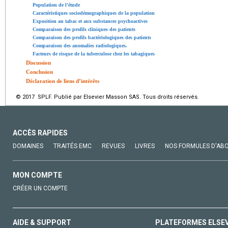
Population de l’étude
Caractéristiques sociodémographiques de la population
Exposition au tabac et aux substances psychoactives
Comparaison des profils cliniques des patients
Comparaison des profils bactériologiques des patients
Comparaison des anomalies radiologiques.
Facteurs de risque de la tuberculose chez les tabagiques
Discussion
Conclusion
Déclaration de liens d’intérêts
© 2017 SPLF. Publié par Elsevier Masson SAS. Tous droits réservés.
ACCÈS RAPIDES
DOMAINES
TRAITÉS EMC
REVUES
LIVRES
NOS FORMULES D'AB
MON COMPTE
CRÉER UN COMPTE
AIDE & SUPPORT
PLATEFORMES ELSE