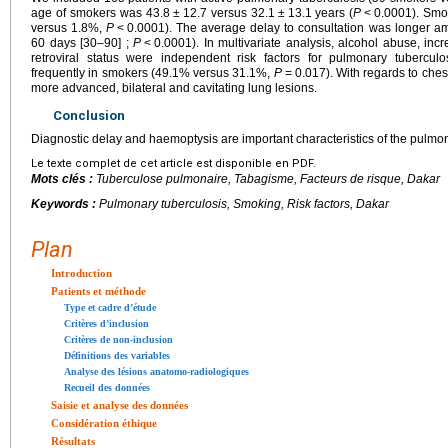
age of smokers was 43.8
±
12.7 versus 32.1
±
13.1 years (
P
<
0.0001). Smo
versus 1.8%,
P
<
0.0001). The average delay to consultation was longer 
60 days [30–90] ;
P
<
0.0001). In multivariate analysis, alcohol abuse, i
retroviral status were independent risk factors for pulmonary tuberc
frequently in smokers (49.1% versus 31.1%,
P
=
0.017). With regards to ches
more advanced, bilateral and cavitating lung lesions.
Conclusion
Diagnostic delay and haemoptysis are important characteristics of the pulmo
Le texte complet de cet article est disponible en PDF.
Mots clés :
Tuberculose pulmonaire, Tabagisme, Facteurs de risque, Dakar
Keywords :
Pulmonary tuberculosis, Smoking, Risk factors, Dakar
Plan
Introduction
Patients et méthode
Type et cadre d’étude
Critères d’inclusion
Critères de non-inclusion
Définitions des variables
Analyse des lésions anatomo-radiologiques
Recueil des données
Saisie et analyse des données
Considération éthique
Résultats