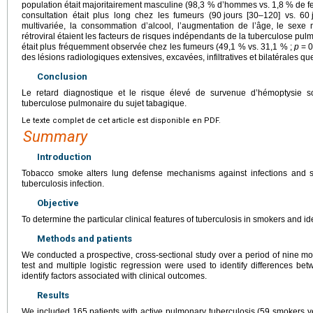
population était majoritairement masculine (98,3 % d’hommes vs. 1,8 % de 
consultation était plus long chez les fumeurs (90
jours [30–120] vs. 60
multivariée, la consommation d’alcool, l’augmentation de l’âge, le sexe
rétroviral étaient les facteurs de risques indépendants de la tuberculose pu
était plus fréquemment observée chez les fumeurs (49,1 % vs. 31,1 % ;
p
=
0
des lésions radiologiques extensives, excavées, infiltratives et bilatérales q
Conclusion
Le retard diagnostique et le risque élevé de survenue d’hémoptysie son
tuberculose pulmonaire du sujet tabagique.
Le texte complet de cet article est disponible en PDF.
Summary
Introduction
Tobacco smoke alters lung defense mechanisms against infections and s
tuberculosis infection.
Objective
To determine the particular clinical features of tuberculosis in smokers and iden
Methods and patients
We conducted a prospective, cross-sectional study over a period of nine m
test and multiple logistic regression were used to identify differences 
identify factors associated with clinical outcomes.
Results
We included 165 patients with active pulmonary tuberculosis (59 smokers 