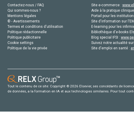
Contactez-nous / FAQ
Site e-commerce :
www.el
Qui sommes-nous ?
Aide à la pratique clinique
Mentions légales
Portail pour les institution
© - Avertissements
Site d'information sur l'E
Termes et conditions d'utilisation
E-learning pour les infirmi
Politique rédactionnelle
Bibliothèque d'e-books Els
Politique publicitaire
Blog special IFSI :
www.gen
Cookie settings
Suivez notre actualité sur
Politique de la vie privée
Site d'emploi en santé :
e
Tout le contenu de ce site: Copyright © 2026 Elsevier, ses concédants de licence e
de données, a la formation en IA et aux technologies similaires. Pour tout con