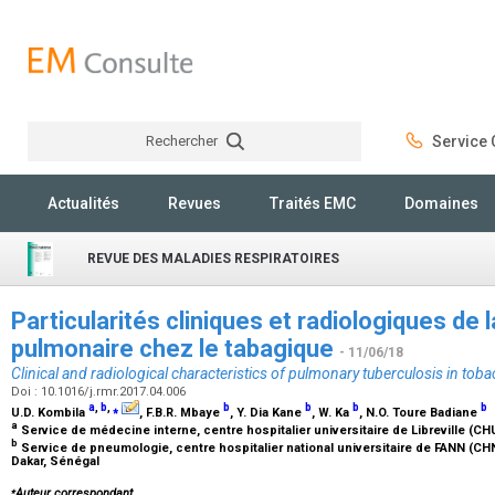
Rechercher
Service C
Rechercher
Actualités
Revues
Traités EMC
Domaines
REVUE DES MALADIES RESPIRATOIRES
Particularités cliniques et radiologiques de 
pulmonaire chez le tabagique
- 11/06/18
Clinical and radiological characteristics of pulmonary tuberculosis in to
Doi : 10.1016/j.rmr.2017.04.006
a
,
b
,
⁎
b
b
b
b
U.D. Kombila
, F.B.R. Mbaye
, Y. Dia Kane
, W. Ka
, N.O. Toure Badiane
a
Service de médecine interne, centre hospitalier universitaire de Libreville (CHU
b
Service de pneumologie, centre hospitalier national universitaire de FANN (CH
Dakar, Sénégal
⁎
Auteur correspondant.