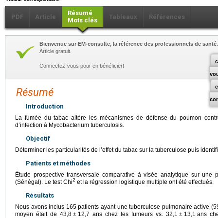
Résumé
PDF
Article
Tableaux
Références
Mots clés
Bienvenue sur EM-consulte, la référence des professionnels de santé.
Article gratuit.
c
Connectez-vous pour en bénéficier!
vo
Résumé
co
Introduction
La fumée du tabac altère les mécanismes de défense du poumon contre 
d’infection à Mycobacterium tuberculosis.
Objectif
Déterminer les particularités de l’effet du tabac sur la tuberculose puis identif
Patients et méthodes
Étude prospective transversale comparative à visée analytique sur une 
2
(Sénégal). Le test Chi
et la régression logistique multiple ont été effectués.
Résultats
Nous avons inclus 165 patients ayant une tuberculose pulmonaire active (5
moyen était de 43,8
±
12,7 ans chez les fumeurs vs. 32,1
±
13,1
ans che