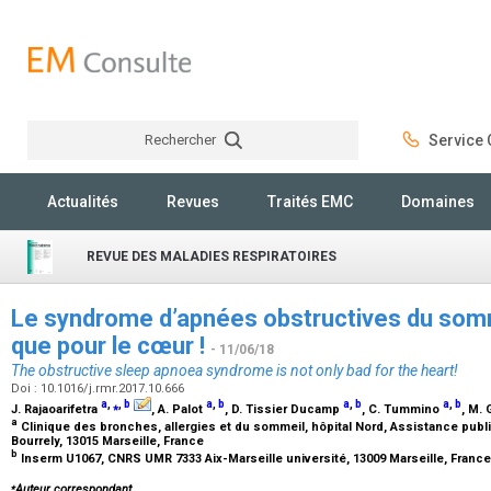
Rechercher
Service C
Rechercher
Actualités
Revues
Traités EMC
Domaines
REVUE DES MALADIES RESPIRATOIRES
Le syndrome d’apnées obstructives du somm
que pour le cœur !
- 11/06/18
The obstructive sleep apnoea syndrome is not only bad for the heart!
Doi : 10.1016/j.rmr.2017.10.666
a
,
⁎
,
b
a
,
b
a
,
b
a
,
b
J. Rajaoarifetra
, A. Palot
, D. Tissier Ducamp
, C. Tummino
, M.
a
Clinique des bronches, allergies et du sommeil, hôpital Nord, Assistance pub
Bourrely, 13015 Marseille, France
b
Inserm U1067, CNRS UMR 7333 Aix-Marseille université, 13009 Marseille, Franc
⁎
Auteur correspondant.