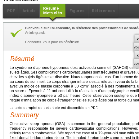
Résumé
PDF
Article
Figures
Références
Mots clés
Bienvenue sur EM-consulte, la référence des professionnels de santé.
Article gratuit.
c
Connectez-vous pour en bénéficier!
vo
Résumé
co
Le syndrome d’apnées-hypopnées obstructives du sommeil (SAHOS) est une
sujets âgés. Ses complications cardiovasculaires sont fréquentes et graves. 
chez les sujets âgés reste discutée. Nous rapportons le cas d’un homme de 
au cours du sommeil. Le corps étranger inhalé s’est arrêté au niveau de la 
2
avec un indice de masse corporelle à 30
kg/m
associé à des ronflements, u
un score d’Epworth à 11 ont conduit à la réalisation d’une polygraphie vent
index d’apnée-hypopnée à 53 par heure. Cette observation souligne que 
risque d’inhalation de corps étranger chez les sujets âgés par la force du mou
Le texte complet de cet article est disponible en PDF.
Summary
Obstructive sleep apnoea (OSA) is common in the general population, partic
frequently responsible for severe cardiovascular complications. However, t
elderly remain controversial. We report the case of a 79-year-old man with
fixed dental bridge during sleep. The inhaled foreign body came to rest in t