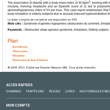
2
The association of obesity with a body mass index of 30
kg/m
, snoring with 
nocturia, morning headache and an Epworth score of 11 led to polysom
apnoea/hypopnoea index of 53 per hour. This case report emphasises that OS
body inhalation in elderly subjects due to arousal-induced hyperventilation f
Le texte complet de cet article est disponible en PDF.
Mots clés :
Syndrome d’apnées-hypopnées obstructives du sommeil, Inhalati
Keywords :
Obstructive sleep apnoea syndrome, Inhalation, Elderly subject,
Plan
Introduction
Observation
Discussion
Déclaration de liens d’intérêts
© 2018 SPLF. Publié par Elsevier Masson SAS. Tous droits réservés.
ACCÈS RAPIDES
DOMAINES
TRAITÉS EMC
REVUES
LIVRES
NOS FORMULES D'AB
MON COMPTE