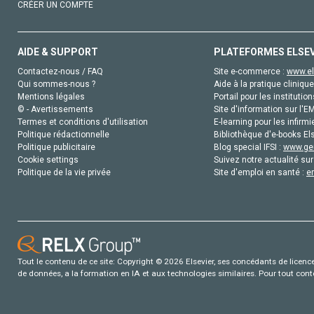
CRÉER UN COMPTE
AIDE & SUPPORT
PLATEFORMES ELSE
Contactez-nous / FAQ
Site e-commerce :
www.el
Qui sommes-nous ?
Aide à la pratique clinique
Mentions légales
Portail pour les institution
© - Avertissements
Site d'information sur l'E
Termes et conditions d'utilisation
E-learning pour les infirmi
Politique rédactionnelle
Bibliothèque d'e-books Els
Politique publicitaire
Blog special IFSI :
www.gen
Cookie settings
Suivez notre actualité sur
Politique de la vie privée
Site d'emploi en santé :
e
Tout le contenu de ce site: Copyright © 2026 Elsevier, ses concédants de licence e
de données, a la formation en IA et aux technologies similaires. Pour tout con