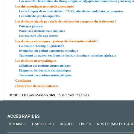
Une nouvelle classification des thérapeutiques antalgiques médicamenteuses pour rempla
Les thérapeutiques non médicamenteuses
Les techniques de contre-irritation : TENS, stimulation médullaire, acupuncture
Les méthodes psychocorporelles
Les douleurs aiguës par excès de nociception : urgence du traitement !
Principes généraux
Penser aux douleurs liées aux soins
Les douleurs liées aux cancers
Les douleurs chroniques : justesse de l'évaluation initiale !
La douleur chronique : généralités
Évaluation du patient douloureux chronique
Traitement du patient souffrant de douleur chronique : principes généraux
Les douleurs neuropathiques
Définition des douleurs neuropathiques
Diagnostic des douleurs neuropathiques
Traitement des douleurs neuropathiques
Conclusion
Déclaration de liens d'intérêts
© 2018 Elsevier Masson SAS. Tous droits réservés.
ACCÈS RAPIDES
DOMAINES
TRAITÉS EMC
REVUES
LIVRES
NOS FORMULES D'AB