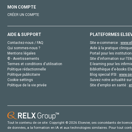
MON COMPTE
CRÉER UN COMPTE
AIDE & SUPPORT
PLATEFORMES ELSE
Contactez-nous / FAQ
Site e-commerce :
www.el
Qui sommes-nous ?
Aide à la pratique clinique
Mentions légales
Portail pour les institution
© - Avertissements
Site d'information sur l'E
Termes et conditions d'utilisation
E-learning pour les infirmi
Politique rédactionnelle
Bibliothèque d'e-books Els
Politique publicitaire
Blog special IFSI :
www.gen
Cookie settings
Suivez notre actualité sur
Politique de la vie privée
Site d'emploi en santé :
e
Tout le contenu de ce site: Copyright © 2026 Elsevier, ses concédants de licence e
de données, a la formation en IA et aux technologies similaires. Pour tout con