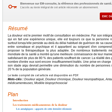
Bienvenue sur EM-consulte, la référence des professionnels de santé.
L’accès au texte intégral de cet article nécessite un abonnement.
EMC D
Résumé
La douleur est le premier motif de consultation en médecine. Par son intégrat
qui en fait une expérience unique, elle est toujours ce que la personne nous
surtout lorsqu'elle persiste au-delà du délai habituel de guérison de sa cau
entre somatique et psychique et il appartient au soignant d'en comprend
proposer la thérapeutique la plus adaptée. De nombreux traitements méd
mondiale de la santé a montré qu'une meilleure connaissance de leur mani
satisfaisant de plus de 80 % des patients souffrant de cancer. La réalité des 
nombre d'entre eux sont encore insuffisamment traités. Une prise en charge
son stade aigu devrait permettre une diminution du nombre de personnes s
20 % de la population générale.
Le texte complet de cet article est disponible en PDF.
Mots-clés :
Douleur aiguë, Douleur chronique, Douleur neuropathique, Ant
médicamenteuses, Modèle biopsychosocial
Plan
Introduction
Les traitements médicamenteux de la douleur
Les antalgiques : apports de cette dernière décennie