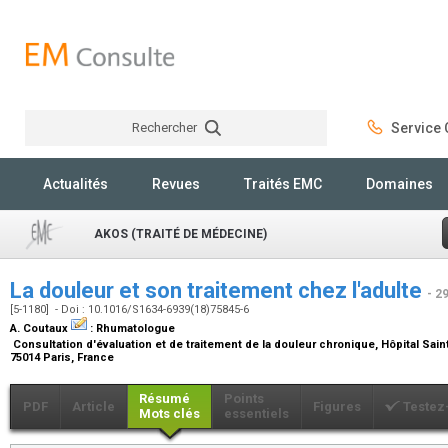
Rechercher
Service C
Rechercher
Actualités
Revues
Traités EMC
Domaines
AKOS (TRAITÉ DE MÉDECINE)
La douleur et son traitement chez l'adulte
- 2
[5-1180] - Doi : 10.1016/S1634-6939(18)75845-6
A. Coutaux
:
Rhumatologue
Consultation d'évaluation et de traitement de la douleur chronique, Hôpital Sa
75014 Paris, France
Résumé
Points
PDF
Article
Figures
Testez
Mots clés
essentiels