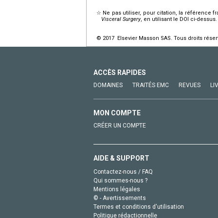
☆
Ne pas utiliser, pour citation, la référence f
Visceral Surgery
, en utilisant le DOI ci-dessus.
© 2017 Elsevier Masson SAS. Tous droits réser
ACCÈS RAPIDES
DOMAINES
TRAITÉS EMC
REVUES
LI
MON COMPTE
CRÉER UN COMPTE
AIDE & SUPPORT
Contactez-nous / FAQ
Qui sommes-nous ?
Mentions légales
© - Avertissements
Termes et conditions d'utilisation
Politique rédactionnelle