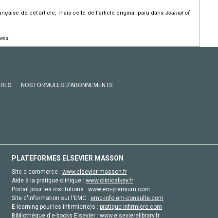
rançaise de cet article, mais celle de l’article original paru dans
Journal of
vés.
VRES
NOS FORMULES D'ABONNEMENTS
PLATEFORMES ELSEVIER MASSON
Site e-commerce :
www.elsevier-masson.fr
Aide à la pratique clinique :
www.clinicalkey.fr
Portail pour les institutions :
www.em-premium.com
Site d'information sur l'EMC :
emc-info.em-consulte.com
E-learning pour les infirmier(e)s :
pratique-infirmiere.com
Bibliothèque d'e-books Elsevier :
www.elsevierelibrary.fr