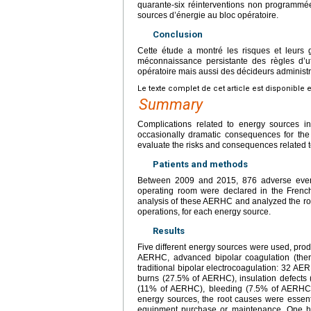
quarante-six réinterventions non programmées
sources d’énergie au bloc opératoire.
Conclusion
Cette étude a montré les risques et leurs g
méconnaissance persistante des règles d’u
opératoire mais aussi des décideurs administra
Le texte complet de cet article est disponible 
Summary
Complications related to energy sources in
occasionally dramatic consequences for the
evaluate the risks and consequences related t
Patients and methods
Between 2009 and 2015, 876 adverse event
operating room were declared in the Frenc
analysis of these AERHC and analyzed the root
operations, for each energy source.
Results
Five different energy sources were used, pr
AERHC, advanced bipolar coagulation (the
traditional bipolar electrocoagulation: 32 A
burns (27.5% of AERHC), insulation defects 
(11% of AERHC), bleeding (7.5% of AERHC)
energy sources, the root causes were essenti
equipment purchase or maintenance. One h