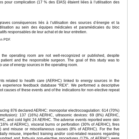
 pour complication (17 % des EIAS) étaient liées à l’utilisation des
raves conséquences liés à l’utilisation des sources d’énergie et la
tilisation au sein des équipes médicales et paramédicales du bloc
tifs responsables de leur achat et de leur entretien.
en PDF.
 the operating room are not well-recognized or published, despite
 patient and the responsible surgeon. The goal of this study was to
o use of energy sources in the operating room.
s related to health care (AERHC) linked to energy sources in the
h experience feedback database “REX”. We performed a descriptive
 causes of these events and of the indications for non-elective repeat
oducing 876 declared AERHC: monopolar electrocoagulation: 614 (70%)
rmofusion): 137 (16%) AERHC, ultrasonic devices: 69 (8%) AERHC,
ERHC, and cold light: 24 AERHC. The adverse events reported were skin
(16% of AERHC), visceral burns or perforation (30% of AERHC), fires
 and misuse or miscellaneous causes (8% of AERHC). For the five
ally misuse, imperfect training and/or cost-related reasons regarding
undred and forty-six non-elective procedures (17% of AERHC) were