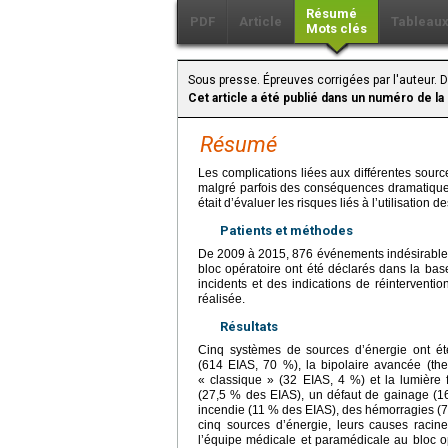
Résumé
PDF
Article
Tableau
Mots clés
Sous presse. Épreuves corrigées par l'auteur. 
Cet article a été publié dans un numéro de la
Résumé
Les complications liées aux différentes sour
malgré parfois des conséquences dramatiques p
était d’évaluer les risques liés à l’utilisatio
Patients et méthodes
De 2009 à 2015, 876 événements indésirables a
bloc opératoire ont été déclarés dans la ba
incidents et des indications de réintervent
réalisée.
Résultats
Cinq systèmes de sources d’énergie ont été
(614 EIAS, 70 %), la bipolaire avancée (the
« classique » (32 EIAS, 4 %) et la lumière 
(27,5 % des EIAS), un défaut de gainage (16
incendie (11 % des EIAS), des hémorragies (7,5
cinq sources d’énergie, leurs causes racines
l’équipe médicale et paramédicale au bloc op