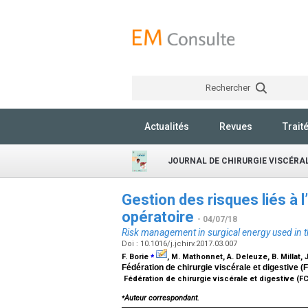
Rechercher
Actualités
Revues
Trait
JOURNAL DE CHIRURGIE VISCÉRA
Gestion des risques liés à l
opératoire
- 04/07/18
Risk management in surgical energy used in 
Doi : 10.1016/j.jchirv.2017.03.007
⁎
F. Borie
, M. Mathonnet, A. Deleuze, B. Millat, 
Fédération de chirurgie viscérale et digestive 
Fédération de chirurgie viscérale et digestive (F
⁎
Auteur correspondant.