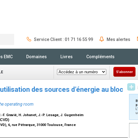
Service Client : 01 71 16 55 99
Mes alertes
Rechercher
és EMC
Domaines
Livres
Compléments
LE
S'abonner
’utilisation des sources d’énergie au bloc
B
the operating room
p
L
u
J.-F. Gravié, H. Johanet, J.-P. Lesage, J. Gugenheim
(FCVD)
CVD), 6, rue Pétrarque, 31000 Toulouse, France