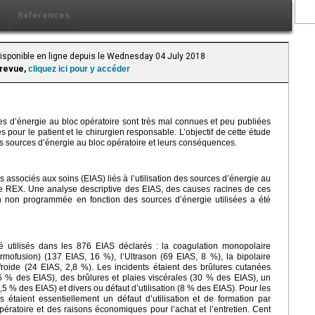
x
Références
Disponible en ligne depuis le Wednesday 04 July 2018
 revue,
cliquez ici pour y accéder
ces d’énergie au bloc opératoire sont très mal connues et peu publiées
our le patient et le chirurgien responsable. L’objectif de cette étude
n des sources d’énergie au bloc opératoire et leurs conséquences.
ssociés aux soins (EIAS) liés à l’utilisation des sources d’énergie au
se REX. Une analyse descriptive des EIAS, des causes racines de ces
ion non programmée en fonction des sources d’énergie utilisées a été
 utilisés dans les 876 EIAS déclarés : la coagulation monopolaire
rmofusion) (137 EIAS, 16 %), l’Ultrason (69 EIAS, 8 %), la bipolaire
froide (24 EIAS, 2,8 %). Les incidents étaient des brûlures cutanées
 % des EIAS), des brûlures et plaies viscérales (30 % des EIAS), un
 % des EIAS) et divers ou défaut d’utilisation (8 % des EIAS). Pour les
 étaient essentiellement un défaut d’utilisation et de formation par
ératoire et des raisons économiques pour l’achat et l’entretien. Cent