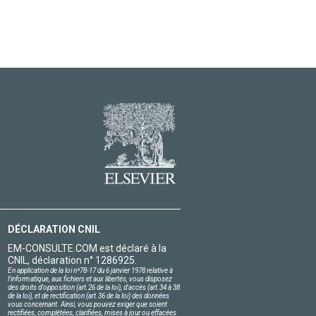
DÉCLARATION CNIL
EM-CONSULTE.COM est déclaré à la
CNIL, déclaration n° 1286925.
En application de la loi nº78-17 du 6 janvier 1978 relative à
l'informatique, aux fichiers et aux libertés, vous disposez
des droits d'opposition (art.26 de la loi), d'accès (art.34 à 38
de la loi), et de rectification (art.36 de la loi) des données
vous concernant. Ainsi, vous pouvez exiger que soient
rectifiées, complétées, clarifiées, mises à jour ou effacées