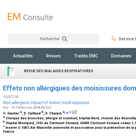
Rechercher
Service C
Rechercher
Actualités
Revues
Traités EMC
Domaines
REVUE DES MALADIES RESPIRATOIRES
Effets non allergiques des moisissures dom
15/07/18
Non-allergenic impact of indoor mold exposure
Doi : 10.1016/j.rmr.2018.05.012
a
b
a
,
⁎
,
c
C. Gautier
, D. Caillaud
, D. Charpin
a
Clinique des bronches, allergie et sommeil, hôpital Nord, chemin des Bourrelly
b
Hôpital Montpied, CHU de Clermont-Ferrand, 63003 Clermont-Ferrand cedex 1,
c
Inserm U 1067, Aix-Marseille université et association pour la prévention de la
France