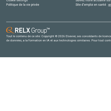
Cookie settings
Suivez notre actualité sur
Politique de la vie privée
Site d'emploi en santé :
e
Tout le contenu de ce site: Copyright © 2026 Elsevier, ses concédants de licence e
de données, a la formation en IA et aux technologies similaires. Pour tout con