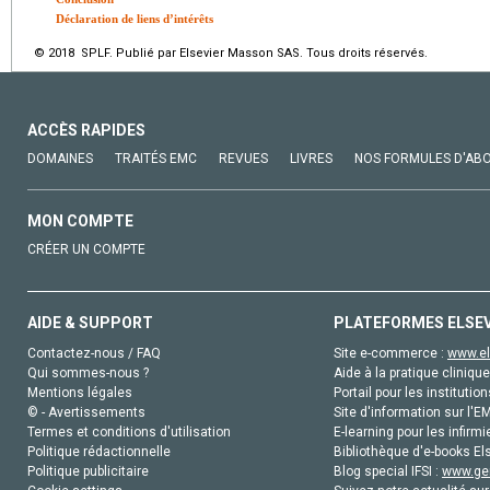
Déclaration de liens d’intérêts
© 2018 SPLF. Publié par Elsevier Masson SAS. Tous droits réservés.
ACCÈS RAPIDES
DOMAINES
TRAITÉS EMC
REVUES
LIVRES
NOS FORMULES D'AB
MON COMPTE
CRÉER UN COMPTE
AIDE & SUPPORT
PLATEFORMES ELSE
Contactez-nous / FAQ
Site e-commerce :
www.el
Qui sommes-nous ?
Aide à la pratique clinique
Mentions légales
Portail pour les institution
© - Avertissements
Site d'information sur l'E
Termes et conditions d'utilisation
E-learning pour les infirmi
Politique rédactionnelle
Bibliothèque d'e-books Els
Politique publicitaire
Blog special IFSI :
www.gen