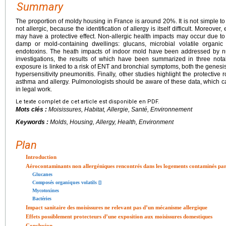
Summary
The proportion of moldy housing in France is around 20%. It is not simple to 
not allergic, because the identification of allergy is itself difficult. Moreove
may have a protective effect. Non-allergic health impacts may occur due to
damp or mold-containing dwellings: glucans, microbial volatile organi
endotoxins. The heath impacts of indoor mold have been addressed by n
investigations, the results of which have been summarized in three not
exposure is linked to a risk of ENT and bronchial symptoms, both the genesis
hypersensitivity pneumonitis. Finally, other studies highlight the protective 
asthma and allergy. Pulmonologists should be aware of these data, which can
in legal work.
Le texte complet de cet article est disponible en PDF.
Mots clés :
Moisissures, Habitat, Allergie, Santé, Environnement
Keywords :
Molds, Housing, Allergy, Health, Environment
Plan
Introduction
Aérocontaminants non allergéniques rencontrés dans les logements contaminés par le
Glucanes
Composés organiques volatils [
]
Mycotoxines
Bactéries
Impact sanitaire des moisissures ne relevant pas d’un mécanisme allergique
Effets possiblement protecteurs d’une exposition aux moisissures domestiques
Conclusion