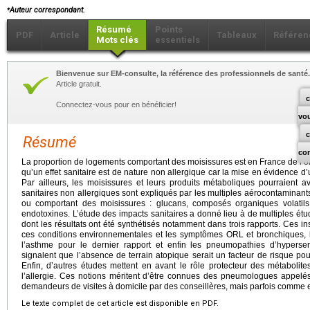
⁎
Auteur correspondant.
Résumé
Points
PDF
Article
Tableaux
Référen
Mots clés
essentiels
Bienvenue sur EM-consulte, la référence des professionnels de santé.
Article gratuit.
c
Connectez-vous pour en bénéficier!
vo
Résumé
co
La proportion de logements comportant des moisissures est en France de l’ordr
qu’un effet sanitaire est de nature non allergique car la mise en évidence d’u
Par ailleurs, les moisissures et leurs produits métaboliques pourraient av
sanitaires non allergiques sont expliqués par les multiples aérocontaminan
ou comportant des moisissures : glucans, composés organiques volatils 
endotoxines. L’étude des impacts sanitaires a donné lieu à de multiples ét
dont les résultats ont été synthétisés notamment dans trois rapports. Ces ins
ces conditions environnementales et les symptômes ORL et bronchiques, 
l’asthme pour le dernier rapport et enfin les pneumopathies d’hypersensi
signalent que l’absence de terrain atopique serait un facteur de risque pour
Enfin, d’autres études mettent en avant le rôle protecteur des métabolite
l’allergie. Ces notions méritent d’être connues des pneumologues appelé
demandeurs de visites à domicile par des conseillères, mais parfois comme 
Le texte complet de cet article est disponible en PDF.