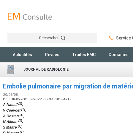
Rechercher
Service C
Rechercher
Actualités
Revues
Traités EMC
Domaines
JOURNAL DE RADIOLOGIE
Embolie pulmonaire par migration de matéri
20/03/08
Doi : JR-05-2001-82-5-0221-0363-101019-ART9
[1]
A Nassif
,
[1]
V Coevoet
,
[1]
A Resten
,
[1]
N Aikem
,
[1]
S Maitre
,
[1]