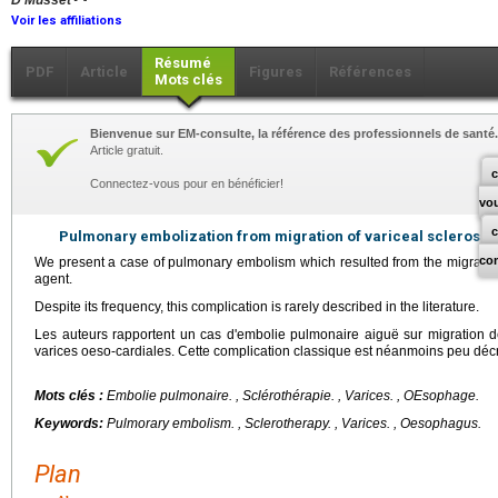
D Musset
Voir les affiliations
Résumé
PDF
Article
Figures
Références
Mots clés
Bienvenue sur EM-consulte, la référence des professionnels de santé.
Article gratuit.
c
Connectez-vous pour en bénéficier!
vo
Pulmonary embolization from migration of variceal sclerosan
co
We present a case of pulmonary embolism which resulted from the migratio
agent.
Despite its frequency, this complication is rarely described in the literature.
Les auteurs rapportent un cas d'embolie pulmonaire aiguë sur migration de
varices oeso-cardiales. Cette complication classique est néanmoins peu décrit
Mots clés :
Embolie pulmonaire.
, Sclérothérapie. , Varices. , OEsophage.
Keywords:
Pulmorary embolism.
, Sclerotherapy. , Varices. , Oesophagus.
Plan