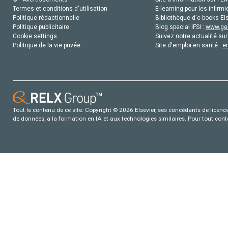
Termes et conditions d'utilisation
E-learning pour les infirmi
Politique rédactionnelle
Bibliothèque d'e-books Els
Politique publicitaire
Blog special IFSI :
www.gen
Cookie settings
Suivez notre actualité sur
Politique de la vie privée
Site d'emploi en santé :
e
Tout le contenu de ce site: Copyright © 2026 Elsevier, ses concédants de licence e
de données, a la formation en IA et aux technologies similaires. Pour tout con