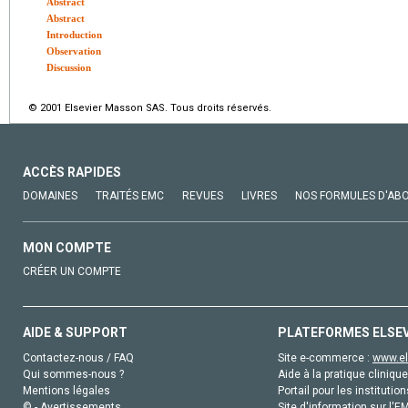
Abstract
Abstract
Introduction
Observation
Discussion
© 2001 Elsevier Masson SAS. Tous droits réservés.
ACCÈS RAPIDES
DOMAINES
TRAITÉS EMC
REVUES
LIVRES
NOS FORMULES D'AB
MON COMPTE
CRÉER UN COMPTE
AIDE & SUPPORT
PLATEFORMES ELSE
Contactez-nous / FAQ
Site e-commerce :
www.el
Qui sommes-nous ?
Aide à la pratique clinique
Mentions légales
Portail pour les institution
© - Avertissements
Site d'information sur l'E