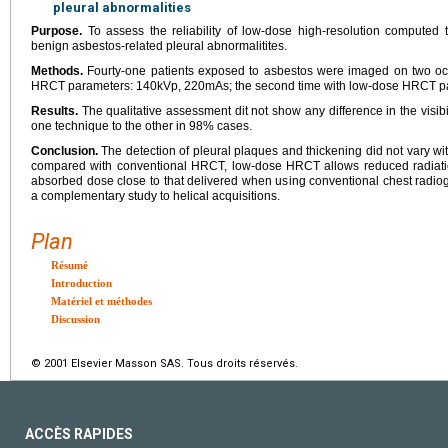
pleural abnormalities
Purpose.
To assess the reliability of low-dose high-resolution computed
benign asbestos-related pleural abnormalitites.
Methods.
Fourty-one patients exposed to asbestos were imaged on two occa
HRCT parameters: 140kVp, 220mAs; the second time with low-dose HRCT p
Results.
The qualitative assessment dit not show any difference in the visibi
one technique to the other in 98% cases.
Conclusion.
The detection of pleural plaques and thickening did not vary w
compared with conventional HRCT, low-dose HRCT allows reduced radiatio
absorbed dose close to that delivered when using conventional chest radi
a complementary study to helical acquisitions.
Plan
Résumé
Introduction
Matériel et méthodes
Discussion
© 2001 Elsevier Masson SAS. Tous droits réservés.
ACCÈS RAPIDES