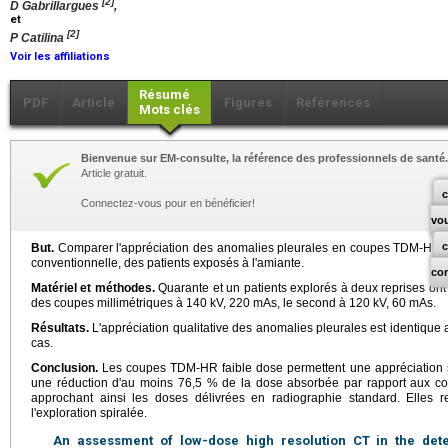
[2]
D Gabrillargues
,
et
[2]
P Catilina
Voir les affiliations
Résumé
PDF
Article
Figures
Références
Mots clés
Bienvenue sur EM-consulte, la référence des professionnels de santé.
Article gratuit.
c
Connectez-vous pour en bénéficier!
vo
But.
Comparer l'appréciation des anomalies pleurales en coupes TDM-HR 
conventionnelle, des patients exposés à l'amiante.
co
Matériel et méthodes.
Quarante et un patients explorés à deux reprises on
des coupes millimétriques à 140 kV, 220 mAs, le second à 120 kV, 60 mAs.
Résultats.
L'appréciation qualitative des anomalies pleurales est identique
cas.
Conclusion.
Les coupes TDM-HR faible dose permettent une appréciation s
une réduction d'au moins 76,5 % de la dose absorbée par rapport aux 
approchant ainsi les doses délivrées en radiographie standard. Elles
l'exploration spiralée.
An assessment of low-dose high resolution CT in the dete