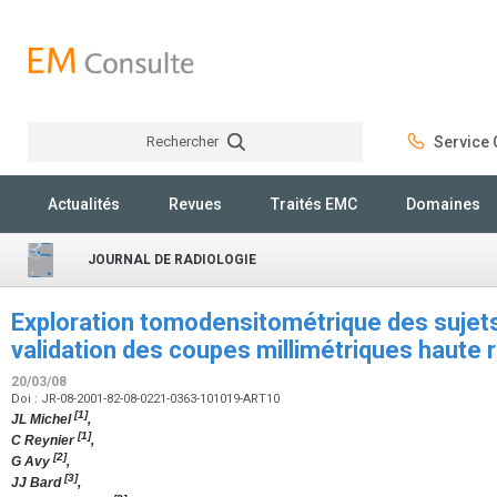
Rechercher
Service C
Rechercher
Actualités
Revues
Traités EMC
Domaines
JOURNAL DE RADIOLOGIE
Exploration tomodensitométrique des sujets
validation des coupes millimétriques haute 
20/03/08
Doi : JR-08-2001-82-08-0221-0363-101019-ART10
[1]
JL Michel
,
[1]
C Reynier
,
[2]
G Avy
,
[3]
JJ Bard
,