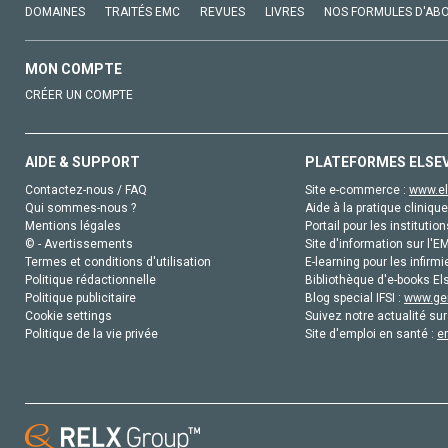
DOMAINES
TRAITÉS EMC
REVUES
LIVRES
NOS FORMULES D'AB
MON COMPTE
CRÉER UN COMPTE
AIDE & SUPPORT
PLATEFORMES ELSE
Contactez-nous / FAQ
Site e-commerce :
www.el
Qui sommes-nous ?
Aide à la pratique clinique
Mentions légales
Portail pour les institution
© - Avertissements
Site d'information sur l'E
Termes et conditions d'utilisation
E-learning pour les infirmi
Politique rédactionnelle
Bibliothèque d'e-books Els
Politique publicitaire
Blog special IFSI :
www.gen
Cookie settings
Suivez notre actualité sur
Politique de la vie privée
Site d'emploi en santé :
e