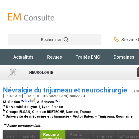
Rechercher
Service C
Rechercher
Actualités
Revues
Traités EMC
Domaines
NEUROLOGIE
Névralgie du trijumeau et neurochirurgie
- 31/
[17-023-A-85] - Doi : 10.1016/S0246-0378(18)86582-4
a
,
b
,
⁎
a
,
c
M. Sindou
, A. Brinzeu
a
Université de Lyon 1, Lyon, France
b
Groupe ELSAN, Clinique BRETECHE, Nantes, France
c
Université de médecine et pharmacie « Victor Babeș » Timișoara, Roumanie
Auteur correspondant.
Résumé
Points
PDF
Article
Figures
Testez