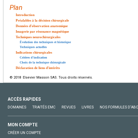
Plan
Introduction
Préalables à la décision chirurgicale
Données d'observation anatomique
Imagerie par résonance magnétique
Techniques neurochirurgicales
Évolution des techniques et historique
Techniques actuelles
Indications chirurgicales
Critères d'indication
Choix de la technique chirurgicale
Déclaration de liens d'intérêts
© 2018 Elsevier Masson SAS. Tous droits réservés.
ACCÈS RAPIDES
DOMAINES
TRAITÉS EMC
REVUES
LIVRES
NOS FORMULES D'AB
MON COMPTE
CRÉER UN COMPTE