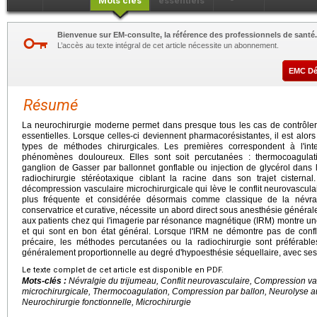
Mots clés
essentiels
Bienvenue sur EM-consulte, la référence des professionnels de santé.
L’accès au texte intégral de cet article nécessite un abonnement.
EMC D
Résumé
La neurochirurgie moderne permet dans presque tous les cas de contrôler 
essentielles. Lorsque celles-ci deviennent pharmacorésistantes, il est alor
types de méthodes chirurgicales. Les premières correspondent à l'int
phénomènes douloureux. Elles sont soit percutanées : thermocoagulat
ganglion de Gasser par ballonnet gonflable ou injection de glycérol dans 
radiochirurgie stéréotaxique ciblant la racine dans son trajet cister
décompression vasculaire microchirurgicale qui lève le conflit neurovasculai
plus fréquente et considérée désormais comme classique de la névral
conservatrice et curative, nécessite un abord direct sous anesthésie généra
aux patients chez qui l'imagerie par résonance magnétique (IRM) montre une
et qui sont en bon état général. Lorsque l'IRM ne démontre pas de confli
précaire, les méthodes percutanées ou la radiochirurgie sont préférables
généralement proportionnelle au degré d'hypoesthésie séquellaire, avec s
Le texte complet de cet article est disponible en PDF.
Mots-clés :
Névralgie du trijumeau, Conflit neurovasculaire, Compression v
microchirurgicale, Thermocoagulation, Compression par ballon, Neurolyse au
Neurochirurgie fonctionnelle, Microchirurgie