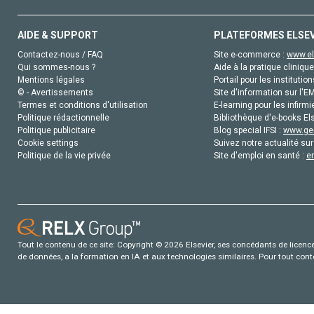
AIDE & SUPPORT
PLATEFORMES ELSE
Contactez-nous / FAQ
Site e-commerce :
www.el
Qui sommes-nous ?
Aide à la pratique clinique
Mentions légales
Portail pour les institution
© - Avertissements
Site d'information sur l'E
Termes et conditions d'utilisation
E-learning pour les infirmi
Politique rédactionnelle
Bibliothèque d'e-books Els
Politique publicitaire
Blog special IFSI :
www.gen
Cookie settings
Suivez notre actualité sur
Politique de la vie privée
Site d'emploi en santé :
e
Tout le contenu de ce site: Copyright © 2026 Elsevier, ses concédants de licence e
de données, a la formation en IA et aux technologies similaires. Pour tout con