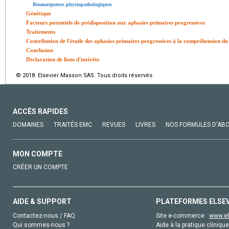
Biomarqueurs physiopathologiques
Génétique
Facteurs potentiels de prédisposition aux aphasies primaires progressives
Traitements
Contribution de l'étude des aphasies primaires progressives à la compréhension du
Conclusion
Déclaration de liens d'intérêts
© 2018 Elsevier Masson SAS. Tous droits réservés.
ACCÈS RAPIDES
DOMAINES
TRAITÉS EMC
REVUES
LIVRES
NOS FORMULES D'AB
MON COMPTE
CRÉER UN COMPTE
AIDE & SUPPORT
PLATEFORMES ELSE
Contactez-nous / FAQ
Site e-commerce :
www.el
Qui sommes-nous ?
Aide à la pratique clinique