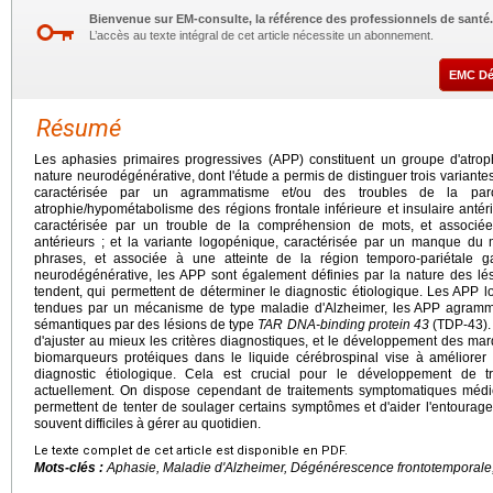
Bienvenue sur EM-consulte, la référence des professionnels de santé.
L’accès au texte intégral de cet article nécessite un abonnement.
EMC D
Résumé
Les aphasies primaires progressives (APP) constituent un groupe d'atroph
nature neurodégénérative, dont l'étude a permis de distinguer trois variante
caractérisée par un agrammatisme et/ou des troubles de la paro
atrophie/hypométabolisme des régions frontale inférieure et insulaire anté
caractérisée par un trouble de la compréhension de mots, et associé
antérieurs ; et la variante logopénique, caractérisée par un manque du m
phrases, et associée à une atteinte de la région temporo-pariétale
neurodégénérative, les APP sont également définies par la nature des lé
tendent, qui permettent de déterminer le diagnostic étiologique. Les APP 
tendues par un mécanisme de type maladie d'Alzheimer, les APP agramm
sémantiques par des lésions de type
TAR DNA-binding protein 43
(TDP-43). 
d'ajuster au mieux les critères diagnostiques, et le développement des m
biomarqueurs protéiques dans le liquide cérébrospinal vise à améliorer 
diagnostic étiologique. Cela est crucial pour le développement de tra
actuellement. On dispose cependant de traitements symptomatiques méd
permettent de tenter de soulager certains symptômes et d'aider l'entourage 
souvent difficiles à gérer au quotidien.
Le texte complet de cet article est disponible en PDF.
Mots-clés :
Aphasie, Maladie d'Alzheimer, Dégénérescence frontotemporale