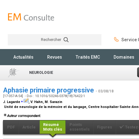
Rechercher
Service C
Rechercher
Actualités
Revues
Traités EMC
Domaines
NEUROLOGIE
Aphasie primaire progressive
- 03/08/18
[17-057-A-54] - Doi : 10.1016/S0246-0378(18)76422-1
⁎
J. Lagarde
, V. Hahn, M. Sarazin
Unité de neurologie de la mémoire et du langage, Centre hospitalier Sainte-Anne
Auteur correspondant.
Résumé
Points
PDF
Article
Figures
Testez
Mots clés
essentiels