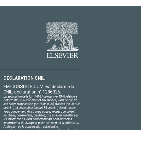
DÉCLARATION CNIL
EM-CONSULTE.COM est déclaré à la
CNIL, déclaration n° 1286925.
En application de la loi nº78-17 du 6 janvier 1978 relative à
l'informatique, aux fichiers et aux libertés, vous disposez
des droits d'opposition (art.26 de la loi), d'accès (art.34 à 38
de la loi), et de rectification (art.36 de la loi) des données
vous concernant. Ainsi, vous pouvez exiger que soient
rectifiées, complétées, clarifiées, mises à jour ou effacées
les informations vous concernant qui sont inexactes,
incomplètes, équivoques, périmées ou dont la collecte ou
l'utilisation ou la conservation est interdite.
Les informations personnelles concernant les visiteurs de
notre site, y compris leur identité, sont confidentielles.
Le responsable du site s'engage sur l'honneur à respecter