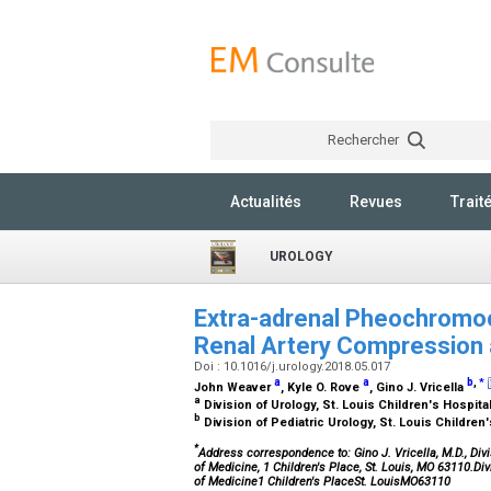
Rechercher
Actualités
Revues
Trait
UROLOGY
Extra-adrenal Pheochromo
Renal Artery Compression
Doi : 10.1016/j.urology.2018.05.017
a
a
b
,
*
John Weaver
, Kyle O. Rove
, Gino J. Vricella
a
Division of Urology, St. Louis Children's Hospit
b
Division of Pediatric Urology, St. Louis Childre
*
Address correspondence to: Gino J. Vricella, M.D., Divi
of Medicine, 1 Children's Place, St. Louis, MO 63110.Di
of Medicine1 Children's PlaceSt. LouisMO63110