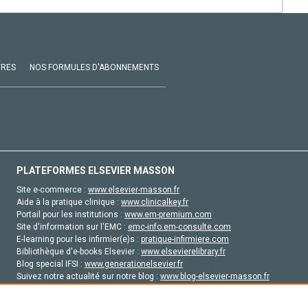
VRES
NOS FORMULES D'ABONNEMENTS
PLATEFORMES ELSEVIER MASSON
Site e-commerce :
www.elsevier-masson.fr
Aide à la pratique clinique :
www.clinicalkey.fr
Portail pour les institutions :
www.em-premium.com
Site d'information sur l'EMC :
emc-info.em-consulte.com
E-learning pour les infirmier(e)s :
pratique-infirmiere.com
Bibliothèque d'e-books Elsevier :
www.elsevierelibrary.fr
Blog special IFSI :
www.generationelsevier.fr
Suivez notre actualité sur notre blog :
www.blog-elsevier-masson.fr
Site d'emploi en santé :
emploisante.com