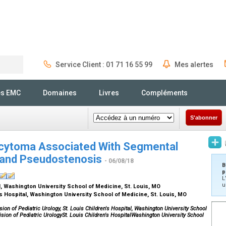
Service Client : 01 71 16 55 99
Mes alertes
Rechercher
és EMC
Domaines
Livres
Compléments
S'abonner
cytoma Associated With Segmental
 and Pseudostenosis
- 06/08/18
B
p
L
u
al, Washington University School of Medicine, St. Louis, MO
n's Hospital, Washington University School of Medicine, St. Louis, MO
sion of Pediatric Urology, St. Louis Children's Hospital, Washington University School
vision of Pediatric UrologySt. Louis Children's HospitalWashington University School