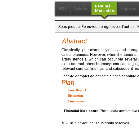
Résumé
PDF
Article
Figures
Mots clés
Sous presse. Épreuves corrigées par l'auteur. 
Abstract
Classically, pheochromocytomas and paraga
catecholamines. However, when the tumor aris
artery stenosis, which can occur via severa
extra-adrenal pheochromocytoma causing right
relevant surgical findings, and subsequent reso
Le texte complet de cet article est disponible 
Plan
Case Report
Discussion
Conclusion
Financial Disclosure:
The authors declare that t
© 2018 Elsevier Inc. Tous droits réservés.