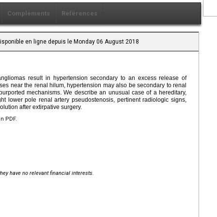
Compléments
Références
Disponible en ligne depuis le Monday 06 August 2018
ngliomas result in hypertension secondary to an excess release of
es near the renal hilum, hypertension may also be secondary to renal
l purported mechanisms. We describe an unusual case of a hereditary,
 lower pole renal artery pseudostenosis, pertinent radiologic signs,
lution after extirpative surgery.
en PDF.
hey have no relevant financial interests.