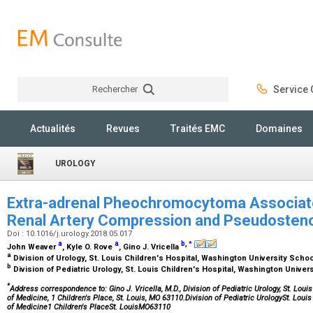
Rechercher
Service C
Rechercher
Actualités
Revues
Traités EMC
Domaines
UROLOGY
Extra-adrenal Pheochromocytoma Associat
Renal Artery Compression and Pseudosten
Doi : 10.1016/j.urology.2018.05.017
a
a
b
,
*
John Weaver
, Kyle O. Rove
, Gino J. Vricella
a
Division of Urology, St. Louis Children's Hospital, Washington University Scho
b
Division of Pediatric Urology, St. Louis Children's Hospital, Washington Univer
*
Address correspondence to: Gino J. Vricella, M.D., Division of Pediatric Urology, St. Loui
of Medicine, 1 Children's Place, St. Louis, MO 63110.Division of Pediatric UrologySt. Loui
of Medicine1 Children's PlaceSt. LouisMO63110