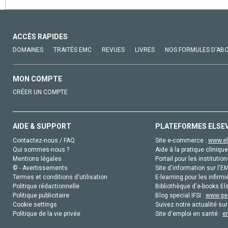
ACCÈS RAPIDES
DOMAINES
TRAITÉS EMC
REVUES
LIVRES
NOS FORMULES D'AB
MON COMPTE
CRÉER UN COMPTE
AIDE & SUPPORT
PLATEFORMES ELSE
Contactez-nous / FAQ
Site e-commerce :
www.el
Qui sommes-nous ?
Aide à la pratique clinique
Mentions légales
Portail pour les institution
© - Avertissements
Site d'information sur l'E
Termes et conditions d'utilisation
E-learning pour les infirmi
Politique rédactionnelle
Bibliothèque d'e-books Els
Politique publicitaire
Blog special IFSI :
www.gen
Cookie settings
Suivez notre actualité sur
Politique de la vie privée
Site d'emploi en santé :
e