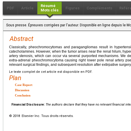
Résumé
PDF
Article
Figures
Compléments
Référ
Mots clés
Sous presse. Épreuves corrigées par l'auteur. Disponible en ligne depuis le
Abstract
Classically, pheochromocytomas and paragangliomas result in hypertens
catecholamines. However, when the tumor arises near the renal hilum, hype
artery stenosis, which can occur via several purported mechanisms. We de
extra-adrenal pheochromocytoma causing right lower pole renal artery pseu
relevant surgical findings, and subsequent resolution after extirpative surgery
Le texte complet de cet article est disponible en PDF.
Plan
Case Report
Discussion
Conclusion
Financial Disclosure:
The authors declare that they have no relevant financial inte
© 2018 Elsevier Inc. Tous droits réservés.