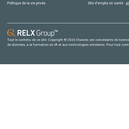
Politique de la vie privée
Site d'emploi en santé :
e
Tout le contenu de ce site: Copyright © 2026 Elsevier, ses concédants de licence e
de données, a la formation en IA et aux technologies similaires. Pour tout con