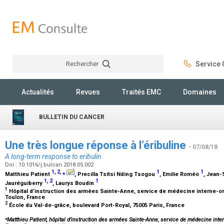
Rechercher
Service C
Rechercher
Actualités
Revues
Traités EMC
Domaines
BULLETIN DU CANCER
Une très longue réponse à l’éribuline
- 07/08/18
A long-term response to eribulin
Doi : 10.1016/j.bulcan.2018.05.002
1
,
2
,
⁎
1
1
Matthieu Patient
, Precilla Tsitsi Nding Tsogou
, Emilie Roméo
, Jean
1
,
2
1
Jauréguiberry
, Laurys Boudin
1
Hôpital d’instruction des armées Sainte-Anne, service de médecine interne-o
Toulon, France
2
École du Val-de-grâce, boulevard Port-Royal, 75005 Paris, France
⁎
Matthieu Patient, hôpital d’instruction des armées Sainte-Anne, service de médecine inte