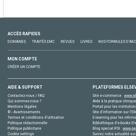
ACCÈS RAPIDES
DOMAINES
TRAITÉS EMC
REVUES
LIVRES
NOS FORMULES D'AB
MON COMPTE
CRÉER UN COMPTE
AIDE & SUPPORT
PLATEFORMES ELSE
Contactez-nous / FAQ
Site e-commerce :
www.el
Qui sommes-nous ?
Aide à la pratique clinique
Mentions légales
Portail pour les institution
© - Avertissements
Site d'information sur l'E
Termes et conditions d'utilisation
E-learning pour les infirmi
Politique rédactionnelle
Bibliothèque d'e-books Els
Politique publicitaire
Blog special IFSI :
www.gen
Cookie settings
Suivez notre actualité sur