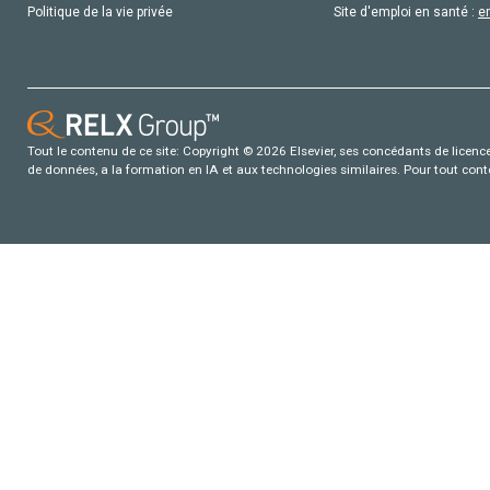
Politique de la vie privée
Site d'emploi en santé :
e
Tout le contenu de ce site: Copyright © 2026 Elsevier, ses concédants de licence e
de données, a la formation en IA et aux technologies similaires. Pour tout con