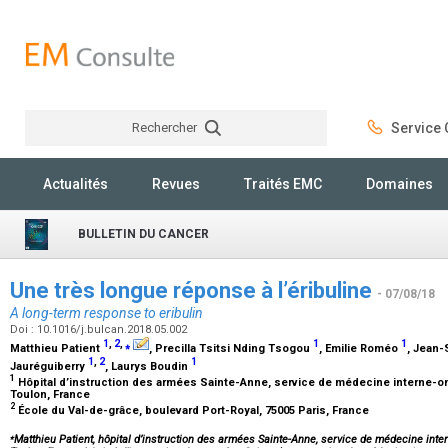
Rechercher
Service C
Rechercher
Actualités
Revues
Traités EMC
Domaines
BULLETIN DU CANCER
Une très longue réponse à l’éribuline
- 07/08/18
A long-term response to eribulin
Doi : 10.1016/j.bulcan.2018.05.002
1
,
2
,
⁎
1
1
Matthieu Patient
, Precilla Tsitsi Nding Tsogou
, Emilie Roméo
, Jean
1
,
2
1
Jauréguiberry
, Laurys Boudin
1
Hôpital d’instruction des armées Sainte-Anne, service de médecine interne-o
Toulon, France
2
École du Val-de-grâce, boulevard Port-Royal, 75005 Paris, France
⁎
Matthieu Patient, hôpital d’instruction des armées Sainte-Anne, service de médecine inte