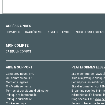
ACCÈS RAPIDES
DOMAINES
TRAITÉS EMC
REVUES
LIVRES
NOS FORMULES D'AB
MON COMPTE
CRÉER UN COMPTE
AIDE & SUPPORT
PLATEFORMES ELSE
Contactez-nous / FAQ
Site e-commerce :
www.el
Qui sommes-nous ?
Aide à la pratique clinique
Mentions légales
Portail pour les institution
© - Avertissements
Site d'information sur l'E
Termes et conditions d'utilisation
E-learning pour les infirmi
Politique rédactionnelle
Bibliothèque d'e-books Els
Politique publicitaire
Blog special IFSI :
www.gen
Cookie settings
Suivez notre actualité sur